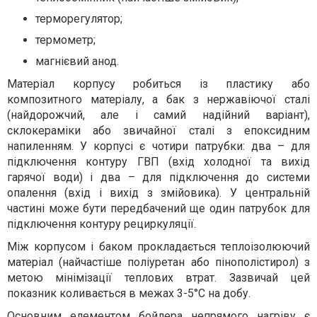
терморегулятор;
термометр;
магнієвий анод.
Матеріал корпусу робиться із пластику або
композитного матеріалу, а бак з нержавіючої сталі
(найдорожчий, але і самий надійний варіант),
склокераміки або звичайної сталі з епоксидним
напиленням. У корпусі є чотири патрубки: два – для
підключення контуру ГВП (вхід холодної та вихід
гарячої води) і два – для підключення до системи
опалення (вхід і вихід з змійовика). У центральній
частині може бути передбачений ще один патрубок для
підключення контуру рециркуляції.
Між корпусом і баком прокладається теплоізолюючий
матеріал (найчастіше поліуретан або пінополістирол) з
метою мінімізації теплових втрат. Зазвичай цей
показник коливається в межах 3-5°C на добу.
Основним елементом бойлера непрямого нагріву є