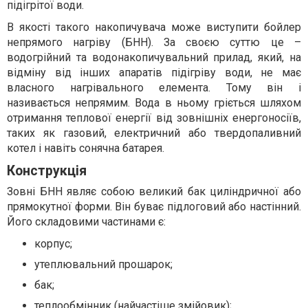
підігрітої води.
В якості такого накопичувача може виступити бойлер
непрямого нагріву (БНН). За своєю суттю це –
водогрійний та водонакопичувальний прилад, який, на
відміну від інших апаратів підігріву води, не має
власного нагрівального елемента. Тому він і
називається непрямим. Вода в ньому гріється шляхом
отримання теплової енергії від зовнішніх енергоносіїв,
таких як газовий, електричний або твердопаливний
котел і навіть сонячна батарея.
Конструкція
Зовні БНН являє собою великий бак циліндричної або
прямокутної форми. Він буває підлоговий або настінний.
Його складовими частинами є:
корпус;
утеплювальний прошарок;
бак;
теплообмінник (найчастіше змійовик);