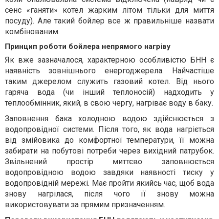
сенс «ганяти» котел жарким літом тільки для миття
посуду). Але такий бойлер все ж правильніше назвати
комбінованим.
Принцип роботи бойлера непрямого нагріву
Як вже зазначалося, характерною особливістю БНН є
наявність зовнішнього енергоджерела. Найчастіше
таким джерелом служить газовий котел. Від нього
гаряча вода (чи інший теплоносій) надходить у
теплообмінник, який, в свою чергу, нагріває воду в баку.
Заповнення бака холодною водою здійснюється з
водопровідної системи. Після того, як вода нагріється
від змійовика до комфортної температури, її можна
забирати на побутові потреби через вихідний патрубок.
Звільнений простір миттєво заповнюється
водопровідною водою завдяки наявності тиску у
водопровідній мережі. Має пройти якийсь час, щоб вода
знову нагрілася, після чого її знову можна
використовувати за прямим призначенням.