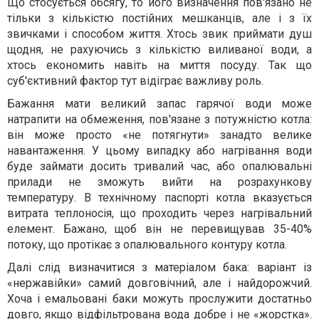
Що стосується обсягу, то його визначення пов'язано не
тільки з кількістю постійних мешканців, але і з їх
звичками і способом життя. Хтось звик приймати душ
щодня, не рахуючись з кількістю виливаної води, а
хтось економить навіть на миття посуду. Так що
суб'єктивний фактор тут відіграє важливу роль.
Бажання мати великий запас гарячої води може
натрапити на обмеження, пов'язане з потужністю котла:
він може просто «не потягнути» занадто велике
навантаження. У цьому випадку або нагрівання води
буде займати досить тривалий час, або опалювальні
прилади не зможуть вийти на розрахункову
температуру. В технічному паспорті котла вказується
витрата теплоносія, що проходить через нагрівальний
елемент. Бажано, щоб він не перевищував 35-40%
потоку, що протікає з опалювального контуру котла.
Далі слід визначитися з матеріалом бака: варіант із
«нержавійки» самий довговічний, але і найдорожчий.
Хоча і емальовані баки можуть прослужити достатньо
довго, якщо відфільтрована вода добре і не «жорстка».