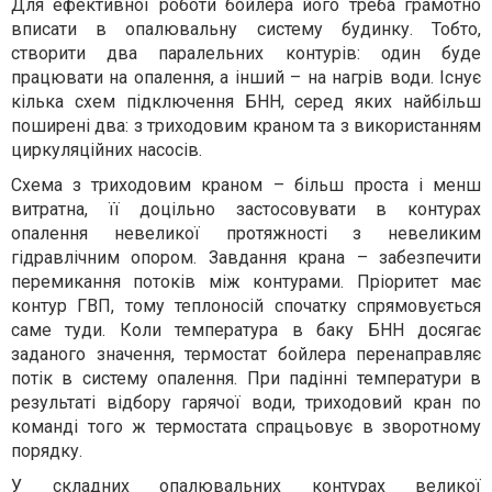
Для ефективної роботи бойлера його треба грамотно
вписати в опалювальну систему будинку. Тобто,
створити два паралельних контурів: один буде
працювати на опалення, а інший – на нагрів води. Існує
кілька схем підключення БНН, серед яких найбільш
поширені два: з триходовим краном та з використанням
циркуляційних насосів.
Схема з триходовим краном – більш проста і менш
витратна, її доцільно застосовувати в контурах
опалення невеликої протяжності з невеликим
гідравлічним опором. Завдання крана – забезпечити
перемикання потоків між контурами. Пріоритет має
контур ГВП, тому теплоносій спочатку спрямовується
саме туди. Коли температура в баку БНН досягає
заданого значення, термостат бойлера перенаправляє
потік в систему опалення. При падінні температури в
результаті відбору гарячої води, триходовий кран по
команді того ж термостата спрацьовує в зворотному
порядку.
У складних опалювальних контурах великої