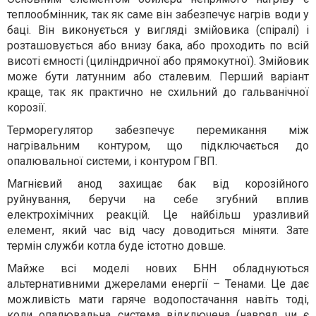
теплообмінник, так як саме він забезпечує нагрів води у
баці. Він виконується у вигляді змійовика (спіралі) і
розташовується або внизу бака, або проходить по всій
висоті ємності (циліндричної або прямокутної). Змійовик
може бути латунним або сталевим. Перший варіант
краще, так як практично не схильний до гальванічної
корозії.
Терморегулятор забезпечує перемикання між
нагрівальним контуром, що підключається до
опалювальної системи, і контуром ГВП.
Магнієвий анод захищає бак від корозійного
руйнування, беручи на себе згубний вплив
електрохімічних реакцій. Це найбільш уразливий
елемент, який час від часу доводиться міняти. Зате
термін служби котла буде істотно довше.
Майже всі моделі нових БНН обладнуються
альтернативними джерелами енергії – Тенами. Це дає
можливість мати гаряче водопостачання навіть тоді,
коли опалювальна система відключена (навряд чи є