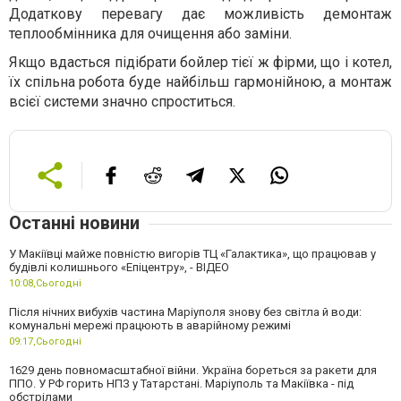
Додаткову перевагу дає можливість демонтаж
теплообмінника для очищення або заміни.
Якщо вдасться підібрати бойлер тієї ж фірми, що і котел,
їх спільна робота буде найбільш гармонійною, а монтаж
всієї системи значно спроститься.
Останні новини
У Макіївці майже повністю вигорів ТЦ «Галактика», що працював у
будівлі колишнього «Епіцентру», - ВІДЕО
10:08,
Сьогодні
Після нічних вибухів частина Маріуполя знову без світла й води:
комунальні мережі працюють в аварійному режимі
09:17,
Сьогодні
1629 день повномасштабної війни. Україна бореться за ракети для
ППО. У РФ горить НПЗ у Татарстані. Маріуполь та Макіївка - під
обстрілами