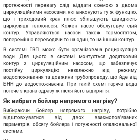
протяжності перевагу слід віддати схемою з двома
циркуляційними насосами, які виконують ту ж функцію,
що і триходовий кран плюс збільшують швидкість
циркуляції теплоносія. Кожен насос обслуговує свій
контур. Управляються насоси також термостатом,
поперемінно переводячи то на один, то на інший контур.
В системі ГВП може бути організована рециркуляція
води. Для цього в системі монтується додатковий
контур з циркуляційним насосом, що забезпечує
постійну циркуляцію незалежно від режиму
водоспоживання та довжини трубопроводу, що йде від
БНН до водоспоживачів. При такій схемі гаряча вода
потече з крана одразу ж після його відкриття.
Як вибрати бойлер непрямого нагріву?
Вибираючи бойлер непрямого нагріву
, потрібно
відштовхуватися від двох взаємопов'язаних
параметрів: обсягу бойлера і потужності опалювальної
системи.