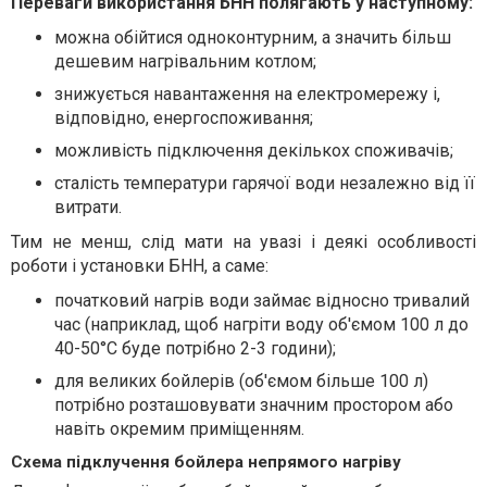
Переваги використання БНН полягають у наступному:
можна обійтися одноконтурним, а значить більш
дешевим нагрівальним котлом;
знижується навантаження на електромережу і,
відповідно, енергоспоживання;
можливість підключення декількох споживачів;
сталість температури гарячої води незалежно від її
витрати.
Тим не менш, слід мати на увазі і деякі особливості
роботи і установки БНН, а саме:
початковий нагрів води займає відносно тривалий
час (наприклад, щоб нагріти воду об'ємом 100 л до
40-50°C буде потрібно 2-3 години);
для великих бойлерів (об'ємом більше 100 л)
потрібно розташовувати значним простором або
навіть окремим приміщенням.
Схема підклучення бойлера непрямого нагріву