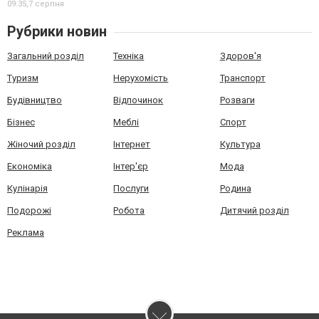
09:35,
7 серпня
Рубрики новин
Загальний розділ
Техніка
Здоров'я
Туризм
Нерухомість
Транспорт
Будівництво
Відпочинок
Розваги
Бізнес
Меблі
Спорт
Жіночий розділ
Інтернет
Культура
Економіка
Інтер'єр
Мода
Кулінарія
Послуги
Родина
Подорожі
Робота
Дитячий розділ
Реклама