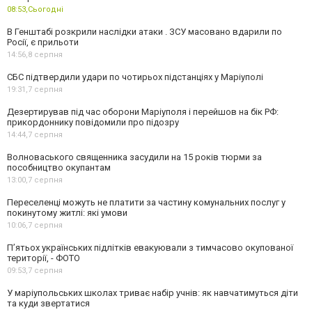
08:53,
Сьогодні
В Генштабі розкрили наслідки атаки . ЗСУ масовано вдарили по
Росії, є прильоти
14:56,
8 серпня
СБС підтвердили удари по чотирьох підстанціях у Маріуполі
19:31,
7 серпня
Дезертирував під час оборони Маріуполя і перейшов на бік РФ:
прикордоннику повідомили про підозру
14:44,
7 серпня
Волноваського священника засудили на 15 років тюрми за
пособництво окупантам
13:00,
7 серпня
Переселенці можуть не платити за частину комунальних послуг у
покинутому житлі: які умови
10:06,
7 серпня
П’ятьох українських підлітків евакуювали з тимчасово окупованої
території, - ФОТО
09:53,
7 серпня
У маріупольських школах триває набір учнів: як навчатимуться діти
та куди звертатися