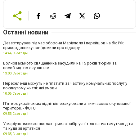
Останні новини
Дезертирував під час оборони Маріуполя і перейшов на бік РФ:
прикордоннику повідомили про підозру
14:44,
Сьогодні
Волноваського священника засудили на 15 років тюрми за
пособництво окупантам
13:00,
Сьогодні
Переселенці можуть не платити за частину комунальних послуг у
покинутому житлі: які умови
10:06,
Сьогодні
П’ятьох українських підлітків евакуювали з тимчасово окупованої
території, - ФОТО
09:53,
Сьогодні
У маріупольських школах триває набір учнів: як навчатимуться діти
та куди звертатися
09:35,
Сьогодні