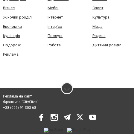
Бізнес
Меблі
Спорт
Жіночий розділ
Інтернет
Культура
Економіка
Інтер'єр
Мода
Кулінарія
Послуги
Родина
Подорожі
Робота
Дитячий розділ
Реклама
Реклама на сайті
Франшиза "CitySites"
+38 (096) 91 303 68