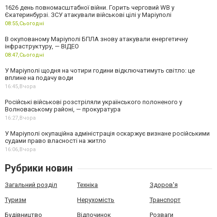
1626 день повномасштабної війни. Горить черговий WB у
Єкатеринбурзі. ЗСУ атакували військові цілі у Маріуполі
08:55,
Сьогодні
В окупованому Маріуполі БПЛА знову атакували енергетичну
інфраструктуру, — ВІДЕО
08:47,
Сьогодні
У Маріуполі щодня на чотири години відключатимуть світло: це
вплине на подачу води
16:45,
Вчора
Російські військові розстріляли українського полоненого у
Волноваському районі, — прокуратура
16:27,
Вчора
У Маріуполі окупаційна адміністрація оскаржує визнане російськими
судами право власності на житло
16:06,
Вчора
Рубрики новин
Загальний розділ
Техніка
Здоров'я
Туризм
Нерухомість
Транспорт
Будівництво
Відпочинок
Розваги