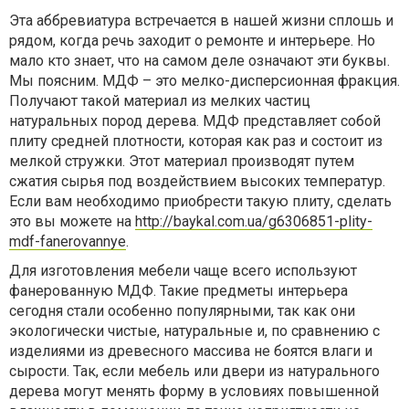
Эта аббревиатура встречается в нашей жизни сплошь и
рядом, когда речь заходит о ремонте и интерьере. Но
мало кто знает, что на самом деле означают эти буквы.
Мы поясним. МДФ – это мелко-дисперсионная фракция.
Получают такой материал из мелких частиц
натуральных пород дерева. МДФ представляет собой
плиту средней плотности, которая как раз и состоит из
мелкой стружки. Этот материал производят путем
сжатия сырья под воздействием высоких температур.
Если вам необходимо приобрести такую плиту, сделать
это вы можете на
http://baykal.com.ua/g6306851-plity-
mdf-fanerovannye
.
Для изготовления мебели чаще всего используют
фанерованную МДФ. Такие предметы интерьера
сегодня стали особенно популярными, так как они
экологически чистые, натуральные и, по сравнению с
изделиями из древесного массива не боятся влаги и
сырости. Так, если мебель или двери из натурального
дерева могут менять форму в условиях повышенной