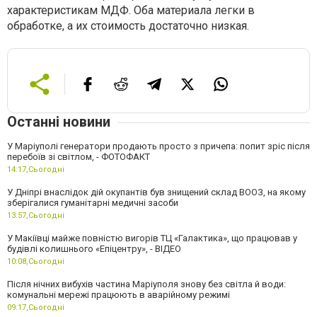
характеристикам МДФ. Оба материала легки в
обработке, а их стоимость достаточно низкая.
Останні новини
У Маріуполі генератори продають просто з причепа: попит зріс після
перебоїв зі світлом, - ФОТОФАКТ
14:17,
Сьогодні
У Дніпрі внаслідок дій окупантів був знищений склад ВООЗ, на якому
зберігалися гуманітарні медичні засоби
13:57,
Сьогодні
У Макіївці майже повністю вигорів ТЦ «Галактика», що працював у
будівлі колишнього «Епіцентру», - ВІДЕО
10:08,
Сьогодні
Після нічних вибухів частина Маріуполя знову без світла й води:
комунальні мережі працюють в аварійному режимі
09:17,
Сьогодні