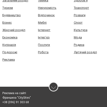
Загальний розділ
Техніка
Здоров'я
Туризм
Нерухомість
Транспорт
Будівництво
Відпочинок
Розваги
Бізнес
Меблі
Спорт
Жіночий розділ
Інтернет
Культура
Економіка
Інтер'єр
Мода
Кулінарія
Послуги
Родина
Подорожі
Робота
Дитячий розділ
Реклама
Реклама на сайті
Франшиза "CitySites"
+38 (096) 91 303 68