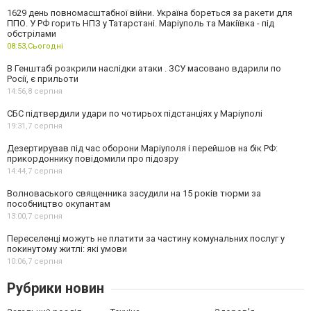
1629 день повномасштабної війни. Україна бореться за ракети для
ППО. У РФ горить НПЗ у Татарстані. Маріуполь та Макіївка - під
обстрілами
08:53,
Сьогодні
В Генштабі розкрили наслідки атаки . ЗСУ масовано вдарили по
Росії, є прильоти
14:56,
8 серпня
СБС підтвердили удари по чотирьох підстанціях у Маріуполі
19:31,
7 серпня
Дезертирував під час оборони Маріуполя і перейшов на бік РФ:
прикордоннику повідомили про підозру
14:44,
7 серпня
Волноваського священника засудили на 15 років тюрми за
пособництво окупантам
13:00,
7 серпня
Переселенці можуть не платити за частину комунальних послуг у
покинутому житлі: які умови
10:06,
7 серпня
Рубрики новин