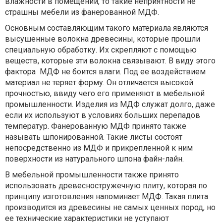
влажности в помещении, то такие неприятности не
страшны мебели из фанерованной МДФ.
Основным составляющим такого материала являются
высушенные волокна древесины, которые прошли
специальную обработку. Их скрепляют с помощью
веществ, которые эти волокна связывают. В виду этого
фактора МДФ не боится влаги. Под ее воздействием
материал не теряет форму. Он отличается высокой
прочностью, ввиду чего его применяют в мебельной
промышленности. Изделия из МДФ служат долго, даже
если их используют в условиях больших перепадов
температур. Фанерованную МДФ принято также
называть шпонированной. Такие листы состоят
непосредственно из МДФ и прикрепленной к ним
поверхности из натурального шпона файн-лайн.
В мебельной промышленности также принято
использовать древесностружечную плиту, которая по
принципу изготовления напоминает МДФ. Такая плита
производится из древесины не самых ценных пород, но
ее технические характеристики не уступают