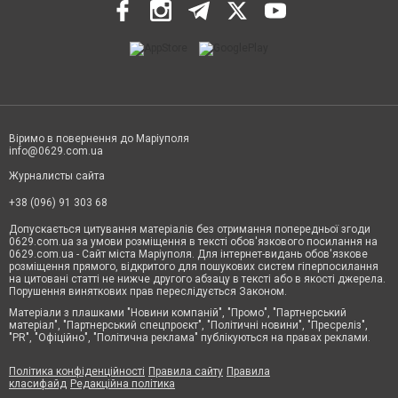
Віримо в повернення до Маріуполя
info@0629.com.ua
Журналисты сайта
+38 (096) 91 303 68
Допускається цитування матеріалів без отримання попередньої згоди
0629.com.ua за умови розміщення в тексті обов'язкового посилання на
0629.com.ua - Сайт міста Маріуполя. Для інтернет-видань обов'язкове
розміщення прямого, відкритого для пошукових систем гіперпосилання
на цитовані статті не нижче другого абзацу в тексті або в якості джерела.
Порушення виняткових прав переслідується Законом.
Матеріали з плашками "Новини компаній", "Промо", "Партнерський
матеріал", "Партнерський спецпроєкт", "Політичні новини", "Пресреліз",
"PR", "Офіційно", "Політична реклама" публікуються на правах реклами.
Політика конфіденційності
Правила сайту
Правила
класифайд
Редакційна політика