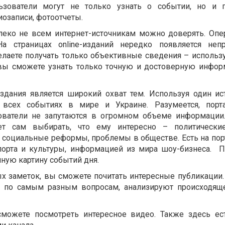
ьзователи могут не только узнать о событии, но и 
иозаписи, фотоотчеты.
леко не всем интернет-источникам можно доверять. Опе
а страницах online-изданий нередко появляется непр
лаете получать только объективные сведения – использу
 вы сможете узнать только точную и достоверную инфо
здания является широкий охват тем. Используя один ис
 всех событиях в мире и Украине. Разумеется, порт
зователи не запутаются в огромном объеме информаци
ет сам выбирать, что ему интересно – политические
 социальные реформы, проблемы в обществе. Есть на пор
порта и культуры, информацией из мира шоу-бизнеса. 
лную картину событий дня.
 заметок, вы сможете почитать интересные публикации
 по самым разным вопросам, анализируют происходящ
 сможете посмотреть интересное видео. Также здесь ес