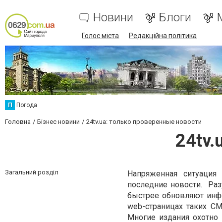
Новини
Блоги
Голос міста
Редакційна політика
П
Погода
Головна
Бізнес новини
24tv.ua: только проверенные новости
24tv.
Загальний розділ
Напряженная ситуация
последние новости. Разу
быстрее обновляют инф
web-страницах таких С
Многие издания охотно