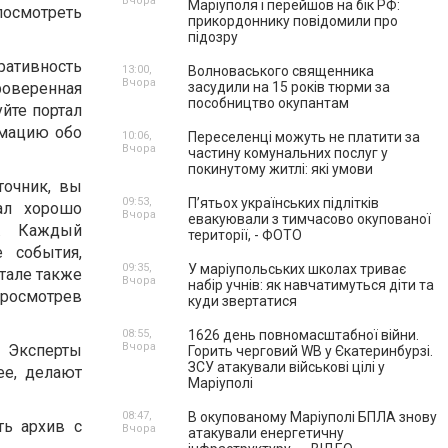
Вчора
Маріуполя і перейшов на бік РФ:
посмотреть
прикордоннику повідомили про
підозру
ративность
13:00,
Волноваського священника
Вчора
оверенная
засудили на 15 років тюрми за
пособництво окупантам
йте портал
рмацию обо
10:06,
Переселенці можуть не платити за
Вчора
частину комунальних послуг у
покинутому житлі: які умови
точник, вы
09:53,
П’ятьох українських підлітків
ал хорошо
Вчора
евакуювали з тимчасово окупованої
и. Каждый
території, - ФОТО
 события,
09:35,
У маріупольських школах триває
тале также
Вчора
набір учнів: як навчатимуться діти та
Просмотрев
куди звертатися
08:55,
1626 день повномасштабної війни.
Вчора
. Эксперты
Горить черговий WB у Єкатеринбурзі.
ЗСУ атакували військові цілі у
ее, делают
Маріуполі
08:47,
В окупованому Маріуполі БПЛА знову
ть архив с
Вчора
атакували енергетичну