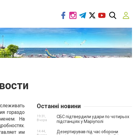
овости
Останні новини
слеживать
ния гораздо
19:31,
СБС підтвердили удари по чотирьох
еменем. На
Вчора
підстанціях у Маріуполі
робностях.
тавляет им
14:44,
Дезертирував під час оборони