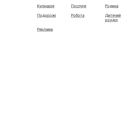
Кулінарія
Послуги
Родина
Подорожі
Робота
Дитячий
розділ
Реклама