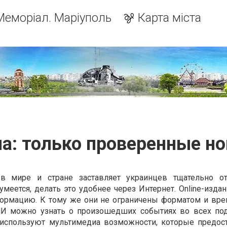
Меморіал. Маріуполь
Карта міста
ua: только проверенные н
 в мире и стране заставляет украинцев тщательно от
меется, делать это удобнее через Интернет. Online-изда
ормацию. К тому же они не ограничены форматом и вр
МИ можно узнать о произошедших событиях во всех под
 используют мультимедиа возможности, которые предос