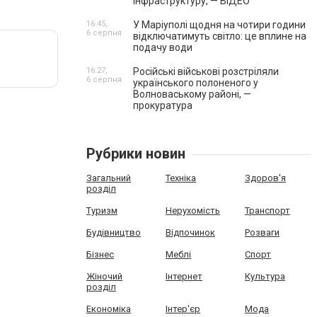
інфраструктуру, — ВІДЕО
16:45,
У Маріуполі щодня на чотири години
6 серпня
відключатимуть світло: це вплине на
подачу води
16:27,
Російські військові розстріляли
6 серпня
українського полоненого у
Волноваському районі, —
прокуратура
Рубрики новин
Загальний
Техніка
Здоров'я
розділ
Туризм
Нерухомість
Транспорт
Будівництво
Відпочинок
Розваги
Бізнес
Меблі
Спорт
Жіночий
Інтернет
Культура
розділ
Економіка
Інтер'єр
Мода