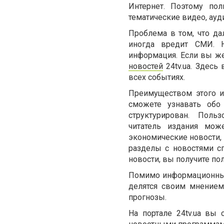
Интернет. Поэтому пол
тематические видео, ауд
Проблема в том, что да
иногда вредит СМИ. Н
информация. Если вы же
новостей
24tv.ua. Здесь
всех событиях.
Преимуществом этого и
сможете узнавать обо
структурирован. Поль
читатель издания мож
экономические новости,
разделы с новостями с
новости, вы получите по
Помимо информационных
делятся своим мнением
прогнозы.
На портале 24tv.ua вы