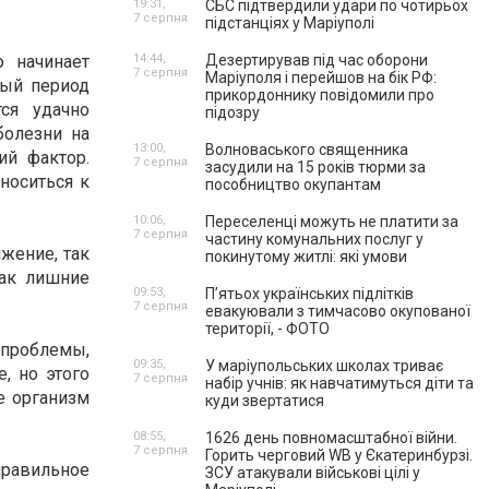
19:31,
СБС підтвердили удари по чотирьох
7 серпня
підстанціях у Маріуполі
о начинает
14:44,
Дезертирував під час оборони
7 серпня
Маріуполя і перейшов на бік РФ:
мый период
прикордоннику повідомили про
ся удачно
підозру
болезни на
13:00,
Волноваського священника
ий фактор.
7 серпня
засудили на 15 років тюрми за
носиться к
пособництво окупантам
10:06,
Переселенці можуть не платити за
7 серпня
частину комунальних послуг у
жение, так
покинутому житлі: які умови
как лишние
09:53,
П’ятьох українських підлітків
7 серпня
евакуювали з тимчасово окупованої
території, - ФОТО
проблемы,
09:35,
У маріупольських школах триває
, но этого
7 серпня
набір учнів: як навчатимуться діти та
е организм
куди звертатися
08:55,
1626 день повномасштабної війни.
7 серпня
Горить черговий WB у Єкатеринбурзі.
правильное
ЗСУ атакували військові цілі у