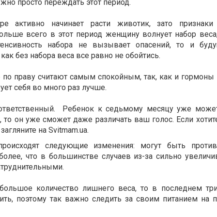
ужно просто переждать этот период.
е активно начинает расти животик, зато признаки 
Больше всего в этот период женщину волнует набор веса,
нтенсивность набора не вызывает опасений, то и буд
 как без набора веса все равно не обойтись.
 по праву считают самым спокойным, так, как и гормоны 
ует себя во много раз лучше.
 ответственный. Ребенок к седьмому месяцу уже може
, то он уже сможет даже различать ваш голос. Если хотит
загляните на Svitmam.ua.
происходят следующие изменения: могут быть против
более, что в большинстве случаев из-за сильно увелич
затруднительными.
большое количество лишнего веса, то в последнем тр
ить, поэтому так важно следить за своим питанием на 