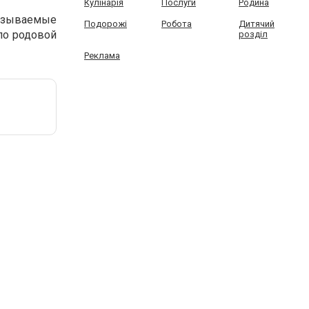
Кулінарія
Послуги
Родина
азываемые
Подорожі
Робота
Дитячий
ло родовой
розділ
Реклама