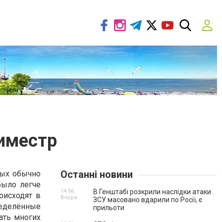
иместр
Останні новини
рых обычно
было легче
14:56,
В Генштабі розкрили наслідки атаки .
оисходят в
Вчора
ЗСУ масовано вдарили по Росії, є
ределённые
прильоти
ать многих