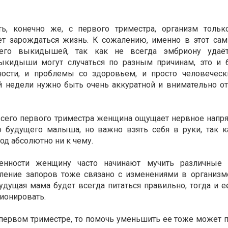
ть, конечно же, с первого триместра, организм тольк
ает зарождаться жизнь. К сожалению, именно в этот са
его выкидышей, так как не всегда эмбриону удаёт
Выкидыши могут случаться по разным причинам, это и 
ости, и проблемы со здоровьем, и просто человеческ
 недели нужно быть очень аккуратной и внимательно от
сего первого триместра женщина ощущает нервное напря
го будущего малыша, но важно взять себя в руки, так 
од абсолютно ни к чему.
енности женщину часто начинают мучить различные 
ление запоров тоже связано с изменениями в организме
удущая мама будет всегда питаться правильно, тогда и е
ионировать.
 первом триместре, то помочь уменьшить ее тоже может 