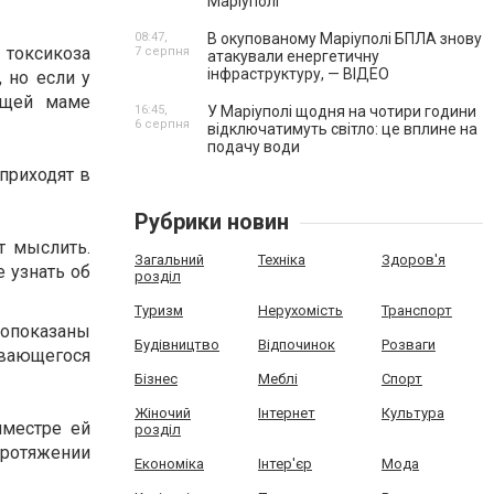
Маріуполі
08:47,
В окупованому Маріуполі БПЛА знову
токсикоза
7 серпня
атакували енергетичну
інфраструктуру, — ВІДЕО
 но если у
ущей маме
16:45,
У Маріуполі щодня на чотири години
6 серпня
відключатимуть світло: це вплине на
подачу води
приходят в
Рубрики новин
т мыслить.
Загальний
Техніка
Здоров'я
е узнать об
розділ
Туризм
Нерухомість
Транспорт
опоказаны
Будівництво
Відпочинок
Розваги
ивающегося
Бізнес
Меблі
Спорт
Жіночий
Інтернет
Культура
иместре ей
розділ
протяжении
Економіка
Інтер'єр
Мода