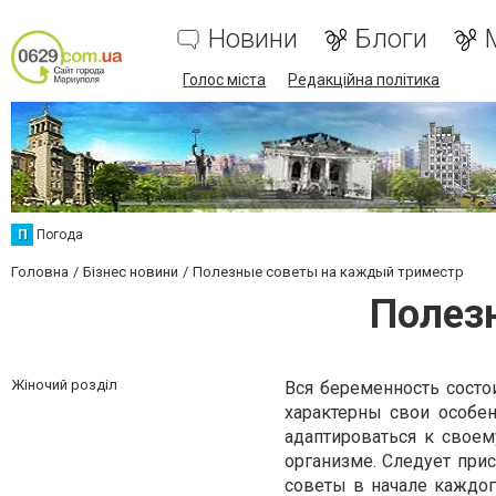
Новини
Блоги
Голос міста
Редакційна політика
П
Погода
Головна
Бізнес новини
Полезные советы на каждый триместр
Полез
Жіночий розділ
Вся беременность состо
характерны свои особен
адаптироваться к свое
организме. Следует при
советы в начале каждог