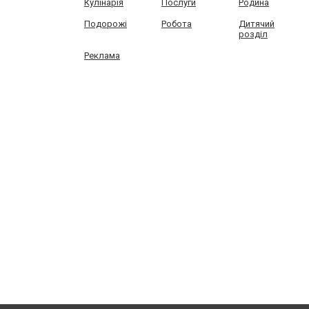
Кулінарія
Послуги
Родина
Подорожі
Робота
Дитячий
розділ
Реклама