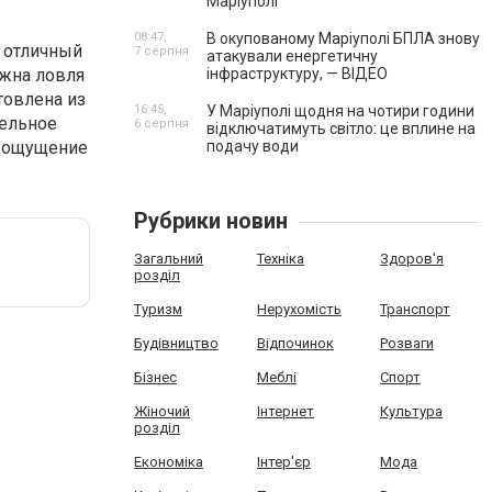
Маріуполі
08:47,
В окупованому Маріуполі БПЛА знову
 отличный
7 серпня
атакували енергетичну
ожна ловля
інфраструктуру, — ВІДЕО
товлена из
16:45,
У Маріуполі щодня на чотири години
тельное
6 серпня
відключатимуть світло: це вплине на
и ощущение
подачу води
Рубрики новин
Загальний
Техніка
Здоров'я
розділ
Туризм
Нерухомість
Транспорт
Будівництво
Відпочинок
Розваги
Бізнес
Меблі
Спорт
Жіночий
Інтернет
Культура
розділ
Економіка
Інтер'єр
Мода