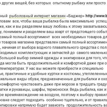
 других вещей, без которых опытному рыбаку или прост
нный
рыболовный интернет магазин
«Баджер»
http://www.
ловам все, чтобы ваша рыбалка была максимально успеш
 же, как и вы разделяем вашу любовь к этому захватываю
у, понимаем и разделяем ваш азарт от предстоящего собы
самый полный ассортимент всех необходимых товаров д
ге товаров магазина представлен самый полный ассортиме
 начиная от выбора водного плавательного средства с по
бходимых комплектующих и запчастей до самого маленьк
большой выбор зимней одежды и экипировки для того, ч
года могла быть продолжительной и комфортной даже при 
температурах. У нас вы можете приобрести и специально
ье, практичные и удобные куртки и костюмы, утеплеленн
циальные виды обуви, предназначенные для рыбалки и охо
комфортно чувствовать даже при морозе в тридцать граду
атки и рукавицы, шарфы, термоноски. Ведь рыбалка, как и 
ое времянахождение на воздухе, поэтому к выбору прави
овке следует подходить особенно тщательно, и от правил
ипировки напрямую будет зависеть продолжительность 