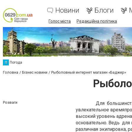
Новини
Блоги
Голос міста
Редакційна політика
П
Погода
Головна
Бізнес новини
Рыболовный интернет магазин «Баджер»
Рыболо
Розваги
Для большинства люб
увлекательное времяпров
высокий уровень адрена
основательно. Ведь для
различная экипировка, р