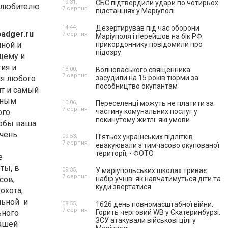
19:31,
СБС підтвердили удари по чотирьох
о любителю
7 серпня
підстанціях у Маріуполі
14:44,
Дезертирував під час оборони
badger.ru
7 серпня
Маріуполя і перейшов на бік РФ:
ной и
прикордоннику повідомили про
підозру
щему и
тия и
13:00,
Волноваського священника
7 серпня
ля любого
засудили на 15 років тюрми за
пособництво окупантам
нт и самый
лным
10:06,
Переселенці можуть не платити за
7 серпня
ого
частину комунальних послуг у
покинутому житлі: які умови
тобы ваша
очень
09:53,
П’ятьох українських підлітків
7 серпня
евакуювали з тимчасово окупованої
території, - ФОТО
ые
ты, в
09:35,
У маріупольських школах триває
7 серпня
сов,
набір учнів: як навчатимуться діти та
куди звертатися
охота,
льной и
08:55,
1626 день повномасштабної війни.
7 серпня
ьного
Горить черговий WB у Єкатеринбурзі.
ЗСУ атакували військові цілі у
вашей