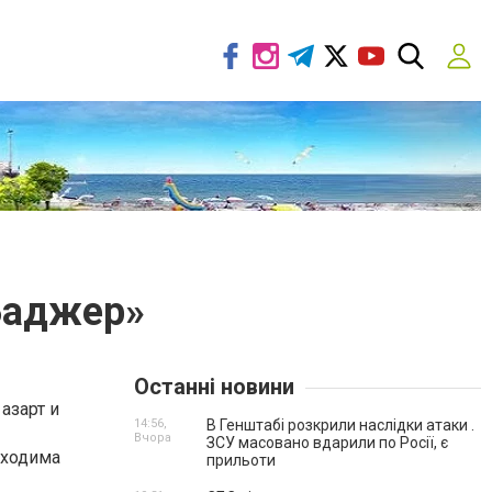
Баджер»
Останні новини
азарт и
14:56,
В Генштабі розкрили наслідки атаки .
Вчора
ЗСУ масовано вдарили по Росії, є
обходима
прильоти