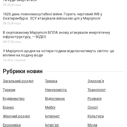
09:35,
Вчора
1626 день повномасштабної війни. Горить черговий WB у
Єкатеринбурзі. ЗСУ атакували військові цілі у Маріуполі
08:55,
Вчора
В окупованому Маріуполі БПЛА знову атакували енергетичну
інфраструктуру, — ВІДЕО
08:47,
Вчора
У Маріуполі щодня на чотири години відключатимуть світло: це
вплине на подачу води
16:45,
6 серпня
Рубрики новин
Загальний розділ
Техніка
Здоров'я
Туризм
Нерухомість
Транспорт
Будівництво
Відпочинок
Розваги
Бізнес
Меблі
Спорт
Жіночий розділ
Інтернет
Культура
Економіка
Інтер'єр
Мода