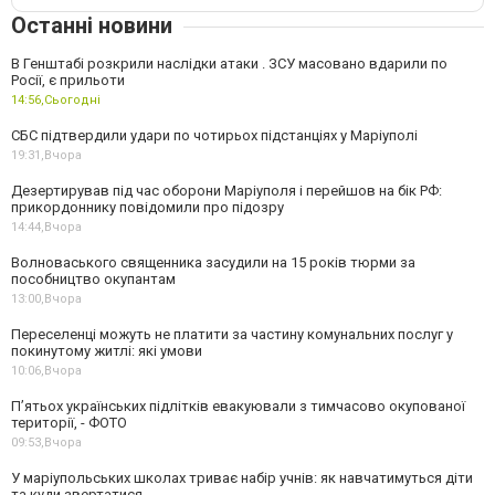
Останні новини
В Генштабі розкрили наслідки атаки . ЗСУ масовано вдарили по
Росії, є прильоти
14:56,
Сьогодні
СБС підтвердили удари по чотирьох підстанціях у Маріуполі
19:31,
Вчора
Дезертирував під час оборони Маріуполя і перейшов на бік РФ:
прикордоннику повідомили про підозру
14:44,
Вчора
Волноваського священника засудили на 15 років тюрми за
пособництво окупантам
13:00,
Вчора
Переселенці можуть не платити за частину комунальних послуг у
покинутому житлі: які умови
10:06,
Вчора
П’ятьох українських підлітків евакуювали з тимчасово окупованої
території, - ФОТО
09:53,
Вчора
У маріупольських школах триває набір учнів: як навчатимуться діти
та куди звертатися