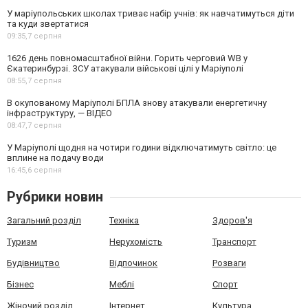
У маріупольських школах триває набір учнів: як навчатимуться діти
та куди звертатися
09:35,
7 серпня
1626 день повномасштабної війни. Горить черговий WB у
Єкатеринбурзі. ЗСУ атакували військові цілі у Маріуполі
08:55,
7 серпня
В окупованому Маріуполі БПЛА знову атакували енергетичну
інфраструктуру, — ВІДЕО
08:47,
7 серпня
У Маріуполі щодня на чотири години відключатимуть світло: це
вплине на подачу води
16:45,
6 серпня
Рубрики новин
Загальний розділ
Техніка
Здоров'я
Туризм
Нерухомість
Транспорт
Будівництво
Відпочинок
Розваги
Бізнес
Меблі
Спорт
Жіночий розділ
Інтернет
Культура