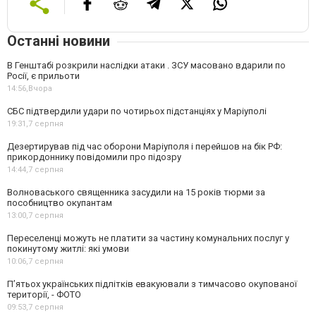
Останні новини
В Генштабі розкрили наслідки атаки . ЗСУ масовано вдарили по
Росії, є прильоти
14:56,
Вчора
СБС підтвердили удари по чотирьох підстанціях у Маріуполі
19:31,
7 серпня
Дезертирував під час оборони Маріуполя і перейшов на бік РФ:
прикордоннику повідомили про підозру
14:44,
7 серпня
Волноваського священника засудили на 15 років тюрми за
пособництво окупантам
13:00,
7 серпня
Переселенці можуть не платити за частину комунальних послуг у
покинутому житлі: які умови
10:06,
7 серпня
П’ятьох українських підлітків евакуювали з тимчасово окупованої
території, - ФОТО
09:53,
7 серпня