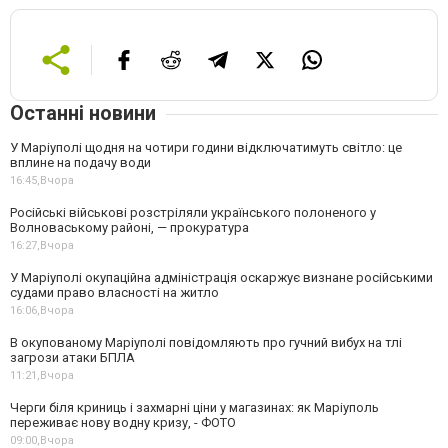
Останні новини
У Маріуполі щодня на чотири години відключатимуть світло: це
вплине на подачу води
16:45,
Вчора
Російські військові розстріляли українського полоненого у
Волноваському районі, — прокуратура
16:27,
Вчора
У Маріуполі окупаційна адміністрація оскаржує визнане російськими
судами право власності на житло
16:06,
Вчора
В окупованому Маріуполі повідомляють про гучний вибух на тлі
загрози атаки БПЛА
11:21,
Вчора
Черги біля криниць і захмарні ціни у магазинах: як Маріуполь
переживає нову водну кризу, - ФОТО
09:00,
Вчора