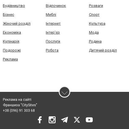
Будівництво
Відпочинок
Розваги
Бізнес
Меблі
Спорт
Жіночий розділ
Інтернет
Культура
Економіка
Інтер'єр
Мода
Кулінарія
Послуги
Родина
Подорожі
Робота
Дитячий розділ
Реклама
Реклама на сайті
Франшиза "CitySites"
+38 (096) 91 303 68