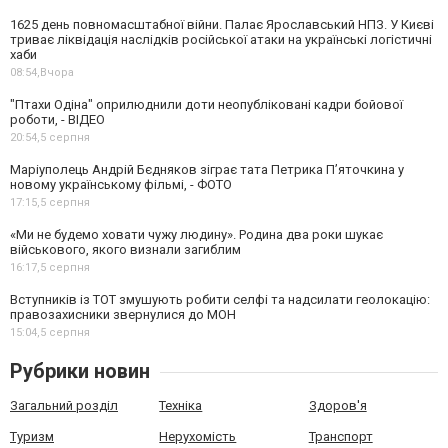
1625 день повномасштабної війни. Палає Ярославський НПЗ. У Києві
триває ліквідація наслідків російської атаки на українські логістичні
хаби
08:54,
Вчора
"Птахи Одіна" оприлюднили доти неопубліковані кадри бойової
роботи, - ВІДЕО
20:54,
5 серпня
Маріуполець Андрій Бєдняков зіграє тата Петрика П’яточкина у
новому українському фільмі, - ФОТО
17:15,
5 серпня
«Ми не будемо ховати чужу людину». Родина два роки шукає
військового, якого визнали загиблим
16:17,
5 серпня
Вступників із ТОТ змушують робити селфі та надсилати геолокацію:
правозахисники звернулися до МОН
15:04,
5 серпня
Рубрики новин
Загальний розділ
Техніка
Здоров'я
Туризм
Нерухомість
Транспорт