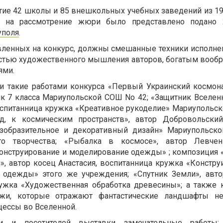
стие 42 школы и 85 внешкольных учебных заведений из 19
го на рассмотрение жюри было представлено подано 2
уполя
.
вленных на конкурс, должны смешанные техники исполнен
остью художественного мышления авторов, богатым вооб
ями.
 такие работами конкурса «Первый Украинский космона
к 7 класса Мариупольской СОШ No 42; «Защитник Вселенн
оспитанница кружка «Креативное рукоделие» Мариупольс
д, к космическим пространств», автор Добровольски
зобразительное и декоративный дизайн» Мариупольск
о творчества; «Рыбалка в космосе», автор Левчен
онструирование и моделирование одежды» ; композиция 
», автор косец Анастасия, воспитанница кружка «Констру
 одежды» этого же учреждения; «Спутник Земли», авт
ружка «Художественная обработка древесины»; а также 
ажи, которые отражают фантастические ландшафты не
цессы во Вселенной.
 и посетителей выставки замечательные работы