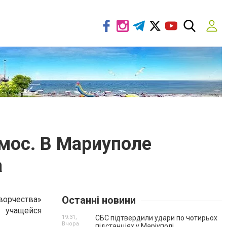
смос. В Мариуполе
а
Останні новини
ворчества»
 учащейся
19:31,
СБС підтвердили удари по чотирьох
Вчора
підстанціях у Маріуполі