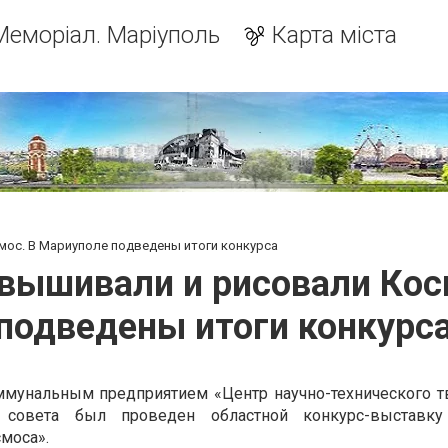
Меморіал. Маріуполь
Карта міста
мос. В Мариуполе подведены итоги конкурса
 вышивали и рисовали Ко
подведены итоги конкурс
ммунальным предприятием «Центр научно-технического т
 совета был проведен областной конкурс-выставку
моса».