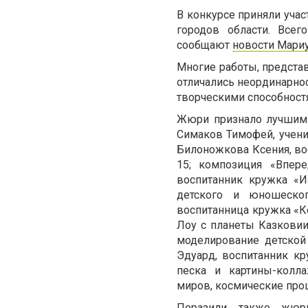
В конкурсе приняли уча
городов области. Все
сообщают
новости Мари
Многие работы, предста
отличались неординарн
творческими способност
Жюри признало лучшими
Симаков Тимофей, учени
Билоножкова Ксения, в
15; композиция «Впере
воспитанник кружка «И
детского и юношеског
воспитанница кружка «К
Лоу с планеты Казковии
моделирование детской
Эдуард, воспитанник к
песка и картины-колл
миров, космические про
Поразили также жюри