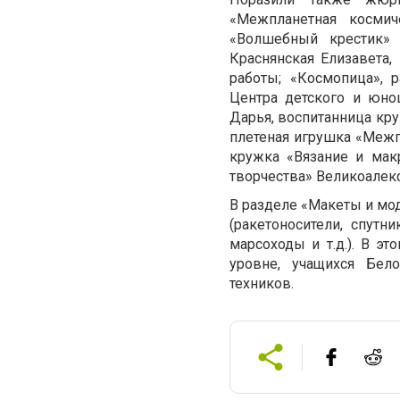
«Межпланетная космич
«Волшебный крестик» 
Краснянская Елизавета
работы; «Космопица», 
Центра детского и юно
Дарья, воспитанница кр
плетеная игрушка «Межп
кружка «Вязание и мак
творчества» Великоалек
В разделе «Макеты и мо
(ракетоносители, спутн
марсоходы и т.д.). В 
уровне, учащихся Бел
техников.