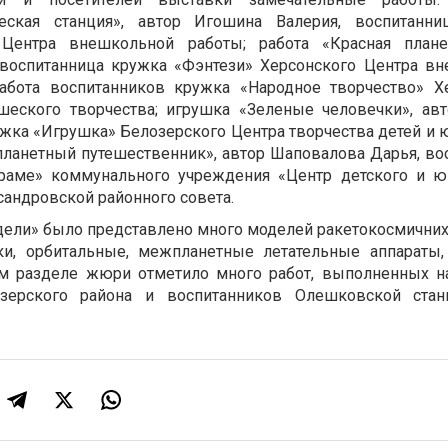
еская станция», автор Игошина Валерия, воспитанни
Центра внешкольной работы; работа «Красная планет
, воспитанница кружка «Фэнтези» Херсонского Центра в
работа воспитанников кружка «Народное творчество» Х
шеского творчества; игрушка «Зеленые человечки», ав
ужка «Игрушка» Белозерского Центра творчества детей и 
ланетный путешественник», автор Шаповалова Дарья, во
раме» коммунального учреждения «Центр детского и 
сандровской районного совета.
дели» было представлено много моделей ракетокосмичних
ики, орбитальные, межпланетные летательные аппараты,
этом разделе жюри отметило много работ, выполненных 
озерского района и воспитанников Олешковской ста