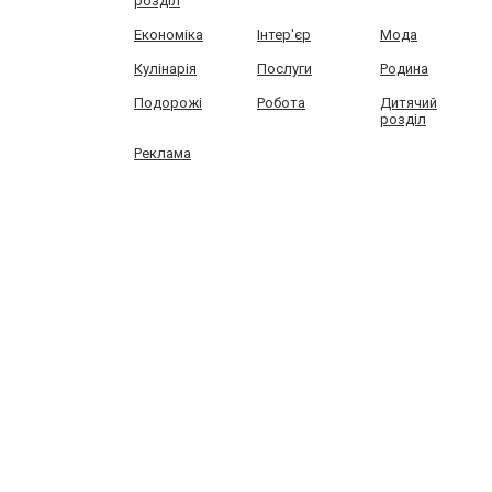
розділ
Економіка
Інтер'єр
Мода
Кулінарія
Послуги
Родина
Подорожі
Робота
Дитячий
розділ
Реклама