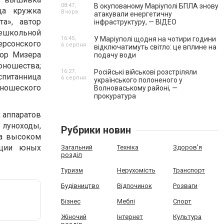
08:47,
В окупованому Маріуполі БПЛА знову
ца кружка
Вчора
атакували енергетичну
а», автор
інфраструктуру, — ВІДЕО
нешкольной
16:45,
У Маріуполі щодня на чотири години
ерсонского
6 серпня
відключатимуть світло: це вплине на
тор Мизера
подачу води
юношества;
16:27,
Російські військові розстріляли
спитанница
6 серпня
українського полоненого у
юношеского
Волноваському районі, —
прокуратура
 аппаратов
 луноходы,
Рубрики новин
на высоком
нции юных
Загальний
Техніка
Здоров'я
розділ
Туризм
Нерухомість
Транспорт
Будівництво
Відпочинок
Розваги
Бізнес
Меблі
Спорт
Жіночий
Інтернет
Культура