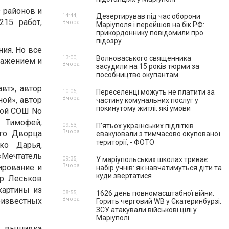
 районов и
14:44,
Дезертирував під час оборони
15 работ,
Вчора
Маріуполя і перейшов на бік РФ:
прикордоннику повідомили про
підозру
ия. Но все
13:00,
Волноваського священника
ражением и
Вчора
засудили на 15 років тюрми за
пособництво окупантам
вт», автор
10:06,
Переселенці можуть не платити за
Вчора
ой», автор
частину комунальних послуг у
покинутому житлі: які умови
кой СОШ No
й Тимофей,
09:53,
П’ятьох українських підлітків
Вчора
ого Дворца
евакуювали з тимчасово окупованої
території, - ФОТО
ко Дарья,
«Мечтатель
09:35,
У маріупольських школах триває
Вчора
ирование и
набір учнів: як навчатимуться діти та
куди звертатися
ор Леськов
картины из
08:55,
1626 день повномасштабної війни.
Вчора
известных
Горить черговий WB у Єкатеринбурзі.
ЗСУ атакували військові цілі у
Маріуполі
: вышивка