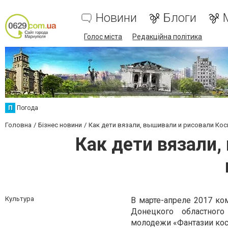
Новини
Блоги
Голос міста
Редакційна політика
П
Погода
Головна
Бізнес новини
Как дети вязали, вышивали и рисовали Кос
Как дети вязали,
Культура
В марте-апреле 2017 ко
Донецкого областного
молодежи «Фантазии кос