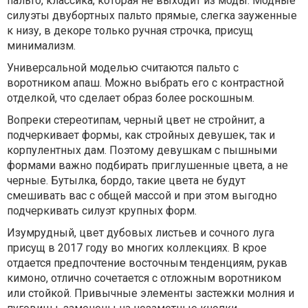
пальто, классика, которая не выходит из моды. Модные
силуэты двубортных пальто прямые, слегка зауженные
к низу, в декоре только ручная строчка, присущ
минимализм.
Универсальной моделью считаются пальто с
воротником апаш. Можно выбрать его с контрастной
отделкой, что сделает образ более роскошным.
Вопреки стереотипам, черный цвет не стройнит, а
подчеркивает формы, как стройных девушек, так и
корпулентных дам. Поэтому девушкам с пышными
формами важно подбирать приглушенные цвета, а не
черные. Бутылка, бордо, такие цвета не будут
смешивать вас с общей массой и при этом выгодно
подчеркивать силуэт крупных форм.
Изумрудный, цвет дубовых листьев и сочного луга
присущ в 2017 году во многих коллекциях. В крое
отдается предпочтение восточным тенденциям, рукав
кимоно, отлично сочетается с отложным воротником
или стойкой. Привычные элементы застежки молния и