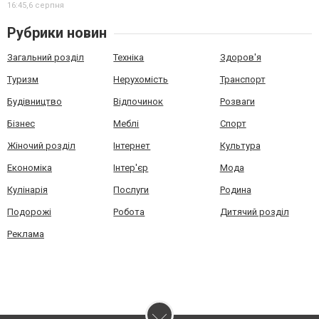
16:45,
6 серпня
Рубрики новин
Загальний розділ
Техніка
Здоров'я
Туризм
Нерухомість
Транспорт
Будівництво
Відпочинок
Розваги
Бізнес
Меблі
Спорт
Жіночий розділ
Інтернет
Культура
Економіка
Інтер'єр
Мода
Кулінарія
Послуги
Родина
Подорожі
Робота
Дитячий розділ
Реклама