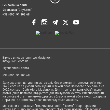
Реклама на сайті
Франшиза "CitySites"
+38 (096) 91 303 68
Віримо в повернення до Маріуполя
info@0629.com.ua
Журналисты сайта
+38 (096) 91 303 68
Допускається цитування матеріалів без отримання попередньої згоди
0629.com.ua за умови розміщення в тексті обов'язкового посилання на
0629.com.ua - Сайт міста Маріуполя. Для інтернет-видань обов'язкове
розміщення прямого, відкритого для пошукових систем гіперпосилання
на цитовані статті не нижче другого абзацу в тексті або в якості джерела.
Порушення виняткових прав переслідується Законом.
Матеріали з плашками "Новини компаній", "Промо", "Партнерський
матеріал", "Партнерський спецпроєкт", "Політичні новини", "Пресреліз",