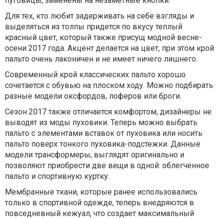
пуговицы, заменены на незаметные кнопки.
Для тех, кто любит задерживать на себе взгляды и
выделяться из толпы придется по вкусу теплый
красный цвет, который также присущ модной весне-
осени 2017 года. Акцент делается на цвет, при этом крой
пальто очень лаконичен и не имеет ничего лишнего.
Современный крой классических пальто хорошо
сочетается с обувью на плоском ходу. Можно подбирать
разные модели оксфордов, лоферов или броги.
Сезон 2017 также отличается комфортом, дизайнеры не
выводят из моды пуховики. Теперь можно выбрать
пальто с элементами вставок от пуховика или носить
пальто поверх тонкого пуховика-подстежки. Данные
модели трансформеры, выглядят оригинально и
позволяют приобрести две вещи в одной: облегченное
пальто и спортивную куртку.
Мембранные ткани, которые ранее использовались
только в спортивной одежде, теперь внедряются в
повседневный кежуал, что создает максимальный