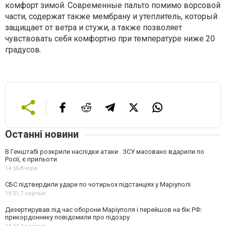
комфорт зимой. Современные пальто помимо ворсовой
части, содержат также мембрану и утеплитель, который
защищает от ветра и стужи, а также позволяет
чувствовать себя комфортно при температуре ниже 20
градусов.
Останні новини
В Генштабі розкрили наслідки атаки . ЗСУ масовано вдарили по
Росії, є прильоти
14:56,
Вчора
СБС підтвердили удари по чотирьох підстанціях у Маріуполі
19:31,
7 серпня
Дезертирував під час оборони Маріуполя і перейшов на бік РФ:
прикордоннику повідомили про підозру