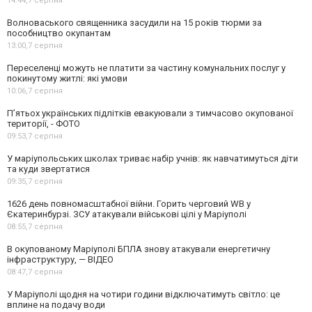
14:44,
7 серпня
Волноваського священника засудили на 15 років тюрми за
пособництво окупантам
13:00,
7 серпня
Переселенці можуть не платити за частину комунальних послуг у
покинутому житлі: які умови
10:06,
7 серпня
П’ятьох українських підлітків евакуювали з тимчасово окупованої
території, - ФОТО
09:53,
7 серпня
У маріупольських школах триває набір учнів: як навчатимуться діти
та куди звертатися
09:35,
7 серпня
1626 день повномасштабної війни. Горить черговий WB у
Єкатеринбурзі. ЗСУ атакували військові цілі у Маріуполі
08:55,
7 серпня
В окупованому Маріуполі БПЛА знову атакували енергетичну
інфраструктуру, — ВІДЕО
08:47,
7 серпня
У Маріуполі щодня на чотири години відключатимуть світло: це
вплине на подачу води