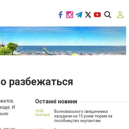
но разбежаться
Останні новини
жется,
ходе. И
13:00,
Волноваського священника
льно
Сьогодні
засудили на 15 років тюрми за
пособництво окупантам