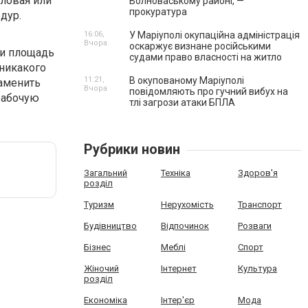
гловая или
Волноваському районі, —
прокуратура
дур.
16:06,
У Маріуполі окупаційна адміністрація
Вчора
оскаржує визнане російськими
ли площадь
судами право власності на житло
никакого
11:21,
В окупованому Маріуполі
аменить
Вчора
повідомляють про гучний вибух на
рабочую
тлі загрози атаки БПЛА
Рубрики новин
Загальний
Техніка
Здоров'я
розділ
Туризм
Нерухомість
Транспорт
Будівництво
Відпочинок
Розваги
Бізнес
Меблі
Спорт
Жіночий
Інтернет
Культура
розділ
Економіка
Інтер'єр
Мода