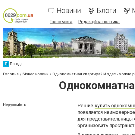
Новини
Блоги
Голос міста
Редакційна політика
П
Погода
Головна
Бізнес новини
Однокомнатная квартира? И здесь можно 
Однокомнатная
Нерухомість
Решив
купить однокомн
появляется неимоверное
для представительницы 
организовать пространств