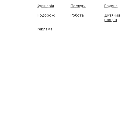
Кулінарія
Послуги
Родина
Подорожі
Робота
Дитячий
розділ
Реклама