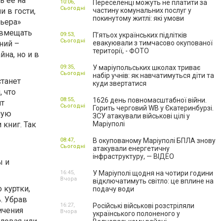
ь ее на
10:06,
Переселенці можуть не платити за
Сьогодні
 в гости,
частину комунальних послуг у
покинутому житлі: які умови
рьера»
овмещать
09:53,
П’ятьох українських підлітків
Сьогодні
ний –
евакуювали з тимчасово окупованої
території, - ФОТО
на, но и в
09:35,
У маріупольських школах триває
Сьогодні
набір учнів: як навчатимуться діти та
станет
куди звертатися
 что
08:55,
1626 день повномасштабної війни.
ят
Сьогодні
Горить черговий WB у Єкатеринбурзі.
ную
ЗСУ атакували військові цілі у
 книг. Так
Маріуполі
08:47,
В окупованому Маріуполі БПЛА знову
Сьогодні
атакували енергетичну
інфраструктуру, — ВІДЕО
ы и
16:45,
У Маріуполі щодня на чотири години
Вчора
відключатимуть світло: це вплине на
 куртки,
подачу води
. Убрав
16:27,
Російські військові розстріляли
ичения
Вчора
українського полоненого у