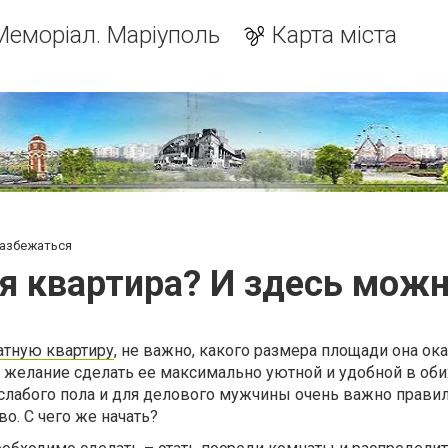
Меморіал. Маріуполь
Карта міста
разбежаться
 квартира? И здесь мож
атную квартиру
, не важно, какого размера площади она ока
 желание сделать ее максимально уютной и удобной в оби
слабого пола и для делового мужчины очень важно прави
о. С чего же начать?