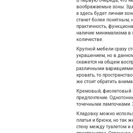
В первую очередь, что н
воображаемые зоны. Здес
а здесь будет личная зон
станет более понятным, 
практичность, функцион
наличие минимализма в н
количестве.
Крупной мебели сразу сто
украшением, но в данном
скажется на общем воспр
различными вариациями 
кровать, то пространств
же стоит обратить вним
Кремовый, фиолетовый и 
предпочтение. Однотонн
точечными лампочками. 
Кладовку можно использо
платья и брюки, но так 
стену между туалетом и 