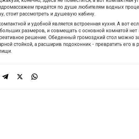
жакузи, конечно, здесь не поместится, а вот компактная у
гидромассажем придётся по душе любителям водных проце
ву, стоит рассмотреть и душевую кабину.
 компактной и удобной является встроенная кухня. А вот ес
больших размеров, и совмещать с основной комнатой нет 
креативное решение. Обеденный громоздкий стол можно з
ной стойкой, а расширив подоконник - превратить его в 
пищи.