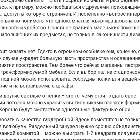
еобходимо сделать – стать посреди комнаты и распределит
ь, к примеру, можно пообщаться с друзьями, приходящими
а, доступ в которую ограничен. И постепенно «вопрос инте
но важно понимать, что однокомнатная квартира должна с
альность и удобство. Основное правило маленьких помеще
аполняющих их предметах, не только в лаконичности дизай
ит сказать нет. Где-то в огромном особняке она, конечно, 
 случае украдет большую часть пространства и освещения,
иятии пространства. Тем более что сейчас магазины пестр
трансформируемой мебели. Если выбор пал на стационар
о под ней можно использовать, соорудив полки для вещей и
ание и на встраиваемые шкафы.
другие светлые оттенки – это то, чему стоит отдать свое
ый потолок можно украсить светильниками плоской форм
Хорошо будут смотреться однотонные фактурные обои.
вать в качестве гардеробной. Здесь поместятся не только
же вся обувь. Раздельный санузел нужно срочно объединять
ванной комнатой – можно выиграть 1-2 квадрата для увел