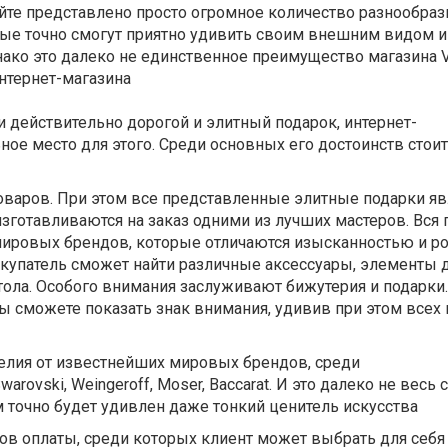
айте представлено просто огромное количество разнообра
рые точно смогут приятно удивить своим внешним видом и
ко это далеко не единственное преимущество магазина Va
нтернет-магазина
и действительно дорогой и элитный подарок, интернет-
ьное место для этого. Среди основных его достоинств стоит
товаров. При этом все представленные элитные подарки я
зготавливаются на заказ одними из лучших мастеров. Вся
мировых брендов, которые отличаются изысканностью и р
купатель сможет найти различные аксессуары, элементы 
тола. Особого внимания заслуживают бижутерия и подарки.
вы сможете показать знак внимания, удивив при этом всех 
делия от известнейших мировых брендов, среди
Swarovski, Weingeroff, Moser, Baccarat. И это далеко не весь 
 точно будет удивлен даже тонкий ценитель искусства
тов оплаты, среди которых клиент может выбрать для себя