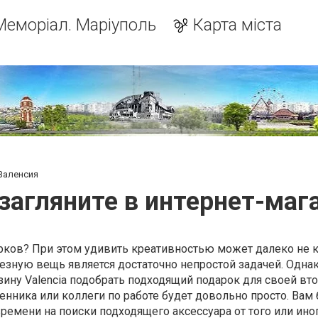
Меморіал. Маріуполь
Карта міста
 Валенсия
загляните в интернет-маг
арков? При этом удивить креативностью может далеко не 
езную вещь является достаточно непростой задачей. Одна
зину Valencia подобрать подходящий подарок для своей вт
венника или коллеги по работе будет довольно просто. Вам
времени на поиски подходящего аксессуара от того или ино