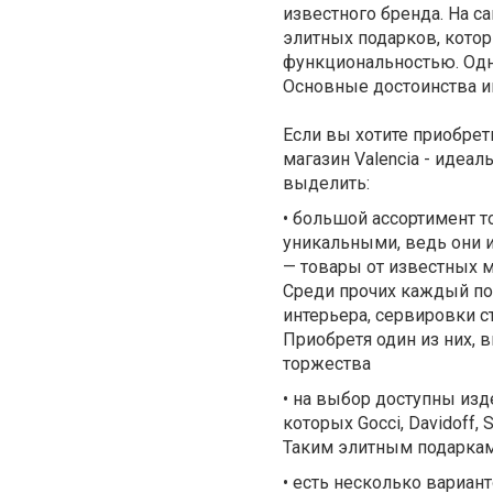
известного бренда. На с
элитных подарков, кото
функциональностью. Одна
Основные достоинства и
Если вы хотите приобрет
магазин Valencia - идеал
выделить:
• большой ассортимент 
уникальными, ведь они и
— товары от известных 
Среди прочих каждый по
интерьера, сервировки с
Приобретя один из них, 
торжества
• на выбор доступны из
которых Gocci, Davidoff, 
Таким элитным подаркам
• есть несколько вариан