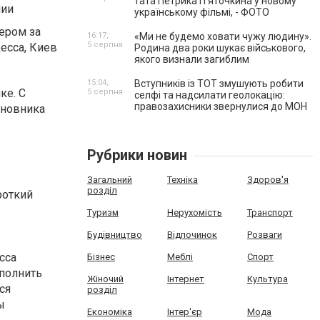
тата Петрика П’яточкина у новому
нии
українському фільмі, - ФОТО
ьером за
16:17,
«Ми не будемо ховати чужу людину».
5 серпня
десса, Киев
Родина два роки шукає військового,
якого визнали загиблим
15:04,
Вступників із ТОТ змушують робити
ке. С
5 серпня
селфі та надсилати геолокацію:
правозахисники звернулися до МОН
иновника
Рубрики новин
Загальний
Техніка
Здоров'я
розділ
роткий
Туризм
Нерухомість
Транспорт
Будівництво
Відпочинок
Розваги
сса
Бізнес
Меблі
Спорт
ополнить
Жіночий
Інтернет
Культура
ся
розділ
ы
Економіка
Інтер'єр
Мода