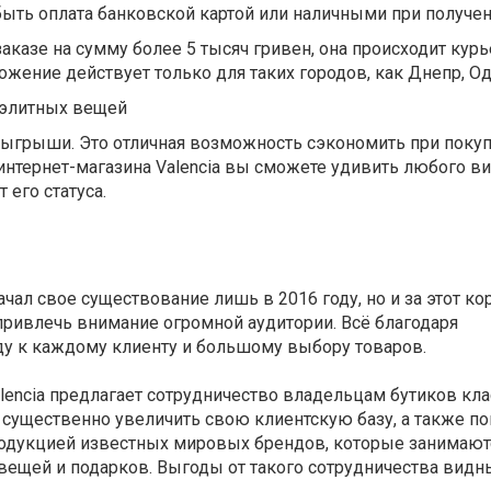
быть оплата банковской картой или наличными при получе
заказе на сумму более 5 тысяч гривен, она происходит кур
ложение действует только для таких городов, как Днепр, О
 элитных вещей
зыгрыши. Это отличная возможность сэкономить при покуп
интернет-магазина Valencia вы сможете удивить любого в
 его статуса.
ачал свое существование лишь в 2016 году, но и за этот ко
привлечь внимание огромной аудитории. Всё благодаря
у к каждому клиенту и большому выбору товаров.
lencia
предлагает сотрудничество владельцам бутиков кла
 существенно увеличить свою клиентскую базу, а также п
родукцией известных мировых брендов, которые занимают
вещей и подарков. Выгоды от такого сотрудничества видн