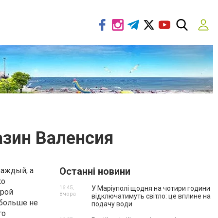
азин Валенсия
Останні новини
каждый, а
ко
16:45,
У Маріуполі щодня на чотири години
орой
Вчора
відключатимуть світло: це вплине на
 больше не
подачу води
го