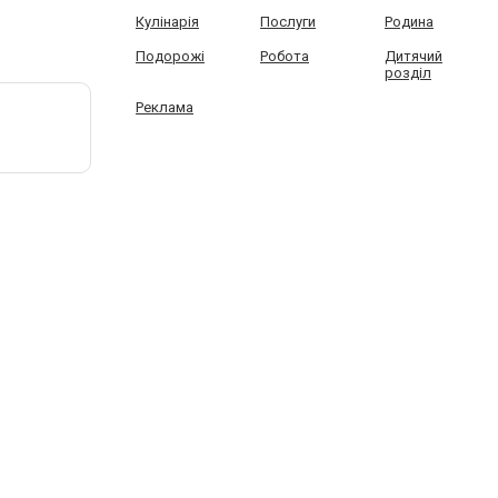
Кулінарія
Послуги
Родина
Подорожі
Робота
Дитячий
розділ
Реклама