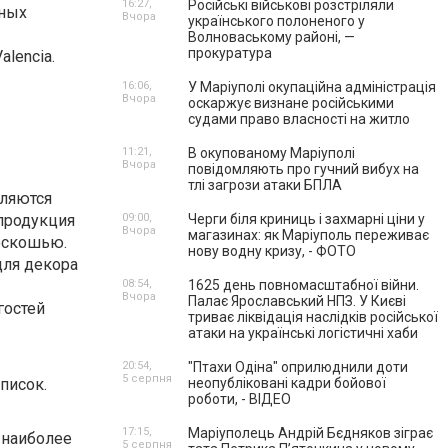
16:27,
Російські військові розстріляли
зных
Вчора
українського полоненого у
Волноваському районі, —
прокуратура
lencia.
16:06,
У Маріуполі окупаційна адміністрація
Вчора
оскаржує визнане російськими
судами право власності на житло
11:21,
В окупованому Маріуполі
Вчора
повідомляють про гучний вибух на
тлі загрози атаки БПЛА
вляются
 продукция
09:00,
Черги біля криниць і захмарні ціни у
Вчора
магазинах: як Маріуполь переживає
оскошью.
нову водну кризу, - ФОТО
для декора
08:54,
1625 день повномасштабної війни.
Вчора
Палає Ярославський НПЗ. У Києві
гостей
триває ліквідація наслідків російської
атаки на українські логістичні хаби
20:54,
"Птахи Одіна" оприлюднили доти
5 серпня
список.
неопубліковані кадри бойової
роботи, - ВІДЕО
17:15,
Маріуполець Андрій Бєдняков зіграє
 наиболее
5 серпня