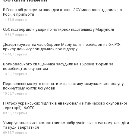
В Генштабі розкрили наслідки атаки . ЗСУ масовано вдарили по
Росії, є прильоти
14:56,
8 серпня
СБС підтвердили удари по чотирьох підстанціях у Маріуполі
19:31,
7 серпня
Дезертирував під час оборони Маріуполя і перейшов на бік РФ:
прикордоннику повідомили про підозру
14:44,
7 серпня
Волноваського священника засудили на 15 років тюрми за
пособництво окупантам
13:00,
7 серпня
Переселенці можуть не платити за частину комунальних послуг у
покинутому житлі: які умови
10:06,
7 серпня
П’ятьох українських підлітків евакуювали з тимчасово окупованої
території, - ФОТО
09:53,
7 серпня
У маріупольських школах триває набір учнів: як навчатимуться діти
та куди звертатися
09:35,
7 серпня