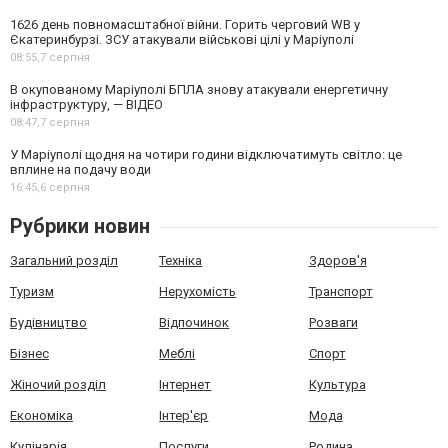
1626 день повномасштабної війни. Горить черговий WB у
Єкатеринбурзі. ЗСУ атакували військові цілі у Маріуполі
08:55,
7 серпня
В окупованому Маріуполі БПЛА знову атакували енергетичну
інфраструктуру, — ВІДЕО
08:47,
7 серпня
У Маріуполі щодня на чотири години відключатимуть світло: це
вплине на подачу води
16:45,
6 серпня
Рубрики новин
Загальний розділ
Техніка
Здоров'я
Туризм
Нерухомість
Транспорт
Будівництво
Відпочинок
Розваги
Бізнес
Меблі
Спорт
Жіночий розділ
Інтернет
Культура
Економіка
Інтер'єр
Мода
Кулінарія
Послуги
Родина