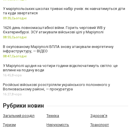
У маріупольських школах триває набір учнів: як навчатимуться діти
та куди звертатися
09:35,
Сьогодні
1626 день повномасштабної війни. Горить черговий WB у
Єкатеринбурзі. ЗСУ атакували військові цілі у Маріуполі
08:55,
Сьогодні
В окупованому Маріуполі БПЛА знову атакували енергетичну
інфраструктуру, — ВІДЕО
08:47,
Сьогодні
У Маріуполі щодня на чотири години відключатимуть світло: це
вплине на подачу води
16:45,
Вчора
Російські військові розстріляли українського полоненого у
Волноваському районі, — прокуратура
16:27,
Вчора
Рубрики новин
Загальний розділ
Техніка
Здоров'я
Туризм
Нерухомість
Транспорт