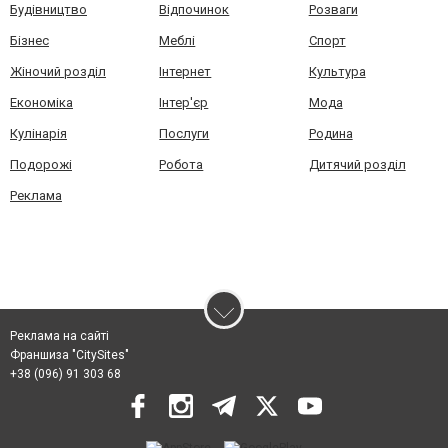
Будівництво
Відпочинок
Розваги
Бізнес
Меблі
Спорт
Жіночий розділ
Інтернет
Культура
Економіка
Інтер'єр
Мода
Кулінарія
Послуги
Родина
Подорожі
Робота
Дитячий розділ
Реклама
Реклама на сайті
Франшиза "CitySites"
+38 (096) 91 303 68