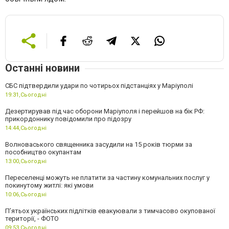
Останні новини
СБС підтвердили удари по чотирьох підстанціях у Маріуполі
19:31,
Сьогодні
Дезертирував під час оборони Маріуполя і перейшов на бік РФ:
прикордоннику повідомили про підозру
14:44,
Сьогодні
Волноваського священника засудили на 15 років тюрми за
пособництво окупантам
13:00,
Сьогодні
Переселенці можуть не платити за частину комунальних послуг у
покинутому житлі: які умови
10:06,
Сьогодні
П’ятьох українських підлітків евакуювали з тимчасово окупованої
території, - ФОТО
09:53,
Сьогодні