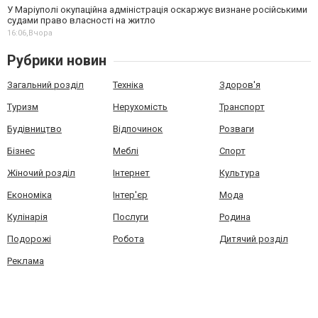
У Маріуполі окупаційна адміністрація оскаржує визнане російськими
судами право власності на житло
16:06,
Вчора
Рубрики новин
Загальний розділ
Техніка
Здоров'я
Туризм
Нерухомість
Транспорт
Будівництво
Відпочинок
Розваги
Бізнес
Меблі
Спорт
Жіночий розділ
Інтернет
Культура
Економіка
Інтер'єр
Мода
Кулінарія
Послуги
Родина
Подорожі
Робота
Дитячий розділ
Реклама