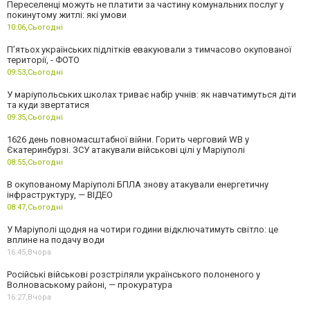
Переселенці можуть не платити за частину комунальних послуг у
покинутому житлі: які умови
10:06,
Сьогодні
П’ятьох українських підлітків евакуювали з тимчасово окупованої
території, - ФОТО
09:53,
Сьогодні
У маріупольських школах триває набір учнів: як навчатимуться діти
та куди звертатися
09:35,
Сьогодні
1626 день повномасштабної війни. Горить черговий WB у
Єкатеринбурзі. ЗСУ атакували військові цілі у Маріуполі
08:55,
Сьогодні
В окупованому Маріуполі БПЛА знову атакували енергетичну
інфраструктуру, — ВІДЕО
08:47,
Сьогодні
У Маріуполі щодня на чотири години відключатимуть світло: це
вплине на подачу води
16:45,
Вчора
Російські військові розстріляли українського полоненого у
Волноваському районі, — прокуратура
16:27,
Вчора