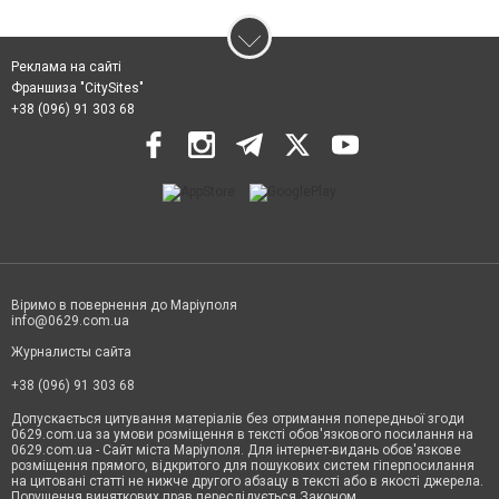
Реклама на сайті
Франшиза "CitySites"
+38 (096) 91 303 68
Віримо в повернення до Маріуполя
info@0629.com.ua
Журналисты сайта
+38 (096) 91 303 68
Допускається цитування матеріалів без отримання попередньої згоди
0629.com.ua за умови розміщення в тексті обов'язкового посилання на
0629.com.ua - Сайт міста Маріуполя. Для інтернет-видань обов'язкове
розміщення прямого, відкритого для пошукових систем гіперпосилання
на цитовані статті не нижче другого абзацу в тексті або в якості джерела.
Порушення виняткових прав переслідується Законом.