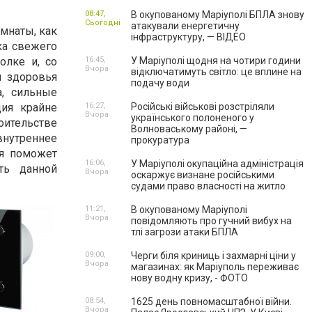
08:47,
В окупованому Маріуполі БПЛА знову
Сьогодні
атакували енергетичну
омнаты, как
інфраструктуру, — ВІДЕО
ка свежего
олке и, со
16:45,
У Маріуполі щодня на чотири години
Вчора
відключатимуть світло: це вплине на
я здоровья
подачу води
а, сильные
ция крайне
16:27,
Російські військові розстріляли
Вчора
українського полоненого у
оительстве
Волноваському районі, —
внутреннее
прокуратура
ая поможет
16:06,
У Маріуполі окупаційна адміністрація
ть данной
Вчора
оскаржує визнане російськими
судами право власності на житло
11:21,
В окупованому Маріуполі
Вчора
повідомляють про гучний вибух на
тлі загрози атаки БПЛА
09:00,
Черги біля криниць і захмарні ціни у
Вчора
магазинах: як Маріуполь переживає
нову водну кризу, - ФОТО
08:54,
1625 день повномасштабної війни.
Вчора