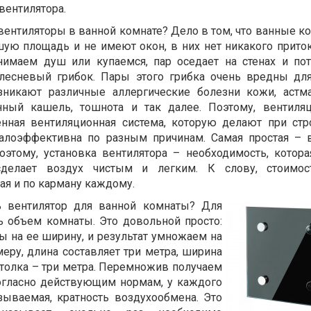
вентилятора.
вентиляторы в ванной комнате? Дело в том, что ванные к
ую площадь и не имеют окон, в них нет никакого прито
нимаем душ или купаемся, пар оседает на стенах и пот
плесневый грибок. Пары этого грибка очень вредны дл
озникают различные аллергические болезни кожи, астм
нный кашель, тошнота и так далее. Поэтому, вентиля
енная вентиляционная система, которую делают при стр
алоэффективна по разным причинам. Самая простая – 
оэтому, установка вентилятора – необходимость, котор
делает воздух чистым и легким. К слову, стоимос
ая и по карману каждому.
ь вентилятор для ванной комнаты? Для
ь объем комнаты. Это довольной просто:
 на ее ширину, и результат умножаем на
еру, длина составляет три метра, ширина
отолка – три метра. Перемножив получаем
огласно действующим нормам, у каждого
зываемая, кратность воздухообмена. Это