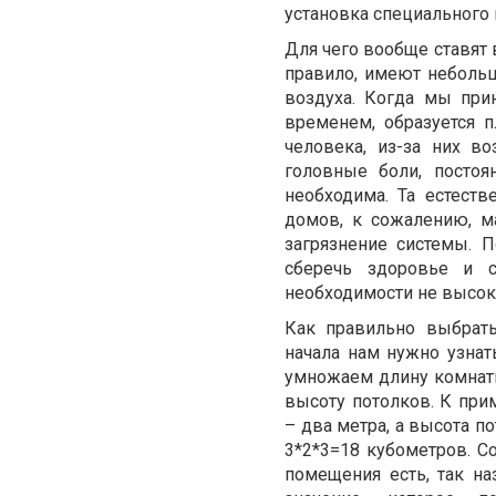
установка специального 
Для чего вообще ставят 
правило, имеют небольш
воздуха. Когда мы при
временем, образуется 
человека, из-за них в
головные боли, постоя
необходима. Та естеств
домов, к сожалению, м
загрязнение системы. П
сберечь здоровье и с
необходимости не высок
Как правильно выбрат
начала нам нужно узнат
умножаем длину комнаты
высоту потолков. К прим
– два метра, а высота п
3*2*3=18 кубометров. С
помещения есть, так на