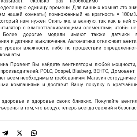
оказывает, сколько раз необходимо
ределенную единицу времени. Для ванных комнат это знач
ъем нашей комнаты) помноженный на кратность = 180м3/
который нам нужен. Опять же, в ванную, так как в ней о
ентилятор с влагоотталкивающими элементами, чтобы не
я. Более дорогие модели имеют также датчики 
ния и датчики выключения. Автоматика отключает венти
о уровня влажности, либо по прошествии определенно
 комнаты.
азина Провент Вы найдете вентиляторы любой мощности,
производителей: POLO, Dospel, Blauberg, BEHTC, Домовент.
ает всем необходимым требованиям. Магазин сотрудничае
ыми компаниями и доставит Вашу покупку в кратчайши
 здоровье и здоровье своих близких. Покупайте венти
уверены в том, что воздух теперь всегда свежий и безопас