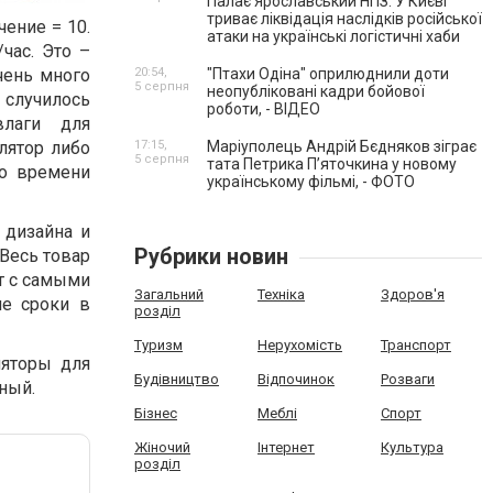
Палає Ярославський НПЗ. У Києві
триває ліквідація наслідків російської
ение = 10.
атаки на українські логістичні хаби
час. Это –
чень много
20:54,
"Птахи Одіна" оприлюднили доти
5 серпня
неопубліковані кадри бойової
 случилось
роботи, - ВІДЕО
влаги для
лятор либо
17:15,
Маріуполець Андрій Бєдняков зіграє
5 серпня
тата Петрика П’яточкина у новому
го времени
українському фільмі, - ФОТО
 дизайна и
Рубрики новин
 Весь товар
т с самыми
Загальний
Техніка
Здоров'я
е сроки в
розділ
Туризм
Нерухомість
Транспорт
ляторы для
Будівництво
Відпочинок
Розваги
ный.
Бізнес
Меблі
Спорт
Жіночий
Інтернет
Культура
розділ