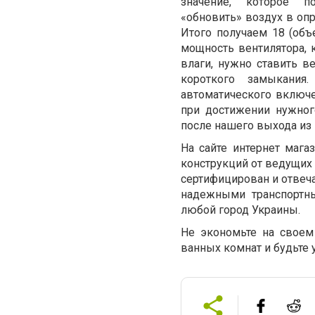
значение, которое п
«обновить» воздух в оп
Итого получаем 18 (об
мощность вентилятора, 
влаги, нужно ставить в
короткого замыкани
автоматического включе
при достижении нужног
после нашего выхода из
На сайте интернет маг
конструкций от ведущих 
сертифицирован и отвеч
надежными транспортн
любой город Украины.
Не экономьте на своем
ванных комнат и будьте 