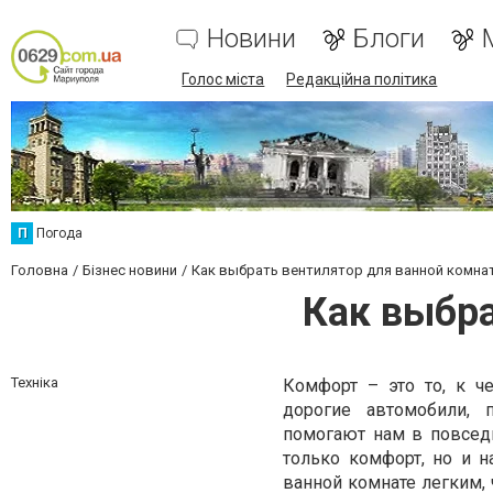
Новини
Блоги
Голос міста
Редакційна політика
П
Погода
Головна
Бізнес новини
Как выбрать вентилятор для ванной комна
Как выбра
Техніка
Комфорт – это то, к ч
дорогие автомобили, 
помогают нам в повсед
только комфорт, но и н
ванной комнате легким, 