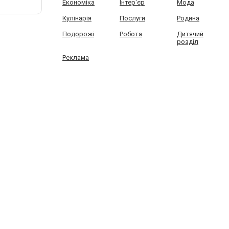
Економіка
Інтер'єр
Мода
Кулінарія
Послуги
Родина
Подорожі
Робота
Дитячий
розділ
Реклама