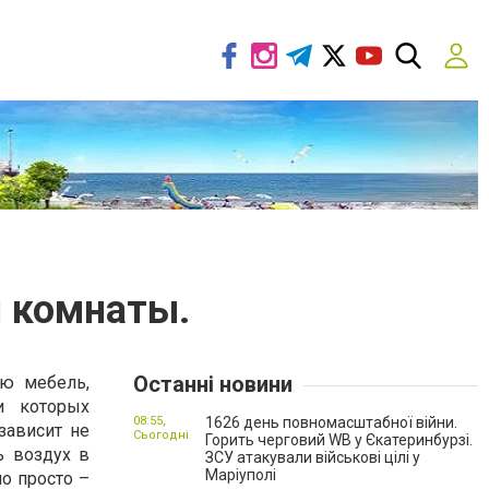
й комнаты.
Останні новини
ую мебель,
и которых
08:55,
1626 день повномасштабної війни.
зависит не
Сьогодні
Горить черговий WB у Єкатеринбурзі.
ь воздух в
ЗСУ атакували військові цілі у
Маріуполі
о просто –