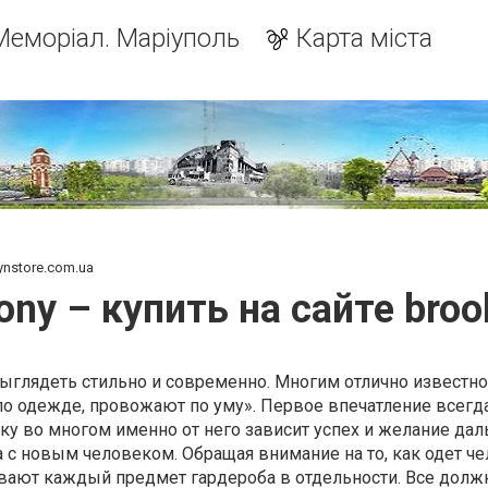
Меморіал. Маріуполь
Карта міста
ynstore.com.ua
ny – купить на сайте broo
ыглядеть стильно и современно. Многим отлично известно
о одежде, провожают по уму». Первое впечатление всегда
у во многом именно от него зависит успех и желание да
с новым человеком. Обращая внимание на то, как одет че
вают каждый предмет гардероба в отдельности. Все долж