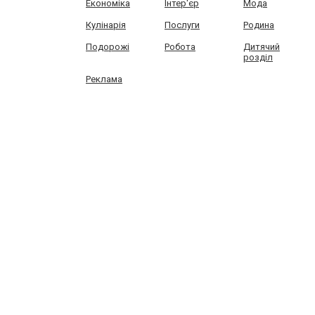
Економіка
Інтер'єр
Мода
Кулінарія
Послуги
Родина
Подорожі
Робота
Дитячий
розділ
Реклама