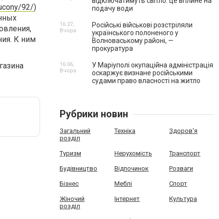
відключатимуть світло: це вплине на
aucony/92/
)
подачу води
анных
16:27,
Російські військові розстріляли
овления,
Вчора
українського полоненого у
ия. К ним
Волноваському районі, —
прокуратура
газина
16:06,
У Маріуполі окупаційна адміністрація
Вчора
оскаржує визнане російськими
судами право власності на житло
Рубрики новин
Загальний
Техніка
Здоров'я
розділ
Туризм
Нерухомість
Транспорт
Будівництво
Відпочинок
Розваги
Бізнес
Меблі
Спорт
Жіночий
Інтернет
Культура
розділ