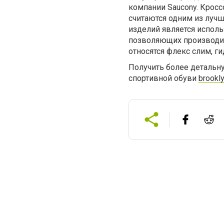
компании Saucony. Кроссо
считаются одним из луч
изделий является испол
позволяющих производи
относятся флекс слим, г
Получить более детальн
спортивной обуви
brookl