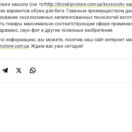
вки saucony (см. тут
http://brooklynstore.com.ua/krossovki-s
ших вариантов обуви для бега. Главным преимуществом д
ьзование эксклюзивных запатентованных технологий изгот
ть товары максимально соответствующие сфере применен
идрамакс, саук-фит и другие полезные изобретения.
ую информацию, вы можете, посетив наш сайт интернет ма
ynstore.com.ua
. Ждем вас уже сегодня!