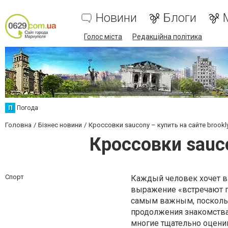
Новини
Блоги
Голос міста
Редакційна політика
П
Погода
Головна
Бізнес новини
Кроссовки saucony – купить на сайте brookl
Кроссовки sauco
Спорт
Каждый человек хочет в
выражение «встречают п
самым важным, поскольк
продолжения знакомства 
многие тщательно оцени