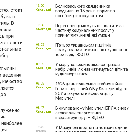
13:00,
Волноваського священника
тях, стоит
Сьогодні
засудили на 15 років тюрми за
пособництво окупантам
обувь с
иль. В
10:06,
Переселенці можуть не платити за
а или
Сьогодні
частину комунальних послуг у
покинутому житлі: які умови
дь при
а его ноги
09:53,
П’ятьох українських підлітків
сиональные
Сьогодні
евакуювали з тимчасово окупованої
території, - ФОТО
ыбор
09:35,
У маріупольських школах триває
ртсмены
Сьогодні
набір учнів: як навчатимуться діти та
куди звертатися
х ведения
, качество
08:55,
1626 день повномасштабної війни.
ляется
Сьогодні
Горить черговий WB у Єкатеринбурзі.
ЗСУ атакували військові цілі у
дов
Маріуполі
08:47,
В окупованому Маріуполі БПЛА знову
служенно
Сьогодні
атакували енергетичну
гие
інфраструктуру, — ВІДЕО
з наиболее
16:45,
У Маріуполі щодня на чотири години
ция
Вчора