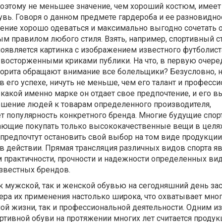
поэтому не меньшее значение, чем хороший костюм, имеет
увь. Говоря о данном предмете гардероба и ее разновиднос
умение хорошо одеваться и максимально выгодно сочетать 
м правилом любого стиля. Взять, например, спортивный ст
оявляется картинка с изображением известного футболист
 восторженными криками публики. На что, в первую очере
орита обращают внимание все болельщики? Безусловно, н
 в его успехе, ничуть не меньше, чем его талант и профес
 какой именно марке он отдает свое предпочтение, и его в
ошение людей к товарам определенного производителя,
т популярность конкретного бренда. Многие будущие спо
ающие покупать только высококачественные вещи в целя
 предпочтут остановить свой выбор на том виде продукции
в действии. Прямая трансляция различных видов спорта яв
 практичности, прочности и надежности определенных ви
известных брендов.
к мужской, так и женской обувью на сегодняшний день за
ера их применения настолько широка, что охватывает мно
ой жизни, так и профессиональной деятельности. Одним и
тивной обуви на протяжении многих лет считается продук