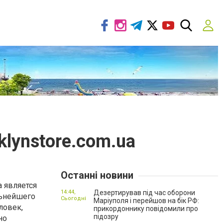
klynstore.com.ua
Останні новини
 является
14:44,
Дезертирував під час оборони
льнейшего
Сьогодні
Маріуполя і перейшов на бік РФ:
ловек,
прикордоннику повідомили про
підозру
но