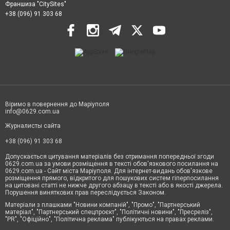
Франшиза "CitySites"
+38 (096) 91 303 68
Віримо в повернення до Маріуполя
info@0629.com.ua
Журналисты сайта
+38 (096) 91 303 68
Допускається цитування матеріалів без отримання попередньої згоди
0629.com.ua за умови розміщення в тексті обов'язкового посилання на
0629.com.ua - Сайт міста Маріуполя. Для інтернет-видань обов'язкове
розміщення прямого, відкритого для пошукових систем гіперпосилання
на цитовані статті не нижче другого абзацу в тексті або в якості джерела.
Порушення виняткових прав переслідується Законом.
Матеріали з плашками "Новини компаній", "Промо", "Партнерський
матеріал", "Партнерський спецпроєкт", "Політичні новини", "Пресреліз",
"PR", "Офіційно", "Політична реклама" публікуються на правах реклами.