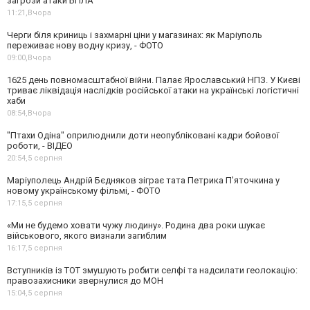
загрози атаки БПЛА
11:21,
Вчора
Черги біля криниць і захмарні ціни у магазинах: як Маріуполь
переживає нову водну кризу, - ФОТО
09:00,
Вчора
1625 день повномасштабної війни. Палає Ярославський НПЗ. У Києві
триває ліквідація наслідків російської атаки на українські логістичні
хаби
08:54,
Вчора
"Птахи Одіна" оприлюднили доти неопубліковані кадри бойової
роботи, - ВІДЕО
20:54,
5 серпня
Маріуполець Андрій Бєдняков зіграє тата Петрика П’яточкина у
новому українському фільмі, - ФОТО
17:15,
5 серпня
«Ми не будемо ховати чужу людину». Родина два роки шукає
військового, якого визнали загиблим
16:17,
5 серпня
Вступників із ТОТ змушують робити селфі та надсилати геолокацію:
правозахисники звернулися до МОН
15:04,
5 серпня