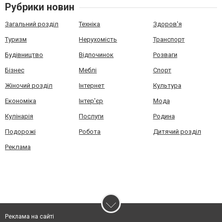
Рубрики новин
Загальний розділ
Техніка
Здоров'я
Туризм
Нерухомість
Транспорт
Будівництво
Відпочинок
Розваги
Бізнес
Меблі
Спорт
Жіночий розділ
Інтернет
Культура
Економіка
Інтер'єр
Мода
Кулінарія
Послуги
Родина
Подорожі
Робота
Дитячий розділ
Реклама
Реклама на сайті