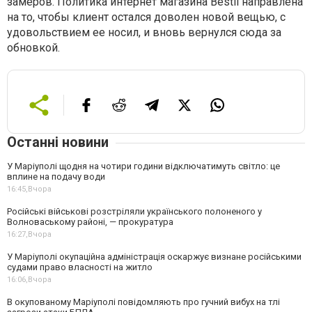
замеров. Политика интернет магазина Bestil направлена
на то, чтобы клиент остался доволен новой вещью, с
удовольствием ее носил, и вновь вернулся сюда за
обновкой.
Останні новини
У Маріуполі щодня на чотири години відключатимуть світло: це
вплине на подачу води
16:45,
Вчора
Російські військові розстріляли українського полоненого у
Волноваському районі, — прокуратура
16:27,
Вчора
У Маріуполі окупаційна адміністрація оскаржує визнане російськими
судами право власності на житло
16:06,
Вчора
В окупованому Маріуполі повідомляють про гучний вибух на тлі