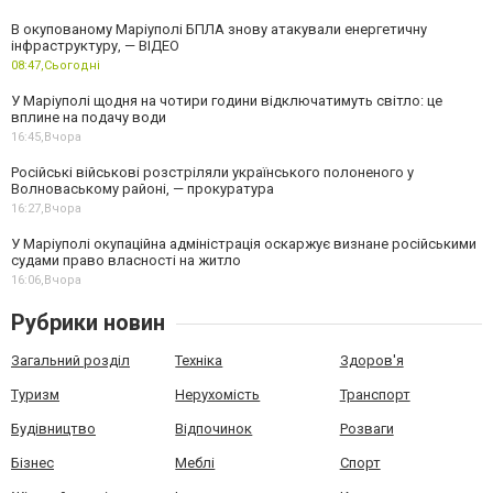
В окупованому Маріуполі БПЛА знову атакували енергетичну
інфраструктуру, — ВІДЕО
08:47,
Сьогодні
У Маріуполі щодня на чотири години відключатимуть світло: це
вплине на подачу води
16:45,
Вчора
Російські військові розстріляли українського полоненого у
Волноваському районі, — прокуратура
16:27,
Вчора
У Маріуполі окупаційна адміністрація оскаржує визнане російськими
судами право власності на житло
16:06,
Вчора
Рубрики новин
Загальний розділ
Техніка
Здоров'я
Туризм
Нерухомість
Транспорт
Будівництво
Відпочинок
Розваги
Бізнес
Меблі
Спорт