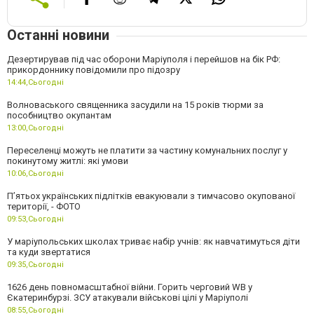
Останні новини
Дезертирував під час оборони Маріуполя і перейшов на бік РФ:
прикордоннику повідомили про підозру
14:44,
Сьогодні
Волноваського священника засудили на 15 років тюрми за
пособництво окупантам
13:00,
Сьогодні
Переселенці можуть не платити за частину комунальних послуг у
покинутому житлі: які умови
10:06,
Сьогодні
П’ятьох українських підлітків евакуювали з тимчасово окупованої
території, - ФОТО
09:53,
Сьогодні
У маріупольських школах триває набір учнів: як навчатимуться діти
та куди звертатися
09:35,
Сьогодні
1626 день повномасштабної війни. Горить черговий WB у
Єкатеринбурзі. ЗСУ атакували військові цілі у Маріуполі
08:55,
Сьогодні