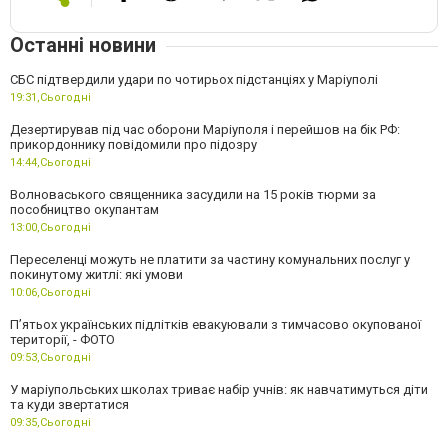
Останні новини
СБС підтвердили удари по чотирьох підстанціях у Маріуполі
19:31,
Сьогодні
Дезертирував під час оборони Маріуполя і перейшов на бік РФ:
прикордоннику повідомили про підозру
14:44,
Сьогодні
Волноваського священника засудили на 15 років тюрми за
пособництво окупантам
13:00,
Сьогодні
Переселенці можуть не платити за частину комунальних послуг у
покинутому житлі: які умови
10:06,
Сьогодні
П’ятьох українських підлітків евакуювали з тимчасово окупованої
території, - ФОТО
09:53,
Сьогодні
У маріупольських школах триває набір учнів: як навчатимуться діти
та куди звертатися
09:35,
Сьогодні