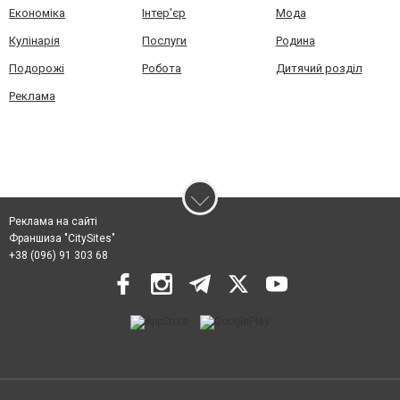
Економіка
Інтер'єр
Мода
Кулінарія
Послуги
Родина
Подорожі
Робота
Дитячий розділ
Реклама
Реклама на сайті
Франшиза "CitySites"
+38 (096) 91 303 68