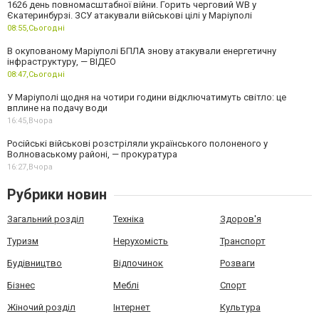
1626 день повномасштабної війни. Горить черговий WB у
Єкатеринбурзі. ЗСУ атакували військові цілі у Маріуполі
08:55,
Сьогодні
В окупованому Маріуполі БПЛА знову атакували енергетичну
інфраструктуру, — ВІДЕО
08:47,
Сьогодні
У Маріуполі щодня на чотири години відключатимуть світло: це
вплине на подачу води
16:45,
Вчора
Російські військові розстріляли українського полоненого у
Волноваському районі, — прокуратура
16:27,
Вчора
Рубрики новин
Загальний розділ
Техніка
Здоров'я
Туризм
Нерухомість
Транспорт
Будівництво
Відпочинок
Розваги
Бізнес
Меблі
Спорт
Жіночий розділ
Інтернет
Культура