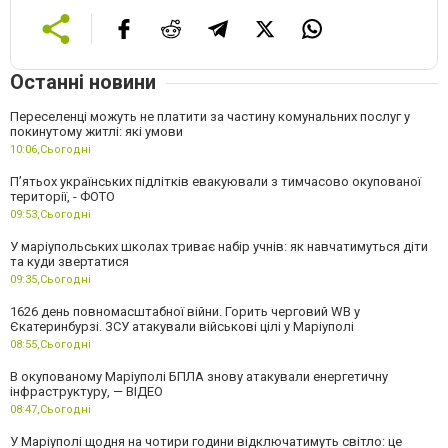
Останні новини
Переселенці можуть не платити за частину комунальних послуг у
покинутому житлі: які умови
10:06,
Сьогодні
П’ятьох українських підлітків евакуювали з тимчасово окупованої
території, - ФОТО
09:53,
Сьогодні
У маріупольських школах триває набір учнів: як навчатимуться діти
та куди звертатися
09:35,
Сьогодні
1626 день повномасштабної війни. Горить черговий WB у
Єкатеринбурзі. ЗСУ атакували військові цілі у Маріуполі
08:55,
Сьогодні
В окупованому Маріуполі БПЛА знову атакували енергетичну
інфраструктуру, — ВІДЕО
08:47,
Сьогодні
У Маріуполі щодня на чотири години відключатимуть світло: це