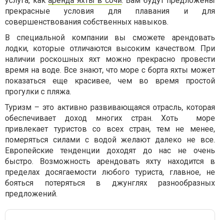
услуга, как
аренда яхты в сочи
. Вам будут предложены
прекрасные условия для плавания и для
совершенствования собственных навыков.
В специальной компании вы сможете арендовать
лодки, которые отличаются высоким качеством. При
наличии роскошных яхт можно прекрасно провести
время на воде. Все знают, что море с борта яхты может
показаться еще красивее, чем во время простой
прогулки с пляжа.
Туризм – это активно развивающаяся отрасль, которая
обеспечивает доход многих стран. Хоть море
привлекает туристов со всех стран, тем не менее,
померяться силами с водой желают далеко не все.
Европейские тенденции доходят до нас не очень
быстро. Возможность арендовать яхту находится в
пределах досягаемости любого туриста, главное, не
бояться потеряться в джунглях разнообразных
предложений.