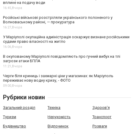
вплине на подачу води
16:45,
Вчора
Російські військові розстріляли українського полоненого у
Волноваському районі, — прокуратура
16:27,
Вчора
У Маріуполі окупаційна адміністрація оскаржує визнане російськими
судами право власності на житло
16:06,
Вчора
В окупованому Маріуполі повідомляють про гучний вибух на тлі
загрози атаки БПЛА
11:21,
Вчора
Черги біля криниць і захмарні ціни у магазинах: як Маріуполь
переживає нову водну кризу, - ФОТО
09:00,
Вчора
Рубрики новин
Загальний розділ
Техніка
Здоров'я
Туризм
Нерухомість
Транспорт
Будівництво
Відпочинок
Розваги