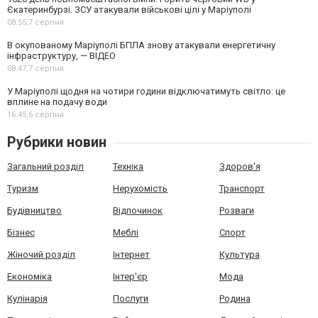
Єкатеринбурзі. ЗСУ атакували військові цілі у Маріуполі
08:55,
7 серпня
В окупованому Маріуполі БПЛА знову атакували енергетичну
інфраструктуру, — ВІДЕО
08:47,
7 серпня
У Маріуполі щодня на чотири години відключатимуть світло: це
вплине на подачу води
16:45,
6 серпня
Рубрики новин
Загальний розділ
Техніка
Здоров'я
Туризм
Нерухомість
Транспорт
Будівництво
Відпочинок
Розваги
Бізнес
Меблі
Спорт
Жіночий розділ
Інтернет
Культура
Економіка
Інтер'єр
Мода
Кулінарія
Послуги
Родина