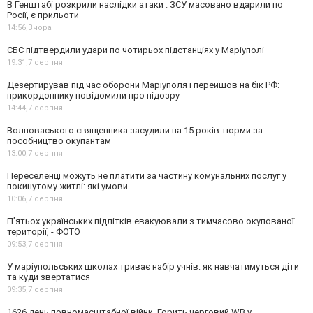
В Генштабі розкрили наслідки атаки . ЗСУ масовано вдарили по
Росії, є прильоти
14:56,
Вчора
СБС підтвердили удари по чотирьох підстанціях у Маріуполі
19:31,
7 серпня
Дезертирував під час оборони Маріуполя і перейшов на бік РФ:
прикордоннику повідомили про підозру
14:44,
7 серпня
Волноваського священника засудили на 15 років тюрми за
пособництво окупантам
13:00,
7 серпня
Переселенці можуть не платити за частину комунальних послуг у
покинутому житлі: які умови
10:06,
7 серпня
П’ятьох українських підлітків евакуювали з тимчасово окупованої
території, - ФОТО
09:53,
7 серпня
У маріупольських школах триває набір учнів: як навчатимуться діти
та куди звертатися
09:35,
7 серпня
1626 день повномасштабної війни. Горить черговий WB у