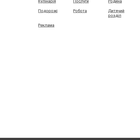
Кулінарія
Послуги
Родина
Подорожі
Робота
Дитячий
розділ
Реклама