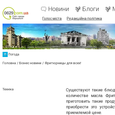
Новини
Блоги
Голос міста
Редакційна політика
П
Погода
Головна
Бізнес новини
Фритюрницы для всех!
Техніка
Существуют такие блюд
количестве масла. Фри
приготовить такие про
приобрести это устрой
приемлемой цене.