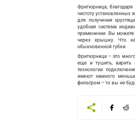
Фритюрница, благодаря 
чистоту установленных 
для получения хрустящ
удобная система индиви
применении. Вы можете
через крышку. Что к
обыкновенной губки.
Фритюрница – это много
еще и тушить, варить
технологии подключени
имеют намного меньше
фильтром – то вы не буд