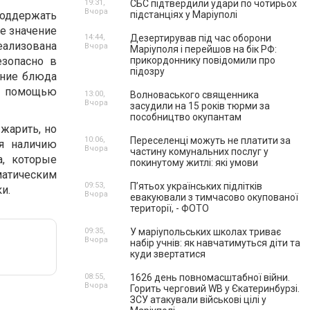
19:31,
СБС підтвердили удари по чотирьох
Вчора
поддержать
підстанціях у Маріуполі
е значение
14:44,
Дезертирував під час оборони
еализована
Вчора
Маріуполя і перейшов на бік РФ:
езопасно в
прикордоннику повідомили про
підозру
ение блюда
с помощью
13:00,
Волноваського священника
Вчора
засудили на 15 років тюрми за
пособництво окупантам
жарить, но
10:06,
Переселенці можуть не платити за
я наличию
Вчора
частину комунальних послуг у
а, которые
покинутому житлі: які умови
атическим
09:53,
П’ятьох українських підлітків
ки.
Вчора
евакуювали з тимчасово окупованої
території, - ФОТО
09:35,
У маріупольських школах триває
Вчора
набір учнів: як навчатимуться діти та
куди звертатися
08:55,
1626 день повномасштабної війни.
Вчора
Горить черговий WB у Єкатеринбурзі.
ЗСУ атакували військові цілі у