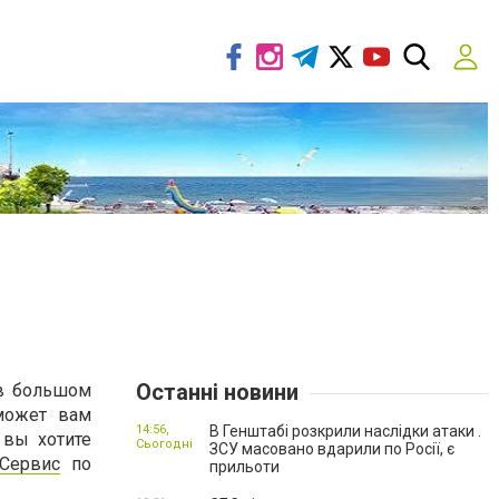
Останні новини
 в большом
оможет вам
14:56,
В Генштабі розкрили наслідки атаки .
 вы хотите
Сьогодні
ЗСУ масовано вдарили по Росії, є
Сервис
по
прильоти