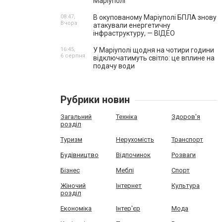
Маріуполі
08:47,
В окупованому Маріуполі БПЛА знову
Вчора
атакували енергетичну
інфраструктуру, — ВІДЕО
16:45,
У Маріуполі щодня на чотири години
6 серпня
відключатимуть світло: це вплине на
подачу води
Рубрики новин
Загальний
Техніка
Здоров'я
розділ
Туризм
Нерухомість
Транспорт
Будівництво
Відпочинок
Розваги
Бізнес
Меблі
Спорт
Жіночий
Інтернет
Культура
розділ
Економіка
Інтер'єр
Мода