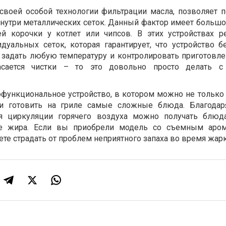
своей особой технологии фильтрации масла, позволяет 
внутри металлических сеток. Данный фактор имеет большо
ей корочки у котлет или чипсов. В этих устройствах р
дуальных сеток, которая гарантирует, что устройство б
 задать любую температуру и контролировать приготовл
асается чистки – то это довольно просто делать 
функциональное устройство, в котором можно не только 
 и готовить на гриле самые сложные блюда. Благодар
я циркуляции горячего воздуха можно получать блюд
 жира. Если вы приобрели модель со съемным аром
ете страдать от проблем неприятного запаха во время жар