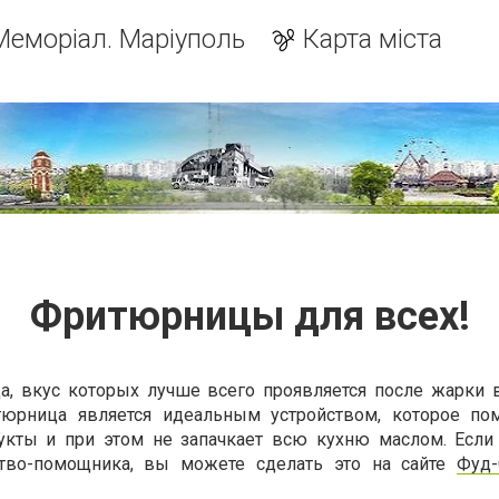
Меморіал. Маріуполь
Карта міста
Фритюрницы для всех!
а, вкус которых лучше всего проявляется после жарки
тюрница является идеальным устройством, которое п
дукты и при этом не запачкает всю кухню маслом. Если
ство-помощника, вы можете сделать это на сайте
Фуд-