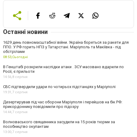
Останні новини
1629 день повномасштабної війни. Україна бореться за ракети для
ППО. У РФ горить НПЗ у Татарстані. Маріуполь та Макіївка - під
обстрілами
08:53,
Сьогодні
В Генштабі розкрили наслідки атаки . ЗСУ масовано вдарили по
Росії, є прильоти
14:56,
8 серпня
СБС підтвердили удари по чотирьох підстанціях у Маріуполі
19:31,
7 серпня
Дезертирував під час оборони Маріуполя і перейшов на бік РФ:
прикордоннику повідомили про підозру
14:44,
7 серпня
Волноваського священника засудили на 15 років тюрми за
пособництво окупантам
13:00,
7 серпня