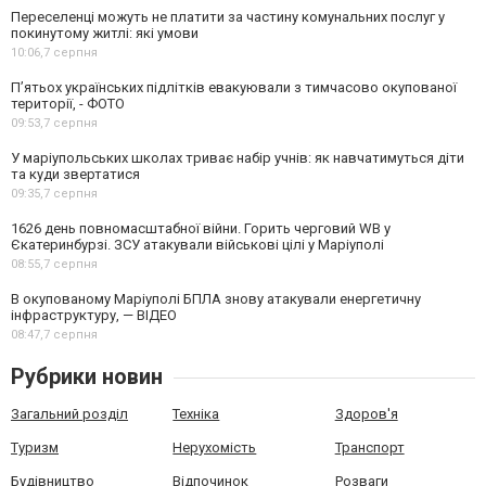
Переселенці можуть не платити за частину комунальних послуг у
покинутому житлі: які умови
10:06,
7 серпня
П’ятьох українських підлітків евакуювали з тимчасово окупованої
території, - ФОТО
09:53,
7 серпня
У маріупольських школах триває набір учнів: як навчатимуться діти
та куди звертатися
09:35,
7 серпня
1626 день повномасштабної війни. Горить черговий WB у
Єкатеринбурзі. ЗСУ атакували військові цілі у Маріуполі
08:55,
7 серпня
В окупованому Маріуполі БПЛА знову атакували енергетичну
інфраструктуру, — ВІДЕО
08:47,
7 серпня
Рубрики новин
Загальний розділ
Техніка
Здоров'я
Туризм
Нерухомість
Транспорт
Будівництво
Відпочинок
Розваги