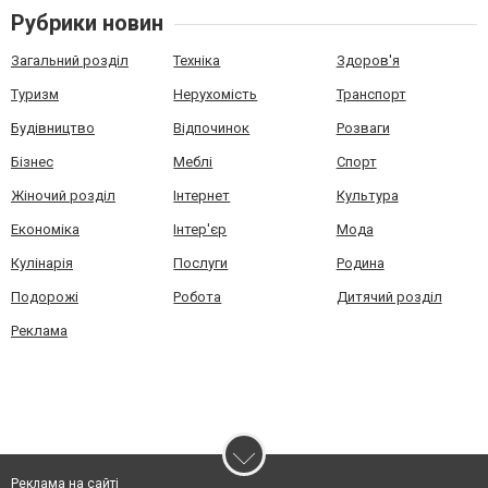
Рубрики новин
Загальний розділ
Техніка
Здоров'я
Туризм
Нерухомість
Транспорт
Будівництво
Відпочинок
Розваги
Бізнес
Меблі
Спорт
Жіночий розділ
Інтернет
Культура
Економіка
Інтер'єр
Мода
Кулінарія
Послуги
Родина
Подорожі
Робота
Дитячий розділ
Реклама
Реклама на сайті