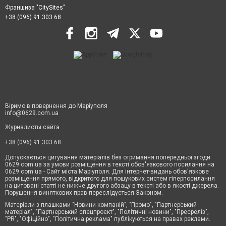
Франшиза "CitySites"
+38 (096) 91 303 68
Віримо в повернення до Маріуполя
info@0629.com.ua
Журналисты сайта
+38 (096) 91 303 68
Допускається цитування матеріалів без отримання попередньої згоди
0629.com.ua за умови розміщення в тексті обов'язкового посилання на
0629.com.ua - Сайт міста Маріуполя. Для інтернет-видань обов'язкове
розміщення прямого, відкритого для пошукових систем гіперпосилання
на цитовані статті не нижче другого абзацу в тексті або в якості джерела.
Порушення виняткових прав переслідується Законом.
Матеріали з плашками "Новини компаній", "Промо", "Партнерський
матеріал", "Партнерський спецпроєкт", "Політичні новини", "Пресреліз",
"PR", "Офіційно", "Політична реклама" публікуються на правах реклами.