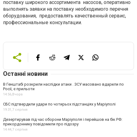
поставку широкого ассортимента насосов, оперативно
выполнять заявки на поставку необходимого перечня
оборудования, предоставлять качественный сервис,
профессиональные консультации.
Останні новини
В Генштабі розкрили наслідки атаки . ЗСУ масовано вдарили по
Росії, є прильоти
14:56,
Вчора
СБС підтвердили удари по чотирьох підстанціях у Маріуполі
19:31,
7 серпня
Дезертирував під час оборони Маріуполя і перейшов на бік РФ:
прикордоннику повідомили про підозру
14:44,
7 серпня