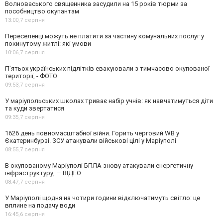
Волноваського священника засудили на 15 років тюрми за
пособництво окупантам
13:00,
7 серпня
Переселенці можуть не платити за частину комунальних послуг у
покинутому житлі: які умови
10:06,
7 серпня
П’ятьох українських підлітків евакуювали з тимчасово окупованої
території, - ФОТО
09:53,
7 серпня
У маріупольських школах триває набір учнів: як навчатимуться діти
та куди звертатися
09:35,
7 серпня
1626 день повномасштабної війни. Горить черговий WB у
Єкатеринбурзі. ЗСУ атакували військові цілі у Маріуполі
08:55,
7 серпня
В окупованому Маріуполі БПЛА знову атакували енергетичну
інфраструктуру, — ВІДЕО
08:47,
7 серпня
У Маріуполі щодня на чотири години відключатимуть світло: це
вплине на подачу води
16:45,
6 серпня