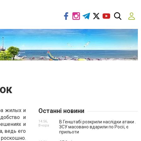
ок
Останні новини
ра жилых и
удобство и
14:56,
В Генштабі розкрили наслідки атаки .
решениях и
Вчора
ЗСУ масовано вдарили по Росії, є
, ведь его
прильоти
 роскошно.