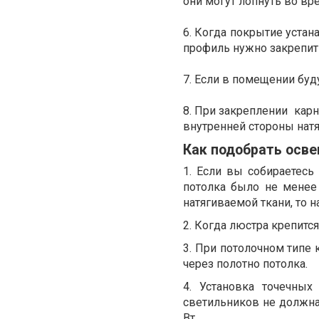
они могут лопнуть во в
6. Когда покрытие устан
профиль нужно закрепит
7. Если в помещении буду
8. При закреплении карн
внутренней стороны нат
Как подобрать осв
1. Если вы собираетесь
потолка было не менее 
натягиваемой ткани, то н
2. Когда люстра крепитс
3. При потолочном типе 
через полотно потолка.
4. Установка точечных
светильников не должна 
Вт.