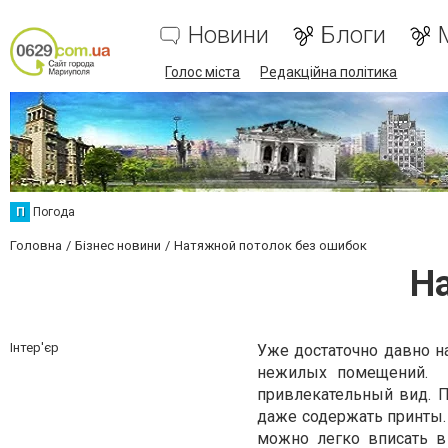
Новини
Блоги
Голос міста
Редакційна політика
П
Погода
Головна
Бізнес новини
Натяжной потолок без ошибок
Н
Інтер'єр
Уже достаточно давно 
нежилых помещений. Их
привлекательный вид. 
даже содержать принты.
можно легко вписать в