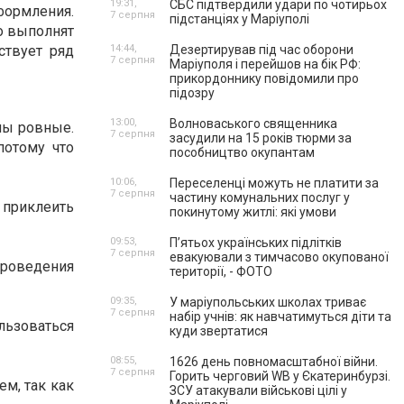
19:31,
СБС підтвердили удари по чотирьох
формления.
7 серпня
підстанціях у Маріуполі
о выполнят
ствует ряд
14:44,
Дезертирував під час оборони
7 серпня
Маріуполя і перейшов на бік РФ:
прикордоннику повідомили про
підозру
13:00,
Волноваського священника
ены ровные.
7 серпня
засудили на 15 років тюрми за
потому что
пособництво окупантам
10:06,
Переселенці можуть не платити за
7 серпня
частину комунальних послуг у
о приклеить
покинутому житлі: які умови
09:53,
П’ятьох українських підлітків
7 серпня
евакуювали з тимчасово окупованої
проведения
території, - ФОТО
09:35,
У маріупольських школах триває
7 серпня
набір учнів: як навчатимуться діти та
ьзоваться
куди звертатися
08:55,
1626 день повномасштабної війни.
7 серпня
Горить черговий WB у Єкатеринбурзі.
ем, так как
ЗСУ атакували військові цілі у