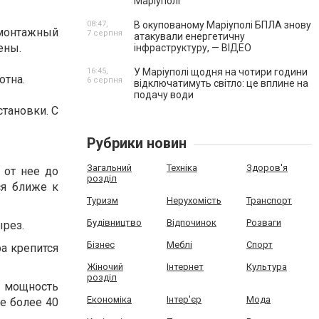
Маріуполі
08:47,
В окупованому Маріуполі БПЛА знову
 монтажный
7 серпня
атакували енергетичну
ены.
інфраструктуру, — ВІДЕО
16:45,
У Маріуполі щодня на чотири години
отна.
6 серпня
відключатимуть світло: це вплине на
подачу води
становки. С
Рубрики новин
Загальний
Техніка
Здоров'я
 от нее до
розділ
ся ближе к
Туризм
Нерухомість
Транспорт
Будівництво
Відпочинок
Розваги
ырез.
Бізнес
Меблі
Спорт
ра крепится
Жіночий
Інтернет
Культура
розділ
о мощность
Економіка
Інтер'єр
Мода
е более 40