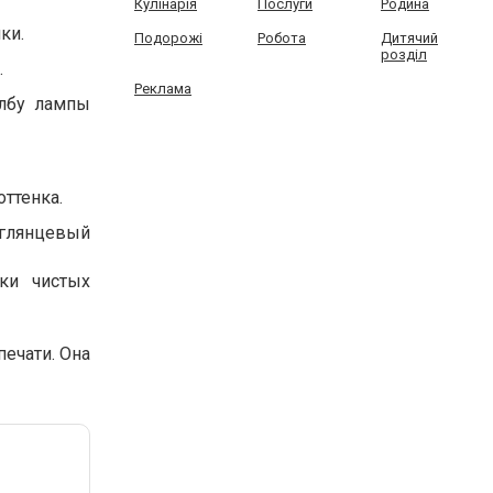
Кулінарія
Послуги
Родина
ки.
Подорожі
Робота
Дитячий
розділ
.
Реклама
олбу лампы
ттенка.
 глянцевый
ки чистых
ечати. Она