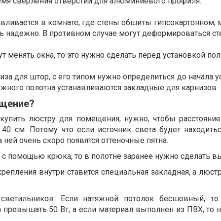
ремя сверления отверстий для алюминиевого профиля.
авливается в комнате, где стены обшиты гипсокартонном,
ь надежно. В противном случае могут деформироваться ст
т менять окна, то это нужно сделать перед установкой пол
иза для штор, с его типом нужно определиться до начала у
яжного полотна устанавливаются закладные для карнизов.
ещение?
 купить люстру для помещения, нужно, чтобы расстояние
40 см. Потому что если источник света будет находить
а ней очень скоро появятся оттеночные пятна.
я с помощью крюка, то в полотне заранее нужно сделать в
крепления внутри ставится специальная закладная, а люст
 светильников. Если натяжной потолок бесшовный, т
превышать 50 Вт, а если материал выполнен из ПВХ, то н