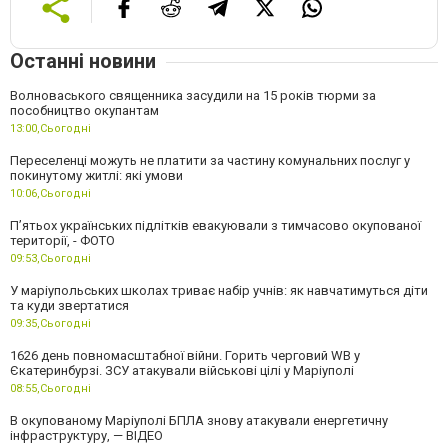
Останні новини
Волноваського священника засудили на 15 років тюрми за
пособництво окупантам
13:00,
Сьогодні
Переселенці можуть не платити за частину комунальних послуг у
покинутому житлі: які умови
10:06,
Сьогодні
П’ятьох українських підлітків евакуювали з тимчасово окупованої
території, - ФОТО
09:53,
Сьогодні
У маріупольських школах триває набір учнів: як навчатимуться діти
та куди звертатися
09:35,
Сьогодні
1626 день повномасштабної війни. Горить черговий WB у
Єкатеринбурзі. ЗСУ атакували військові цілі у Маріуполі
08:55,
Сьогодні
В окупованому Маріуполі БПЛА знову атакували енергетичну
інфраструктуру, — ВІДЕО