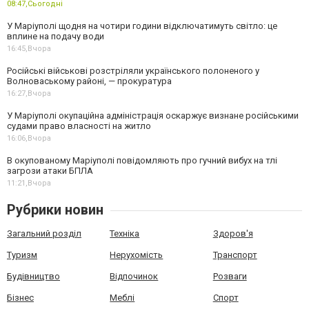
08:47,
Сьогодні
У Маріуполі щодня на чотири години відключатимуть світло: це
вплине на подачу води
16:45,
Вчора
Російські військові розстріляли українського полоненого у
Волноваському районі, — прокуратура
16:27,
Вчора
У Маріуполі окупаційна адміністрація оскаржує визнане російськими
судами право власності на житло
16:06,
Вчора
В окупованому Маріуполі повідомляють про гучний вибух на тлі
загрози атаки БПЛА
11:21,
Вчора
Рубрики новин
Загальний розділ
Техніка
Здоров'я
Туризм
Нерухомість
Транспорт
Будівництво
Відпочинок
Розваги
Бізнес
Меблі
Спорт