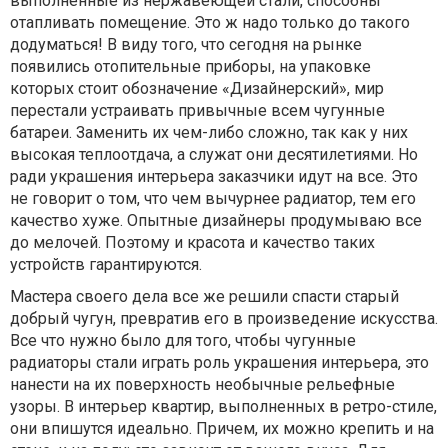
выполненные из нержавеющей стали, способны
отапливать помещение. Это ж надо только до такого
додуматься! В виду того, что сегодня на рынке
появились отопительные приборы, на упаковке
которых стоит обозначение «Дизайнерский», мир
перестали устраивать привычные всем чугунные
батареи. Заменить их чем-либо сложно, так как у них
высокая теплоотдача, а служат они десятилетиями. Но
ради украшения интерьера заказчики идут на все. Это
не говорит о том, что чем вычурнее радиатор, тем его
качество хуже. Опытные дизайнеры продумываю все
до мелочей. Поэтому и красота и качество таких
устройств гарантируются.
Мастера своего дела все же решили спасти старый
добрый чугун, превратив его в произведение искусства.
Все что нужно было для того, чтобы чугунные
радиаторы стали играть роль украшения интерьера, это
нанести на их поверхность необычные рельефные
узоры. В интерьер квартир, выполненных в ретро-стиле,
они впишутся идеально. Причем, их можно крепить и на