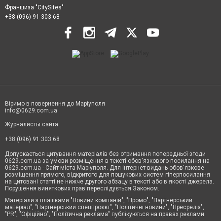
Франшиза "CitySites"
+38 (096) 91 303 68
Віримо в повернення до Маріуполя
info@0629.com.ua
Журналисты сайта
+38 (096) 91 303 68
Допускається цитування матеріалів без отримання попередньої згоди
0629.com.ua за умови розміщення в тексті обов'язкового посилання на
0629.com.ua - Сайт міста Маріуполя. Для інтернет-видань обов'язкове
розміщення прямого, відкритого для пошукових систем гіперпосилання
на цитовані статті не нижче другого абзацу в тексті або в якості джерела.
Порушення виняткових прав переслідується Законом.
Матеріали з плашками "Новини компаній", "Промо", "Партнерський
матеріал", "Партнерський спецпроєкт", "Політичні новини", "Пресреліз",
"PR", "Офіційно", "Політична реклама" публікуються на правах реклами.