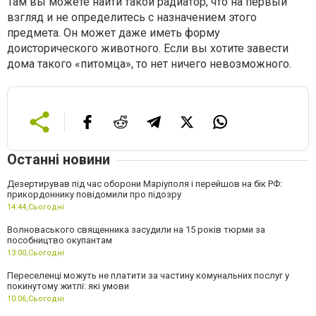
Там вы можете найти такой радиатор, что на первый
взгляд и не определитесь с назначением этого
предмета. Он может даже иметь форму
доисторического животного. Если вы хотите завести
дома такого «питомца», то нет ничего невозможного.
Останні новини
Дезертирував під час оборони Маріуполя і перейшов на бік РФ:
прикордоннику повідомили про підозру
14:44,
Сьогодні
Волноваського священника засудили на 15 років тюрми за
пособництво окупантам
13:00,
Сьогодні
Переселенці можуть не платити за частину комунальних послуг у
покинутому житлі: які умови
10:06,
Сьогодні