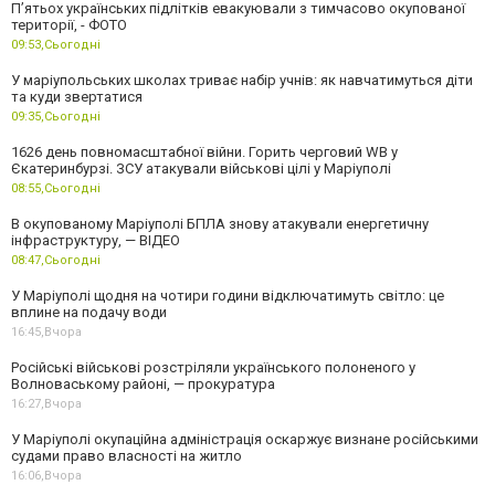
П’ятьох українських підлітків евакуювали з тимчасово окупованої
території, - ФОТО
09:53,
Сьогодні
У маріупольських школах триває набір учнів: як навчатимуться діти
та куди звертатися
09:35,
Сьогодні
1626 день повномасштабної війни. Горить черговий WB у
Єкатеринбурзі. ЗСУ атакували військові цілі у Маріуполі
08:55,
Сьогодні
В окупованому Маріуполі БПЛА знову атакували енергетичну
інфраструктуру, — ВІДЕО
08:47,
Сьогодні
У Маріуполі щодня на чотири години відключатимуть світло: це
вплине на подачу води
16:45,
Вчора
Російські військові розстріляли українського полоненого у
Волноваському районі, — прокуратура
16:27,
Вчора
У Маріуполі окупаційна адміністрація оскаржує визнане російськими
судами право власності на житло
16:06,
Вчора