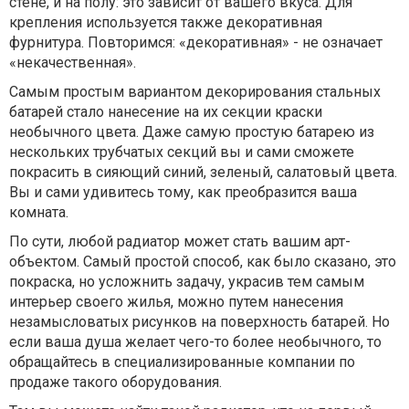
стене, и на полу: это зависит от вашего вкуса. Для
крепления используется также декоративная
фурнитура. Повторимся: «декоративная» - не означает
«некачественная».
Самым простым вариантом декорирования стальных
батарей стало нанесение на их секции краски
необычного цвета. Даже самую простую батарею из
нескольких трубчатых секций вы и сами сможете
покрасить в сияющий синий, зеленый, салатовый цвета.
Вы и сами удивитесь тому, как преобразится ваша
комната.
По сути, любой радиатор может стать вашим арт-
объектом. Самый простой способ, как было сказано, это
покраска, но усложнить задачу, украсив тем самым
интерьер своего жилья, можно путем нанесения
незамысловатых рисунков на поверхность батарей. Но
если ваша душа желает чего-то более необычного, то
обращайтесь в специализированные компании по
продаже такого оборудования.