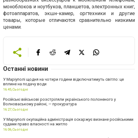
моноблоков и ноутбуков, планшетов, электронных книг,
фотоаппаратов, экшн-камер, оргтехники и другие
товары, которые отличаются сравнительно низкими
ценами.
Останні новини
У Маріуполі щодня на чотири години відключатимуть світло: це
вплине на подачу води
16:45,
Сьогодні
Російські військові розстріляли українського полоненого у
Волноваському районі, — прокуратура
16:27,
Сьогодні
У Маріуполі окупаційна адміністрація оскаржує визнане російськими
судами право власності на житло
16:06,
Сьогодні