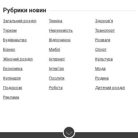
Рубрики новин
Загальний розділ
Техніка
Здоров'я
Туризм
Нерухомість
Транспорт
Будівництво
Відпочинок
Розваги
Бізнес
Меблі
Спорт
Жіночий розділ
Інтернет
Культура
Економіка
Інтер'єр
Мода
Кулінарія
Послуги
Родина
Подорожі
Робота
Дитячий розділ
Реклама