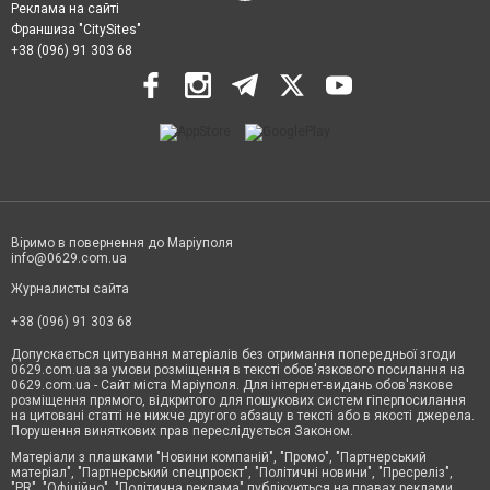
Реклама на сайті
Франшиза "CitySites"
+38 (096) 91 303 68
Віримо в повернення до Маріуполя
info@0629.com.ua
Журналисты сайта
+38 (096) 91 303 68
Допускається цитування матеріалів без отримання попередньої згоди
0629.com.ua за умови розміщення в тексті обов'язкового посилання на
0629.com.ua - Сайт міста Маріуполя. Для інтернет-видань обов'язкове
розміщення прямого, відкритого для пошукових систем гіперпосилання
на цитовані статті не нижче другого абзацу в тексті або в якості джерела.
Порушення виняткових прав переслідується Законом.
Матеріали з плашками "Новини компаній", "Промо", "Партнерський
матеріал", "Партнерський спецпроєкт", "Політичні новини", "Пресреліз",
"PR", "Офіційно", "Політична реклама" публікуються на правах реклами.