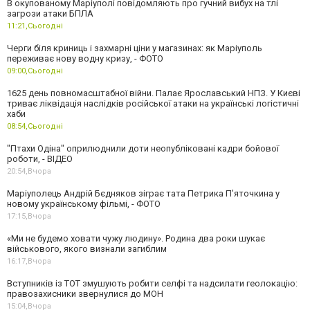
В окупованому Маріуполі повідомляють про гучний вибух на тлі
загрози атаки БПЛА
11:21,
Сьогодні
Черги біля криниць і захмарні ціни у магазинах: як Маріуполь
переживає нову водну кризу, - ФОТО
09:00,
Сьогодні
1625 день повномасштабної війни. Палає Ярославський НПЗ. У Києві
триває ліквідація наслідків російської атаки на українські логістичні
хаби
08:54,
Сьогодні
"Птахи Одіна" оприлюднили доти неопубліковані кадри бойової
роботи, - ВІДЕО
20:54,
Вчора
Маріуполець Андрій Бєдняков зіграє тата Петрика П’яточкина у
новому українському фільмі, - ФОТО
17:15,
Вчора
«Ми не будемо ховати чужу людину». Родина два роки шукає
військового, якого визнали загиблим
16:17,
Вчора
Вступників із ТОТ змушують робити селфі та надсилати геолокацію:
правозахисники звернулися до МОН
15:04,
Вчора