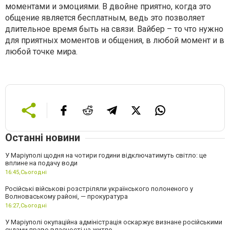
моментами и эмоциями. В двойне приятно, когда это
общение является бесплатным, ведь это позволяет
длительное время быть на связи. Вайбер – то что нужно
для приятных моментов и общения, в любой момент и в
любой точке мира.
Останні новини
У Маріуполі щодня на чотири години відключатимуть світло: це
вплине на подачу води
16:45,
Сьогодні
Російські військові розстріляли українського полоненого у
Волноваському районі, — прокуратура
16:27,
Сьогодні
У Маріуполі окупаційна адміністрація оскаржує визнане російськими
судами право власності на житло