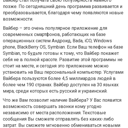
Вайбер стал получать свою популярность намного
позже. По сегодняшний день программа развивается и
преобразовывается, благодаря чему появляются новые
возможности.
Вайбер – это очень популярное приложение для
современных смартфонов, работающих на базе
операционных систем Андроид, Bada, iCO, Windows
phone, BlackBerry OS, Symbian. Если Ваш телефон на базе
Symbian, то будьте готовы к тому, что Вайбер покажет
себя не в полной красоте. Развитие этой программы не
стоит на месте, и сегодня это приложение можно
установить на Ваш персональный компьютер. Услугами
Вайбера пользуются более 4,5 миллиардов людей в
более чем 190 странах. Вайбер доступен на 30 языках
мира, среди которых есть русский и украинский.
Что же Вам позволит наличие Вайбера? У Вас появится
возможность совершать звонки кому угодно
независимо от места расположения. Текстовые
сообщения Вы сможете отправлять без каких-либо
затрат. Вы сможете мгновенно обмениваться новыми