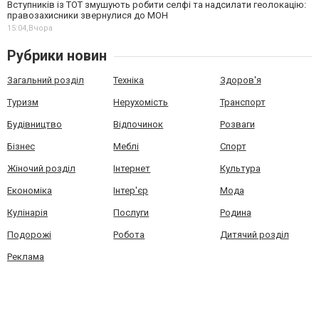
Вступників із ТОТ змушують робити селфі та надсилати геолокацію:
правозахисники звернулися до МОН
15:04,
Вчора
Рубрики новин
Загальний розділ
Техніка
Здоров'я
Туризм
Нерухомість
Транспорт
Будівництво
Відпочинок
Розваги
Бізнес
Меблі
Спорт
Жіночий розділ
Інтернет
Культура
Економіка
Інтер'єр
Мода
Кулінарія
Послуги
Родина
Подорожі
Робота
Дитячий розділ
Реклама