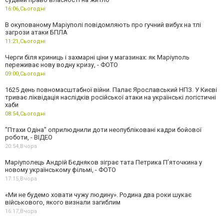
16:06,
Сьогодні
В окупованому Маріуполі повідомляють про гучний вибух на тлі
загрози атаки БПЛА
11:21,
Сьогодні
Черги біля криниць і захмарні ціни у магазинах: як Маріуполь
переживає нову водну кризу, - ФОТО
09:00,
Сьогодні
1625 день повномасштабної війни. Палає Ярославський НПЗ. У Києві
триває ліквідація наслідків російської атаки на українські логістичні
хаби
08:54,
Сьогодні
"Птахи Одіна" оприлюднили доти неопубліковані кадри бойової
роботи, - ВІДЕО
20:54,
Вчора
Маріуполець Андрій Бєдняков зіграє тата Петрика П’яточкина у
новому українському фільмі, - ФОТО
17:15,
Вчора
«Ми не будемо ховати чужу людину». Родина два роки шукає
військового, якого визнали загиблим
16:17,
Вчора