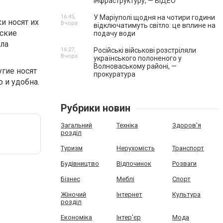
інфраструктуру, — ВІДЕО
16:45,
У Маріуполі щодня на чотири години
и носят их
Вчора
відключатимуть світло: це вплине на
ские
подачу води
ыла
16:27,
Російські військові розстріляли
Вчора
українського полоненого у
Волноваському районі, —
угие носят
прокуратура
 и удобна.
Рубрики новин
Загальний
Техніка
Здоров'я
розділ
Туризм
Нерухомість
Транспорт
Будівництво
Відпочинок
Розваги
Бізнес
Меблі
Спорт
Жіночий
Інтернет
Культура
розділ
Економіка
Інтер'єр
Мода