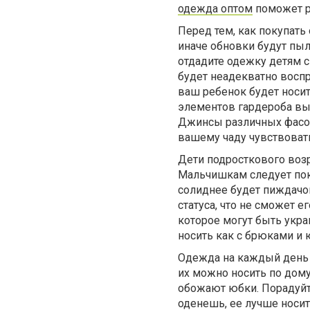
одежда оптом
поможет р
Перед тем, как покупать
иначе обновки будут пыли
отдадите одежку детям с
будет неадекватно воспр
ваш ребенок будет носит
элементов гардероба вы 
Джинсы различных фасон
вашему чаду чувствовать
Дети подросткового возр
Мальчишкам следует пок
солиднее будет пиждачо
статуса, что не сможет 
которое могут быть укр
носить как с брюками и 
Одежда на каждый день 
их можно носить по дому,
обожают юбки. Порадуйт
оденешь, ее лучше носит