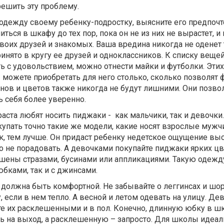
ешить эту проблему.
 одежду своему ребенку-подростку, выясните его предпочт
ться в шкафу до тех пор, пока он не из них не вырастет, и
воих друзей и знакомых. Ваша вредина никогда не оденет т
инято в кругу ее друзей и одноклассников. К списку веще
ь с удовольствием, можно отнести майки и футболки. Этих
можете приобретать для него столько, сколько позволят 
ов и цветов также никогда не будут лишними. Они позво
 себя более уверенно.
аста любят носить пиджаки - как мальчики, так и девочки.
упать точно такие же модели, какие носят взрослые мужч
к, тем лучше. Он придаст ребенку недетское ощущение вы
его не порадовать. А девочками покупайте пиджаки ярких цв
ашены стразами, бусинами или аппликациями. Такую одеж
юбками, так и с джинсами.
должна быть комфортной. Не забывайте о леггинсах и шор
 если в нем тепло. А весной и летом одевать на улицу. Де
е их расклешенными и в пол. Конечно, длинную юбку в ш
ь на выход, а расклешенную – запросто. Для школы идеа