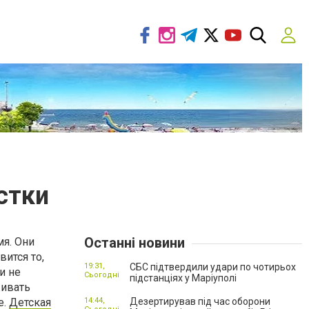
стки
Останні новини
мя. Они
вится то,
19:31,
СБС підтвердили удари по чотирьох
и не
Сьогодні
підстанціях у Маріуполі
живать
е.
Детская
14:44,
Дезертирував під час оборони