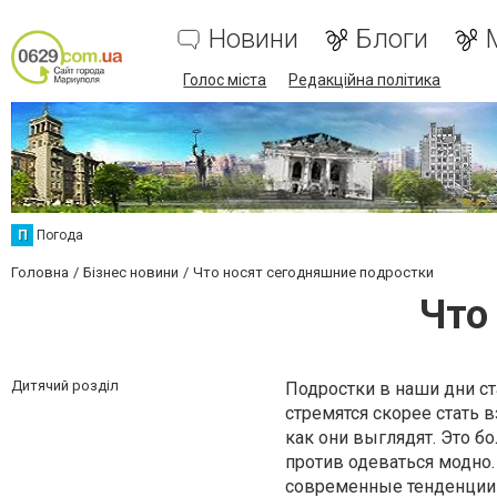
Новини
Блоги
Голос міста
Редакційна політика
П
Погода
Головна
Бізнес новини
Что носят сегодняшние подростки
Что
Дитячий розділ
Подростки в наши дни ст
стремятся скорее стать 
как они выглядят. Это б
против одеваться модно.
современные тенденции 