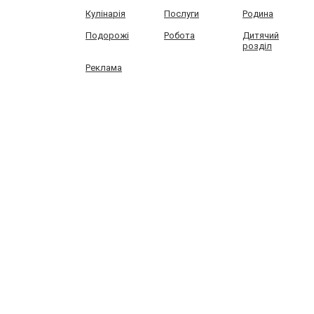
Кулінарія
Послуги
Родина
Подорожі
Робота
Дитячий
розділ
Реклама