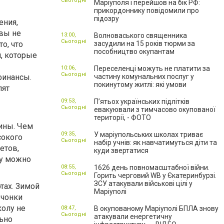
Сьогодні
Маріуполя і перейшов на бік РФ:
прикордоннику повідомили про
підозру
ения,
 вы не
13:00,
Волноваського священника
Сьогодні
о, что
засудили на 15 років тюрми за
пособництво окупантам
й, которые
10:06,
Переселенці можуть не платити за
Сьогодні
финансы.
частину комунальних послуг у
покинутому житлі: які умови
лят
09:53,
П’ятьох українських підлітків
Сьогодні
евакуювали з тимчасово окупованої
території, - ФОТО
ины. Чем
09:35,
У маріупольських школах триває
сокого
Сьогодні
набір учнів: як навчатимуться діти та
етов,
куди звертатися
ду можно
08:55,
1626 день повномасштабної війни.
Сьогодні
Горить черговий WB у Єкатеринбурзі.
ЗСУ атакували військові цілі у
тах. Зимой
Маріуполі
вчонки
колу не
08:47,
В окупованому Маріуполі БПЛА знову
Сьогодні
атакували енергетичну
льно