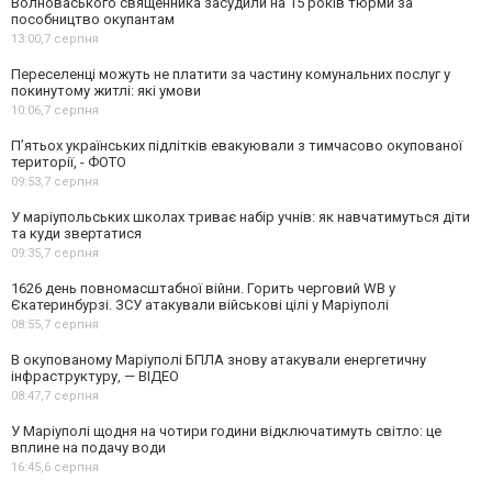
Волноваського священника засудили на 15 років тюрми за
пособництво окупантам
13:00,
7 серпня
Переселенці можуть не платити за частину комунальних послуг у
покинутому житлі: які умови
10:06,
7 серпня
П’ятьох українських підлітків евакуювали з тимчасово окупованої
території, - ФОТО
09:53,
7 серпня
У маріупольських школах триває набір учнів: як навчатимуться діти
та куди звертатися
09:35,
7 серпня
1626 день повномасштабної війни. Горить черговий WB у
Єкатеринбурзі. ЗСУ атакували військові цілі у Маріуполі
08:55,
7 серпня
В окупованому Маріуполі БПЛА знову атакували енергетичну
інфраструктуру, — ВІДЕО
08:47,
7 серпня
У Маріуполі щодня на чотири години відключатимуть світло: це
вплине на подачу води
16:45,
6 серпня