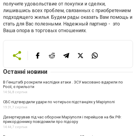
получите удовольствие от покупки и сделки,
лишившись всех проблем, связанных с приобретением
подходящего жилья. Будем рады оказать Вам помощь и
стать для Вас полезными. Надежный партнер - это
Ваша опора в торговых отношениях.
Останні новини
В Генштабі розкрили наслідки атаки . ЗСУ масовано вдарили по
Росії, є прильоти
14:56,
8 серпня
СБС підтвердили удари по чотирьох підстанціях у Маріуполі
19:31,
7 серпня
Дезертирував під час оборони Маріуполя і перейшов на бік РФ:
прикордоннику повідомили про підозру
14:44,
7 серпня