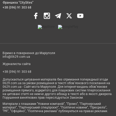
Франшиза "CitySites"
+38 (096) 91 303 68
Віримо в повернення до Маріуполя
info@0629.com.ua
Журналисты сайта
+38 (096) 91 303 68
Допускається цитування матеріалів без отримання попередньої згоди
0629.com.ua за умови розміщення в тексті обов'язкового посилання на
0629.com.ua - Сайт міста Маріуполя. Для інтернет-видань обов'язкове
розміщення прямого, відкритого для пошукових систем гіперпосилання
на цитовані статті не нижче другого абзацу в тексті або в якості джерела.
Порушення виняткових прав переслідується Законом.
Матеріали з плашками "Новини компаній", "Промо", "Партнерський
матеріал", "Партнерський спецпроєкт", "Політичні новини", "Пресреліз",
"PR", "Офіційно", "Політична реклама" публікуються на правах реклами.