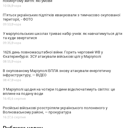
покинутому житлі: які умови
10:06,
Вчора
П’ятьох українських підлітків евакуювали з тимчасово окупованої
території, - ФОТО
09:53,
Вчора
У маріупольських школах триває набір учнів: як навчатимуться діти
та куди звертатися
09:35,
Вчора
1626 день повномасштабної війни. Горить черговий WB у
Єкатеринбурзі. ЗСУ атакували військові цілі у Маріуполі
08:55,
Вчора
В окупованому Маріуполі БПЛА знову атакували енергетичну
інфраструктуру, — ВІДЕО
08:47,
Вчора
У Маріуполі щодня на чотири години відключатимуть світло: це
вплине на подачу води
16:45,
6 серпня
Російські військові розстріляли українського полоненого у
Волноваському районі, — прокуратура
16:27,
6 серпня