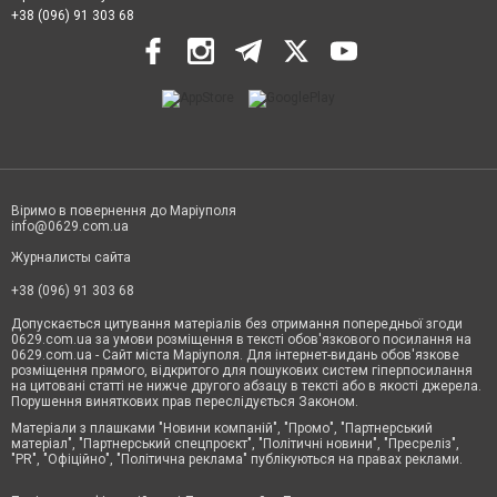
+38 (096) 91 303 68
Віримо в повернення до Маріуполя
info@0629.com.ua
Журналисты сайта
+38 (096) 91 303 68
Допускається цитування матеріалів без отримання попередньої згоди
0629.com.ua за умови розміщення в тексті обов'язкового посилання на
0629.com.ua - Сайт міста Маріуполя. Для інтернет-видань обов'язкове
розміщення прямого, відкритого для пошукових систем гіперпосилання
на цитовані статті не нижче другого абзацу в тексті або в якості джерела.
Порушення виняткових прав переслідується Законом.
Матеріали з плашками "Новини компаній", "Промо", "Партнерський
матеріал", "Партнерський спецпроєкт", "Політичні новини", "Пресреліз",
"PR", "Офіційно", "Політична реклама" публікуються на правах реклами.