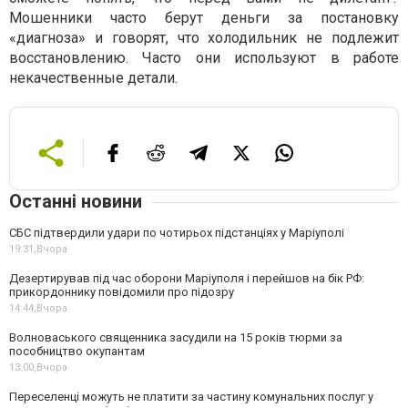
Мошенники часто берут деньги за постановку
«диагноза» и говорят, что холодильник не подлежит
восстановлению. Часто они используют в работе
некачественные детали.
Останні новини
СБС підтвердили удари по чотирьох підстанціях у Маріуполі
19:31,
Вчора
Дезертирував під час оборони Маріуполя і перейшов на бік РФ:
прикордоннику повідомили про підозру
14:44,
Вчора
Волноваського священника засудили на 15 років тюрми за
пособництво окупантам
13:00,
Вчора
Переселенці можуть не платити за частину комунальних послуг у