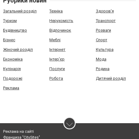
Рубрики новин
Загальний розділ
Техніка
Здоров'я
Туризм
Нерухомість
Транспорт
Будівництво
Відпочинок
Розваги
Бізнес
Меблі
Спорт
Жіночий розділ
Інтернет
Культура
Економіка
Інтер'єр
Мода
Кулінарія
Послуги
Родина
Подорожі
Робота
Дитячий розділ
Реклама
Реклама на сайті
Франшиза "CitySites"