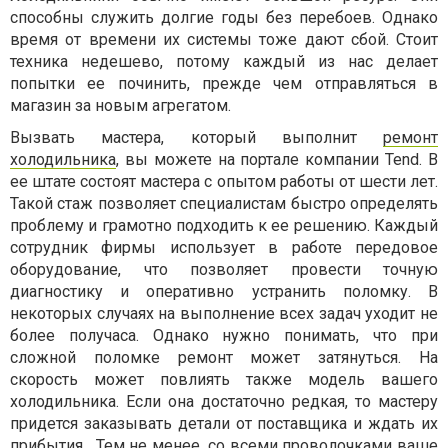
способны служить долгие годы без перебоев. Однако
время от времени их системы тоже дают сбой. Стоит
техника недешево, потому каждый из нас делает
попытки ее починить, прежде чем отправляться в
магазин за новым агрегатом.
Вызвать мастера, который выполнит
ремонт
холодильника
, вы можете на портале компании Tend. В
ее штате состоят мастера с опытом работы от шести лет.
Такой стаж позволяет специалистам быстро определять
проблему и грамотно подходить к ее решению. Каждый
сотрудник фирмы использует в работе передовое
оборудование, что позволяет провести точную
диагностику и оперативно устранить поломку. В
некоторых случаях на выполнение всех задач уходит не
более получаса. Однако нужно понимать, что при
сложной поломке ремонт может затянуться. На
скорость может повлиять также модель вашего
холодильника. Если она достаточно редкая, то мастеру
придется заказывать детали от поставщика и ждать их
прибытия. Тем не менее, со всеми проволочками ваше