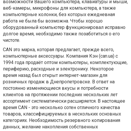
возможности Вашего компьютера, клавиатуры и мыши,
веб-камеры, микрофоны для компьютера, а также
компьютерные колонки, без которых ежедневная
работа не была бы возможна. Чтобы хорошо
оборудованный компьютер функционировал исправно
долгое время, необходимо также позаботиться о его
чистоте.
CAN это марка, которая предлагает, прежде всего,
компьютерные аксессуары. Компания Кэн (can.ua) с
1994 года продаёт оптом компьютеры, комплектующие,
периферию, расходные и электронику. Некоторое
время назад был открыт интернет-магазин для
розничных продаж в Днепропетровске. В ответ на
постоянно изменяющиеся вкусы и потребности
клиентов на протяжении последних нескольких лет
ассортимент систематически расширяется. В настоящее
время CAN - это несколько сотен отличного качества
товаров, классифицируемых в нескольких основных
категориях. Необходимость резервного копирования
данных, желание накопления собственных