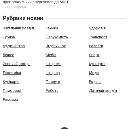
правозахисники звернулися до МОН
15:04,
5 серпня
Рубрики новин
Загальний розділ
Техніка
Здоров'я
Туризм
Нерухомість
Транспорт
Будівництво
Відпочинок
Розваги
Бізнес
Меблі
Спорт
Жіночий розділ
Інтернет
Культура
Економіка
Інтер'єр
Мода
Кулінарія
Послуги
Родина
Подорожі
Робота
Дитячий розділ
Реклама