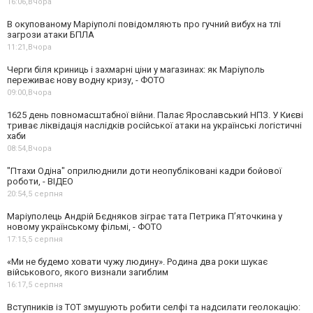
16:06,
Вчора
В окупованому Маріуполі повідомляють про гучний вибух на тлі
загрози атаки БПЛА
11:21,
Вчора
Черги біля криниць і захмарні ціни у магазинах: як Маріуполь
переживає нову водну кризу, - ФОТО
09:00,
Вчора
1625 день повномасштабної війни. Палає Ярославський НПЗ. У Києві
триває ліквідація наслідків російської атаки на українські логістичні
хаби
08:54,
Вчора
"Птахи Одіна" оприлюднили доти неопубліковані кадри бойової
роботи, - ВІДЕО
20:54,
5 серпня
Маріуполець Андрій Бєдняков зіграє тата Петрика П’яточкина у
новому українському фільмі, - ФОТО
17:15,
5 серпня
«Ми не будемо ховати чужу людину». Родина два роки шукає
військового, якого визнали загиблим
16:17,
5 серпня
Вступників із ТОТ змушують робити селфі та надсилати геолокацію: