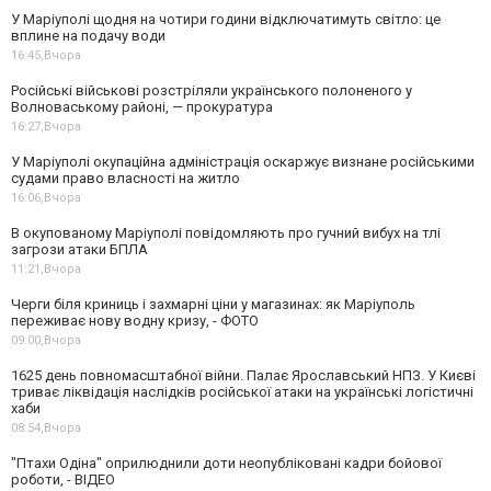
У Маріуполі щодня на чотири години відключатимуть світло: це
вплине на подачу води
16:45,
Вчора
Російські військові розстріляли українського полоненого у
Волноваському районі, — прокуратура
16:27,
Вчора
У Маріуполі окупаційна адміністрація оскаржує визнане російськими
судами право власності на житло
16:06,
Вчора
В окупованому Маріуполі повідомляють про гучний вибух на тлі
загрози атаки БПЛА
11:21,
Вчора
Черги біля криниць і захмарні ціни у магазинах: як Маріуполь
переживає нову водну кризу, - ФОТО
09:00,
Вчора
1625 день повномасштабної війни. Палає Ярославський НПЗ. У Києві
триває ліквідація наслідків російської атаки на українські логістичні
хаби
08:54,
Вчора
"Птахи Одіна" оприлюднили доти неопубліковані кадри бойової
роботи, - ВІДЕО