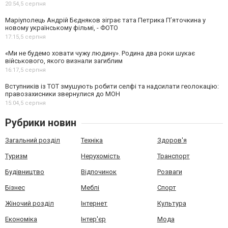
20:54,
5 серпня
Маріуполець Андрій Бєдняков зіграє тата Петрика П’яточкина у
новому українському фільмі, - ФОТО
17:15,
5 серпня
«Ми не будемо ховати чужу людину». Родина два роки шукає
військового, якого визнали загиблим
16:17,
5 серпня
Вступників із ТОТ змушують робити селфі та надсилати геолокацію:
правозахисники звернулися до МОН
15:04,
5 серпня
Рубрики новин
Загальний розділ
Техніка
Здоров'я
Туризм
Нерухомість
Транспорт
Будівництво
Відпочинок
Розваги
Бізнес
Меблі
Спорт
Жіночий розділ
Інтернет
Культура
Економіка
Інтер'єр
Мода