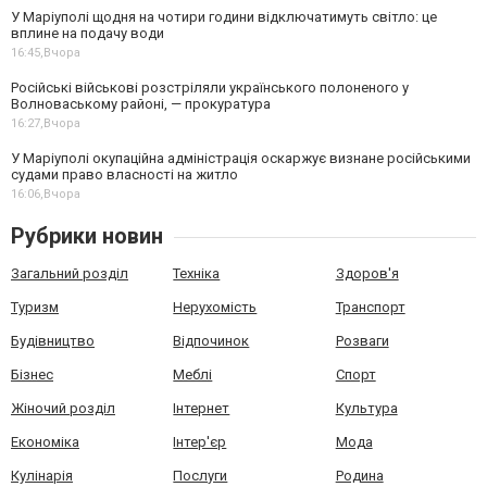
У Маріуполі щодня на чотири години відключатимуть світло: це
вплине на подачу води
16:45,
Вчора
Російські військові розстріляли українського полоненого у
Волноваському районі, — прокуратура
16:27,
Вчора
У Маріуполі окупаційна адміністрація оскаржує визнане російськими
судами право власності на житло
16:06,
Вчора
Рубрики новин
Загальний розділ
Техніка
Здоров'я
Туризм
Нерухомість
Транспорт
Будівництво
Відпочинок
Розваги
Бізнес
Меблі
Спорт
Жіночий розділ
Інтернет
Культура
Економіка
Інтер'єр
Мода
Кулінарія
Послуги
Родина