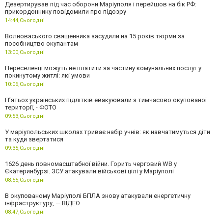
Дезертирував під час оборони Маріуполя і перейшов на бік РФ:
прикордоннику повідомили про підозру
14:44,
Сьогодні
Волноваського священника засудили на 15 років тюрми за
пособництво окупантам
13:00,
Сьогодні
Переселенці можуть не платити за частину комунальних послуг у
покинутому житлі: які умови
10:06,
Сьогодні
П’ятьох українських підлітків евакуювали з тимчасово окупованої
території, - ФОТО
09:53,
Сьогодні
У маріупольських школах триває набір учнів: як навчатимуться діти
та куди звертатися
09:35,
Сьогодні
1626 день повномасштабної війни. Горить черговий WB у
Єкатеринбурзі. ЗСУ атакували військові цілі у Маріуполі
08:55,
Сьогодні
В окупованому Маріуполі БПЛА знову атакували енергетичну
інфраструктуру, — ВІДЕО
08:47,
Сьогодні