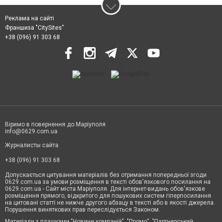
Реклама на сайті
Франшиза "CitySites"
+38 (096) 91 303 68
Віримо в повернення до Маріуполя
info@0629.com.ua
Журналисты сайта
+38 (096) 91 303 68
Допускається цитування матеріалів без отримання попередньої згоди
0629.com.ua за умови розміщення в тексті обов'язкового посилання на
0629.com.ua - Сайт міста Маріуполя. Для інтернет-видань обов'язкове
розміщення прямого, відкритого для пошукових систем гіперпосилання
на цитовані статті не нижче другого абзацу в тексті або в якості джерела.
Порушення виняткових прав переслідується Законом.
Матеріали з плашками "Новини компаній", "Промо", "Партнерський