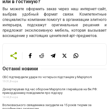
или в гостиную?
Вы можете оформить заказ через наш интернет-сайт,
выбрав удобный формат связи. Компетентные
специалисты компании помогут в организации элитного
интерьера, подскажут оригинальные решения и
предложат эксклюзивную мебель, которая вызывает
восхищение у настоящих ценителей арт-предметов.
Останні новини
СБС підтвердили удари по чотирьох підстанціях у Маріуполі
19:31,
Вчора
Дезертирував під час оборони Маріуполя і перейшов на бік РФ:
прикордоннику повідомили про підозру
14:44,
Вчора
Волноваського священника засудили на 15 років тюрми за
пособництво окупантам