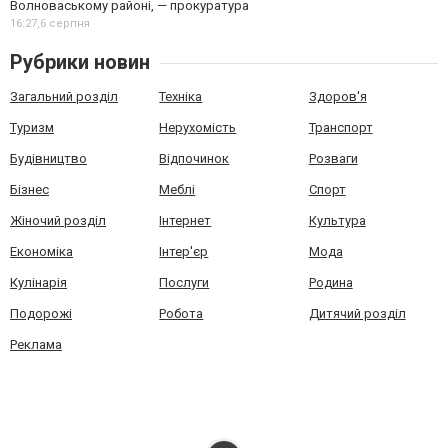
Волноваському районі, — прокуратура
16:27,
6 серпня
Рубрики новин
Загальний розділ
Техніка
Здоров'я
Туризм
Нерухомість
Транспорт
Будівництво
Відпочинок
Розваги
Бізнес
Меблі
Спорт
Жіночий розділ
Інтернет
Культура
Економіка
Інтер'єр
Мода
Кулінарія
Послуги
Родина
Подорожі
Робота
Дитячий розділ
Реклама