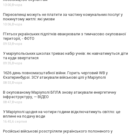
13:00,
Вчора
Переселенці можуть не платити за частину комунальних послуг у
покинутому житлі: які умови
10:06,
Вчора
П’ятьох українських підлітків евакуювали з тимчасово окупованої
території, - ФОТО
09:53,
Вчора
У маріупольських школах триває набір учнів: як навчатимуться діти
та куди звертатися
09:35,
Вчора
1626 день повномасштабної війни. Горить черговий WB у
Єкатеринбурзі. ЗСУ атакували військові цілі у Маріуполі
08:55,
Вчора
В окупованому Маріуполі БПЛА знову атакували енергетичну
інфраструктуру, — ВІДЕО
08:47,
Вчора
У Маріуполі щодня на чотири години відключатимуть світло: це
вплине на подачу води
16:45,
6 серпня
Російські військові розстріляли українського полоненого у