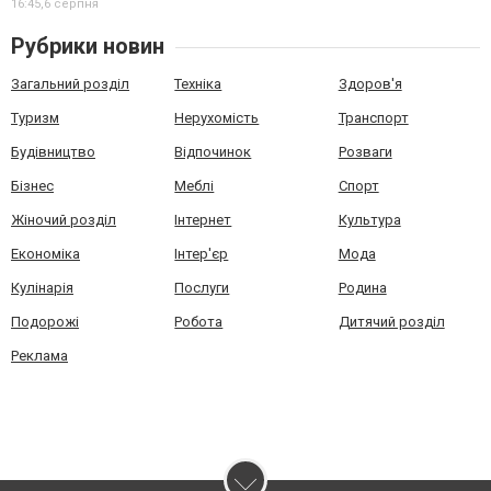
16:45,
6 серпня
Рубрики новин
Загальний розділ
Техніка
Здоров'я
Туризм
Нерухомість
Транспорт
Будівництво
Відпочинок
Розваги
Бізнес
Меблі
Спорт
Жіночий розділ
Інтернет
Культура
Економіка
Інтер'єр
Мода
Кулінарія
Послуги
Родина
Подорожі
Робота
Дитячий розділ
Реклама