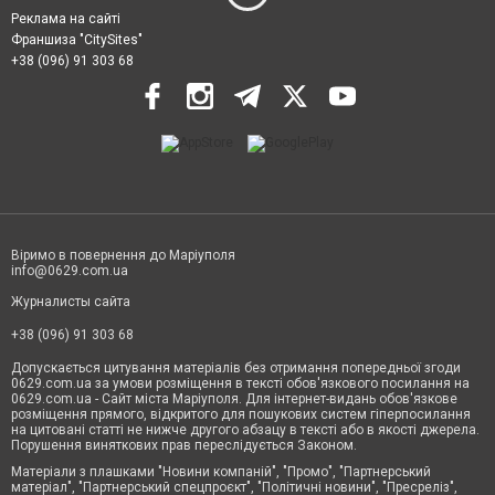
Реклама на сайті
Франшиза "CitySites"
+38 (096) 91 303 68
Віримо в повернення до Маріуполя
info@0629.com.ua
Журналисты сайта
+38 (096) 91 303 68
Допускається цитування матеріалів без отримання попередньої згоди
0629.com.ua за умови розміщення в тексті обов'язкового посилання на
0629.com.ua - Сайт міста Маріуполя. Для інтернет-видань обов'язкове
розміщення прямого, відкритого для пошукових систем гіперпосилання
на цитовані статті не нижче другого абзацу в тексті або в якості джерела.
Порушення виняткових прав переслідується Законом.
Матеріали з плашками "Новини компаній", "Промо", "Партнерський
матеріал", "Партнерський спецпроєкт", "Політичні новини", "Пресреліз",