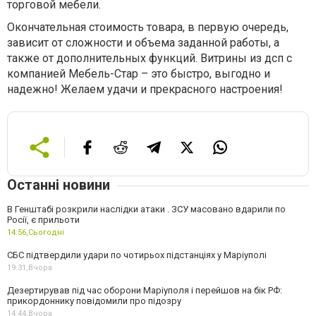
торговой мебели.
Окончательная стоимость товара, в первую очередь,
зависит от сложности и объема заданной работы, а
также от дополнительных функций. Витрины из дсп с
компанией Мебель-Стар – это быстро, выгодно и
надежно! Желаем удачи и прекрасного настроения!
Останні новини
В Генштабі розкрили наслідки атаки . ЗСУ масовано вдарили по
Росії, є прильоти
14:56,
Сьогодні
СБС підтвердили удари по чотирьох підстанціях у Маріуполі
19:31,
Вчора
Дезертирував під час оборони Маріуполя і перейшов на бік РФ:
прикордоннику повідомили про підозру
14:44,
Вчора