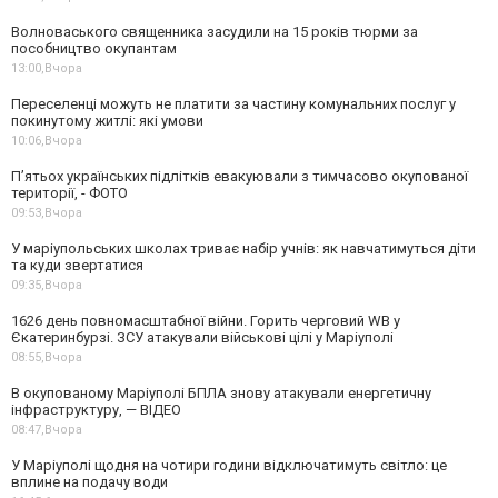
Волноваського священника засудили на 15 років тюрми за
пособництво окупантам
13:00,
Вчора
Переселенці можуть не платити за частину комунальних послуг у
покинутому житлі: які умови
10:06,
Вчора
П’ятьох українських підлітків евакуювали з тимчасово окупованої
території, - ФОТО
09:53,
Вчора
У маріупольських школах триває набір учнів: як навчатимуться діти
та куди звертатися
09:35,
Вчора
1626 день повномасштабної війни. Горить черговий WB у
Єкатеринбурзі. ЗСУ атакували військові цілі у Маріуполі
08:55,
Вчора
В окупованому Маріуполі БПЛА знову атакували енергетичну
інфраструктуру, — ВІДЕО
08:47,
Вчора
У Маріуполі щодня на чотири години відключатимуть світло: це
вплине на подачу води