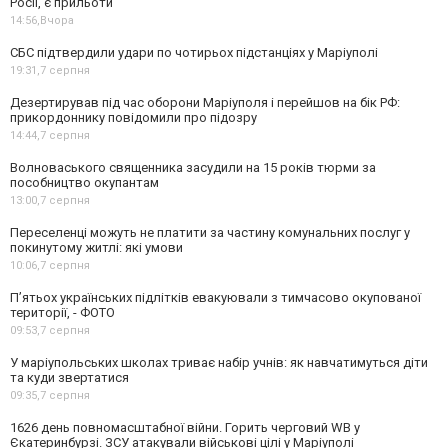
Росії, є прильоти
14:56,
Вчора
СБС підтвердили удари по чотирьох підстанціях у Маріуполі
19:31,
7 серпня
Дезертирував під час оборони Маріуполя і перейшов на бік РФ:
прикордоннику повідомили про підозру
14:44,
7 серпня
Волноваського священника засудили на 15 років тюрми за
пособництво окупантам
13:00,
7 серпня
Переселенці можуть не платити за частину комунальних послуг у
покинутому житлі: які умови
10:06,
7 серпня
П’ятьох українських підлітків евакуювали з тимчасово окупованої
території, - ФОТО
09:53,
7 серпня
У маріупольських школах триває набір учнів: як навчатимуться діти
та куди звертатися
09:35,
7 серпня
1626 день повномасштабної війни. Горить черговий WB у
Єкатеринбурзі. ЗСУ атакували військові цілі у Маріуполі