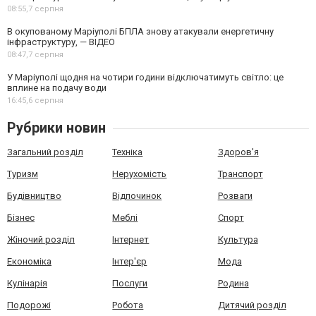
08:55,
7 серпня
В окупованому Маріуполі БПЛА знову атакували енергетичну
інфраструктуру, — ВІДЕО
08:47,
7 серпня
У Маріуполі щодня на чотири години відключатимуть світло: це
вплине на подачу води
16:45,
6 серпня
Рубрики новин
Загальний розділ
Техніка
Здоров'я
Туризм
Нерухомість
Транспорт
Будівництво
Відпочинок
Розваги
Бізнес
Меблі
Спорт
Жіночий розділ
Інтернет
Культура
Економіка
Інтер'єр
Мода
Кулінарія
Послуги
Родина
Подорожі
Робота
Дитячий розділ