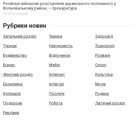
Російські військові розстріляли українського полоненого у
Волноваському районі, — прокуратура
16:27,
6 серпня
Рубрики новин
Загальний розділ
Техніка
Здоров'я
Туризм
Нерухомість
Транспорт
Будівництво
Відпочинок
Розваги
Бізнес
Меблі
Спорт
Жіночий розділ
Інтернет
Культура
Економіка
Інтер'єр
Мода
Кулінарія
Послуги
Родина
Подорожі
Робота
Дитячий розділ
Реклама