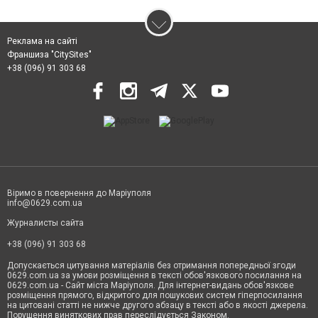
Реклама на сайті
Франшиза "CitySites"
+38 (096) 91 303 68
Віримо в повернення до Маріуполя
info@0629.com.ua
Журналисты сайта
+38 (096) 91 303 68
Допускається цитування матеріалів без отримання попередньої згоди
0629.com.ua за умови розміщення в тексті обов'язкового посилання на
0629.com.ua - Сайт міста Маріуполя. Для інтернет-видань обов'язкове
розміщення прямого, відкритого для пошукових систем гіперпосилання
на цитовані статті не нижче другого абзацу в тексті або в якості джерела.
Порушення виняткових прав переслідується Законом.