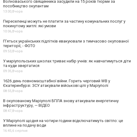
Волноваського священника засудили на 15 років тюрми за
пособництво окупантам
13:00,
Вчора
Переселенці можуть не платити за частину комунальних послуг у
покинутому житлі: які умови
10:06,
Вчора
П’ятьох українських підлітків евакуювали з тимчасово окупованої
території, - ФОТО
09:53,
Вчора
У маріупольських школах триває набір учнів: як навчатимуться діти
та куди звертатися
09:35,
Вчора
1626 день повномасштабної війни. Горить черговий WB у
Єкатеринбурзі. ЗСУ атакували військові цілі у Маріуполі
08:55,
Вчора
В окупованому Маріуполі БПЛА знову атакували енергетичну
інфраструктуру, — ВІДЕО
08:47,
Вчора
У Маріуполі щодня на чотири години відключатимуть світло: це
вплине на подачу води
16:45,
6 серпня