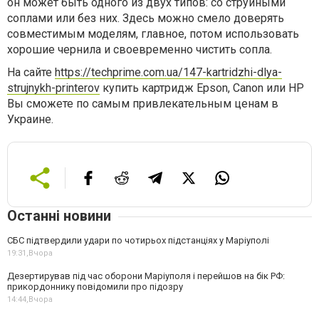
он может быть одного из двух типов: со струйными
соплами или без них. Здесь можно смело доверять
совместимым моделям, главное, потом использовать
хорошие чернила и своевременно чистить сопла.
На сайте
https://techprime.com.ua/147-kartridzhi-dlya-
strujnykh-printerov
купить картридж Epson, Canon или НР
Вы сможете по самым привлекательным ценам в
Украине.
Останні новини
СБС підтвердили удари по чотирьох підстанціях у Маріуполі
19:31,
Вчора
Дезертирував під час оборони Маріуполя і перейшов на бік РФ:
прикордоннику повідомили про підозру
14:44,
Вчора