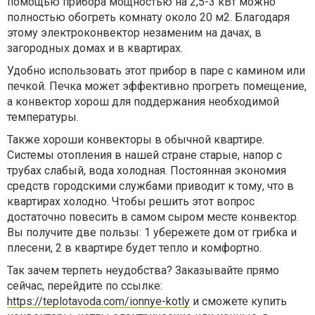
помощью прибора мощностью на 2,5-3 кВт можно
полностью обогреть комнату около 20 м2. Благодаря
этому электроконвектор незаменим на дачах, в
загородных домах и в квартирах.
Удобно использовать этот прибор в паре с камином или
печкой. Печка может эффективно прогреть помещение,
а конвектор хорош для поддержания необходимой
температуры.
Также хороши конвекторы в обычной квартире.
Системы отопления в нашей стране старые, напор с
трубах слабый, вода холодная. Постоянная экономия
средств городскими службами приводит к тому, что в
квартирах холодно. Чтобы решить этот вопрос
достаточно повесить в самом сыром месте конвектор.
Вы получите две пользы: 1 убережете дом от грибка и
плесени, 2 в квартире будет тепло и комфортно.
Так зачем терпеть неудобства? Заказывайте прямо
сейчас, перейдите по ссылке:
https://teplotavoda.com/ionnye-kotly
и сможете купить