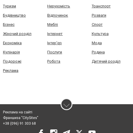
Туризм
Нерухомість
Транспорт
Будівництво
Відпочинок
Розваги
Бізнес
Меблі
Спорт
Жіночий розділ
Інтернет
Культура
Економіка
Інтер'єр
Мода
Кулінарія
Послуги
Родина
Подорожі
Робота
Дитячий розділ
Реклама
Реклама на сайті
Франшиза "CitySites"
+38 (096) 91 303 68