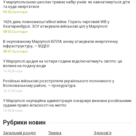
У маріупольських школах триває набір учнів: як навчатимуться діти
та куди звертатися
09:35,
Сьогодні
1626 день повномасштабної війни. Горить черговий WB у
Єкатеринбурзі. ЗСУ атакували військові цілі у Маріуполі
08:55,
Сьогодні
В окупованому Маріуполі БПЛА знову атакували енергетичну
інфраструктуру, — ВІДЕО
08:47,
Сьогодні
У Маріуполі щодня на чотири години відключатимуть світло: це
вплине на подачу води
16:45,
Вчора
Російські військові розстріляли українського полоненого у
Волноваському районі, — прокуратура
16:27,
Вчора
У Маріуполі окупаційна адміністрація оскаржує визнане російськими
судами право власності на житло
16:06,
Вчора
Рубрики новин
Загальний розділ
Техніка
Здоров'я