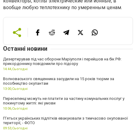
конвекторы, котлы электрические или ионные, в
вообще любую теплотехнику по умеренным ценам.
Останні новини
Дезертирував під час оборони Маріуполя і перейшов на бік РФ:
прикордоннику повідомили про підозру
14:44,
Сьогодні
Волноваського священника засудили на 15 років тюрми за
пособництво окупантам
13:00,
Сьогодні
Переселенці можуть не платити за частину комунальних послуг у
покинутому житлі: які умови
10:06,
Сьогодні
П’ятьох українських підлітків евакуювали з тимчасово окупованої
території, - ФОТО
09:53,
Сьогодні