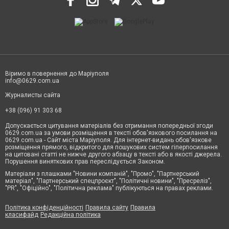
Віримо в повернення до Маріуполя
info@0629.com.ua
Журналисты сайта
+38 (096) 91 303 68
Допускається цитування матеріалів без отримання попередньої згоди
0629.com.ua за умови розміщення в тексті обов'язкового посилання на
0629.com.ua - Сайт міста Маріуполя. Для інтернет-видань обов'язкове
розміщення прямого, відкритого для пошукових систем гіперпосилання
на цитовані статті не нижче другого абзацу в тексті або в якості джерела.
Порушення виняткових прав переслідується Законом.
Матеріали з плашками "Новини компаній", "Промо", "Партнерський
матеріал", "Партнерський спецпроєкт", "Політичні новини", "Пресреліз",
"PR", "Офіційно", "Політична реклама" публікуються на правах реклами.
Політика конфіденційності
Правила сайту
Правила
класифайд
Редакційна політика