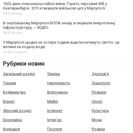
1626 день повномасштабної війни. Горить черговий WB у
Єкатеринбурзі. ЗСУ атакували військові цілі у Маріуполі
08:55,
Вчора
В окупованому Маріуполі БПЛА знову атакували енергетичну
інфраструктуру, — ВІДЕО
08:47,
Вчора
У Маріуполі щодня на чотири години відключатимуть світло: це
вплине на подачу води
16:45,
6 серпня
Рубрики новин
Загальний розділ
Техніка
Здоров'я
Туризм
Нерухомість
Транспорт
Будівництво
Відпочинок
Розваги
Бізнес
Меблі
Спорт
Жіночий розділ
Інтернет
Культура
Економіка
Інтер'єр
Мода
Кулінарія
Послуги
Родина