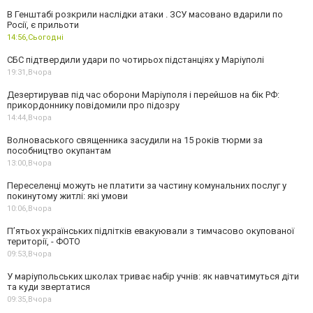
В Генштабі розкрили наслідки атаки . ЗСУ масовано вдарили по
Росії, є прильоти
14:56,
Сьогодні
СБС підтвердили удари по чотирьох підстанціях у Маріуполі
19:31,
Вчора
Дезертирував під час оборони Маріуполя і перейшов на бік РФ:
прикордоннику повідомили про підозру
14:44,
Вчора
Волноваського священника засудили на 15 років тюрми за
пособництво окупантам
13:00,
Вчора
Переселенці можуть не платити за частину комунальних послуг у
покинутому житлі: які умови
10:06,
Вчора
П’ятьох українських підлітків евакуювали з тимчасово окупованої
території, - ФОТО
09:53,
Вчора
У маріупольських школах триває набір учнів: як навчатимуться діти
та куди звертатися
09:35,
Вчора