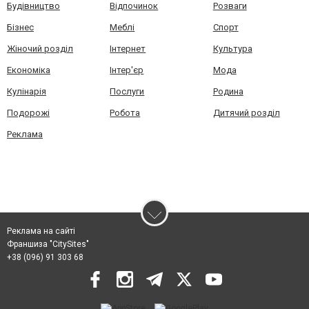
Будівництво
Відпочинок
Розваги
Бізнес
Меблі
Спорт
Жіночий розділ
Інтернет
Культура
Економіка
Інтер'єр
Мода
Кулінарія
Послуги
Родина
Подорожі
Робота
Дитячий розділ
Реклама
Реклама на сайті
Франшиза "CitySites"
+38 (096) 91 303 68