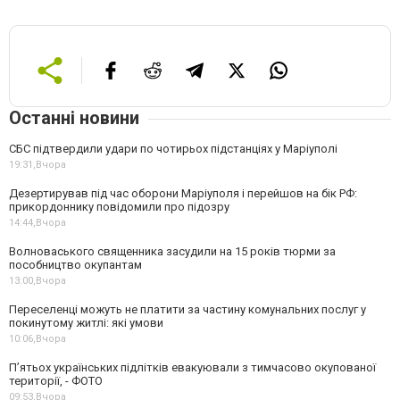
Останні новини
СБС підтвердили удари по чотирьох підстанціях у Маріуполі
19:31,
Вчора
Дезертирував під час оборони Маріуполя і перейшов на бік РФ:
прикордоннику повідомили про підозру
14:44,
Вчора
Волноваського священника засудили на 15 років тюрми за
пособництво окупантам
13:00,
Вчора
Переселенці можуть не платити за частину комунальних послуг у
покинутому житлі: які умови
10:06,
Вчора
П’ятьох українських підлітків евакуювали з тимчасово окупованої
території, - ФОТО
09:53,
Вчора