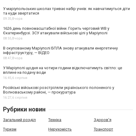
У маріупольських школах триває набір учнів: як навчатимуться діти
та куди звертатися
09:35,
Вчора
1626 день повномасштабної війни. Горить черговий WB у
Єкатеринбурзі. ЗСУ атакували військові цілі у Маріуполі
08:55,
Вчора
В окупованому Маріуполі БПЛА знову атакували енергетичну
інфраструктуру, — ВІДЕО
08:47,
Вчора
У Маріуполі щодня на чотири години відключатимуть світло: це
вплине на подачу води
16:45,
6 серпня
Російські військові розстріляли українського полоненого у
Волноваському районі, — прокуратура
16:27,
6 серпня
Рубрики новин
Загальний розділ
Техніка
Здоров'я
Туризм
Нерухомість
Транспорт