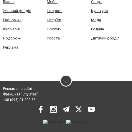
Бізнес
Меблі
Спорт
Жіночий розділ
Інтернет
Культура
Економіка
Інтер'єр
Мода
Кулінарія
Послуги
Родина
Подорожі
Робота
Дитячий розділ
Реклама
Реклама на сайті
Франшиза "CitySites"
+38 (096) 91 303 68