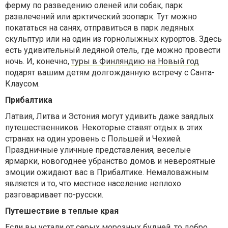
ферму по разведению оленей или собак, парк
развлечений или арктический зоопарк. Тут можно
покататься на санях, отправиться в парк ледяных
скульптур или на один из горнолыжных курортов. Здесь
есть удивительный ледяной отель, где можно провести
ночь. И, конечно,
туры в Финляндию на Новый год
подарят вашим детям долгожданную встречу с Санта-
Клаусом.
Прибалтика
Латвия, Литва и Эстония могут удивить даже заядлых
путешественников. Некоторые ставят отдых в этих
странах на один уровень с Польшей и Чехией.
Праздничные уличные представления, веселые
ярмарки, новогоднее убранство домов и невероятные
эмоции ожидают вас в Прибалтике. Немаловажным
является и то, что местное население неплохо
разговаривает по-русски.
Путешествие в теплые края
Если вы устали от серых морозных будней, то добро