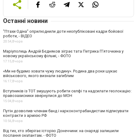
Останні новини
"Птахи Одіна" оприлюднили доти неопубліковані кадри бойової
роботи, - ВІДЕО
20:54,
Вчора
Маріуполець Андрій Бєдняков зіграє тата Петрика П’яточкина у
новому українському фільмі, - ФОТО
17:15,
Вчора
«Ми не будемо ховати чужу людину». Родина два роки шукає
військового, якого визнали загиблим
16:17,
Вчора
Вступників із ТОТ змушують робити селфі та надсилати геолокацію:
правозахисники звернулися до МОН
15:04,
Вчора
Путін дозволив членам банд і наркоконтрабандистам підписувати
контракти з армією РФ
10:56,
Вчора
Від тих, хто зберігає історію Донеччини: на снаряді залишили
послання окупантам, - ФОТО