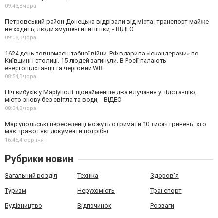
09:43,
Вчора
Петровський район Донецька відрізали від міста: транспорт майже
не ходить, люди змушені йти пішки, - ВІДЕО
09:08,
Вчора
1624 день повномасштабної війни. РФ вдарила «Іскандерами» по
Київщині і столиці. 15 людей загинули. В Росії палають
енергопідстанції та черговий WB
08:54,
Вчора
Ніч вибухів у Маріуполі: щонайменше два влучання у підстанцію,
місто знову без світла та води, - ВІДЕО
08:34,
Вчора
Маріупольські переселенці можуть отримати 10 тисяч гривень: хто
має право і які документи потрібні
16:45,
4 серпня
Рубрики новин
Загальний розділ
Техніка
Здоров'я
Туризм
Нерухомість
Транспорт
Будівництво
Відпочинок
Розваги