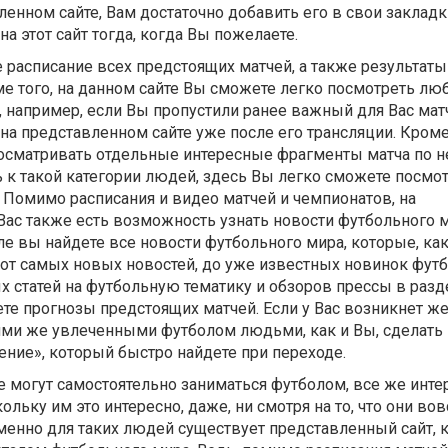
ленном сайте, Вам достаточно добавить его в свои закладки
а этот сайт тогда, когда Вы пожелаете.
е расписание всех предстоящих матчей, а также результат
е того, на данном сайте Вы сможете легко посмотреть лю
, например, если Вы пропустили ранее важный для Вас мат
на представленном сайте уже после его трансляции. Кроме 
осматривать отдельные интересные фрагменты матча по н
сь к такой категории людей, здесь Вы легко сможете посмо
 Помимо расписания и видео матчей и чемпионатов, на
Вас также есть возможность узнать новости футбольного ми
 вы найдете все новости футбольного мира, которые, как
 от самых новых новостей, до уже известных новинок фут
 статей на футбольную тематику и обзоров прессы в разд
те прогнозы предстоящих матчей. Если у Вас возникнет ж
ими же увлеченными футболом людьми, как и Вы, сделать
ние», который быстро найдете при переходе.
 могут самостоятельно заниматься футболом, все же инте
ьку им это интересно, даже, ни смотря на то, что они вов
менно для таких людей существует представленный сайт, 