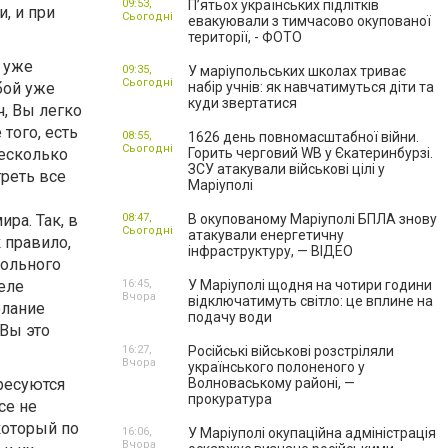
09:53,
П’ятьох українських підлітків
, и при
Сьогодні
евакуювали з тимчасово окупованої
території, - ФОТО
ы уже
09:35,
У маріупольських школах триває
Сьогодні
бой уже
набір учнів: як навчатимуться діти та
куди звертатися
ч, Вы легко
того, есть
08:55,
1626 день повномасштабної війни.
Сьогодні
есколько
Горить черговий WB у Єкатеринбурзі.
ЗСУ атакували військові цілі у
треть все
Маріуполі
ра. Так, в
08:47,
В окупованому Маріуполі БПЛА знову
Сьогодні
атакували енергетичну
 правило,
інфраструктуру, — ВІДЕО
больного
еле
16:45,
У Маріуполі щодня на чотири години
Вчора
відключатимуть світло: це вплине на
елание
подачу води
 Вы это
16:27,
Російські військові розстріляли
Вчора
українського полоненого у
ресуются
Волноваському районі, —
прокуратура
се не
который по
16:06,
У Маріуполі окупаційна адміністрація
Вчора