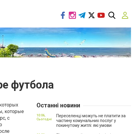
ре футбола
Останні новини
екоторых
ы, которые
10:06,
Переселенці можуть не платити за
с, с
Сьогодні
частину комунальних послуг у
о
покинутому житлі: які умови
осле