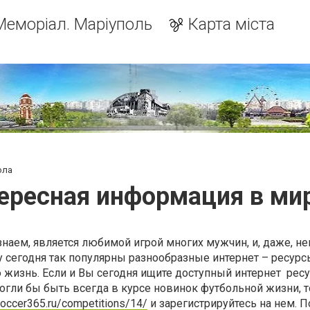
Меморіал. Маріуполь
Карта міста
ола
ересная информация в ми
знаем, является любимой игрой многих мужчин, и, даже, н
 сегодня так популярны разнообразные интернет – ресурс
изнь. Если и Вы сегодня ищите доступный интернет ресур
гли бы быть всегда в курсе новинок футбольной жизни, т
/soccer365.ru/competitions/14/
и зарегистрируйтесь на нем. П