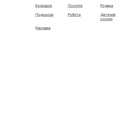
Кулінарія
Послуги
Родина
Подорожі
Робота
Дитячий
розділ
Реклама