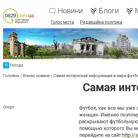
Новини
Блоги
Голос міста
Редакційна політика
П
Погода
Головна
Бізнес новини
Самая интересная информация в мире футб
Самая инт
Спорт
Футбол, как все мы уже 
женщин. Именно поэтому
раскрывают футбольную ж
помощью которого Вы мо
перейдите на сайт
http:/