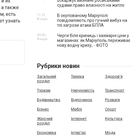
 и их
оскаржує визнане російськими
судами право власності на житло
 а также
м, есть
11:21,
В окупованому Маріуполі
Вчора
ет узнать
повідомляють про гучний вибух на
тлі загрози атаки БПЛА
09:00,
Черги біля криниць і захмарні ціни у
Вчора
магазинах: як Маріуполь переживає
нову водну кризу, - ФОТО
Рубрики новин
Загальний
Техніка
Здоров'я
розділ
Туризм
Нерухомість
Транспорт
Будівництво
Відпочинок
Розваги
Бізнес
Меблі
Спорт
Жіночий
Інтернет
Культура
розділ
Економіка
Інтер'єр
Мода