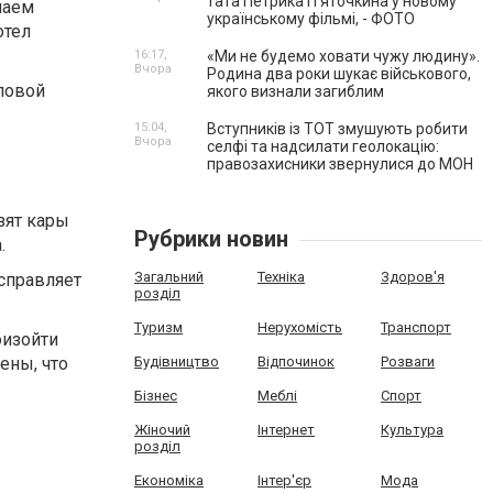
тата Петрика П’яточкина у новому
чаем
українському фільмі, - ФОТО
отел
16:17,
«Ми не будемо ховати чужу людину».
Вчора
Родина два роки шукає військового,
ловой
якого визнали загиблим
15:04,
Вступників із ТОТ змушують робити
Вчора
селфі та надсилати геолокацію:
правозахисники звернулися до МОН
зят кары
Рубрики новин
.
Загальний
Техніка
Здоров'я
исправляет
розділ
Туризм
Нерухомість
Транспорт
оизойти
ены, что
Будівництво
Відпочинок
Розваги
Бізнес
Меблі
Спорт
Жіночий
Інтернет
Культура
розділ
Економіка
Інтер'єр
Мода