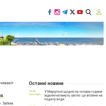
Останні новини
ечивают
16:45,
У Маріуполі щодня на чотири години
Сьогодні
UA
відключатимуть світло: це вплине на
подачу води
. Затем