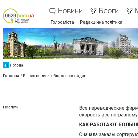
Новини
Блоги
Голос міста
Редакційна політика
П
Погода
Головна
Бізнес новини
Бюро переводов
Послуги
Все переводческие фирм
скорость все по-разному
КАК РАБОТАЮТ БОЛЬШ
Сначала заказы сортирую