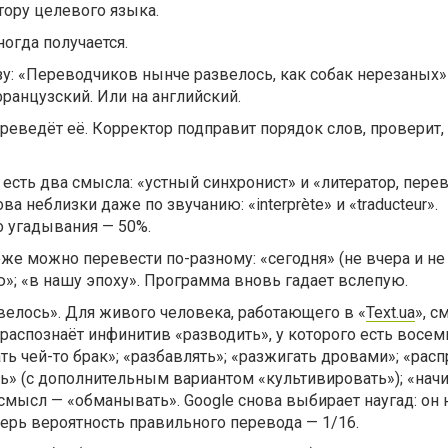
тору целевого языка.
ногда получается.
у: «Переводчиков нынче развелось, как собак нерезаных»
ранцузский. Или на английский.
реведёт её. Корректор подправит порядок слов, проверит,
 есть два смысла: «устный синхронист» и «литератор, пер
а неблизки даже по звучанию: «interprète» и «traducteur».
о угадывания — 50%.
е можно перевести по-разному: «сегодня» (не вчера и не 
»; «в нашу эпоху». Программа вновь гадает вслепую.
велось». Для живого человека, работающего в «
Text.ua
», с
распознаёт инфинитив «разводить», у которого есть восем
ть чей-то брак»; «разбавлять»; «разжигать дровами»; «рас
ь» (с дополнительным вариантом «культивировать»); «начи
смысл — «обманывать». Google снова выбирает наугад: он н
перь вероятность правильного перевода — 1/16.