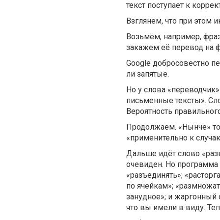
текст поступает к коррек
Взглянем, что при этом и
Возьмём, например, фраз
закажем её перевод на ф
Google добросовестно пе
ли запятые.
Но у слова «переводчик»
письменные тексты». Слов
Вероятность правильног
Продолжаем. «Нынче» тож
«применительно к случаю
Дальше идёт слово «раз
очевиден. Но программа 
«разъединять»; «расторга
по ячейкам»; «размножат
занудное»; и жаргонный 
что вы имели в виду. Те