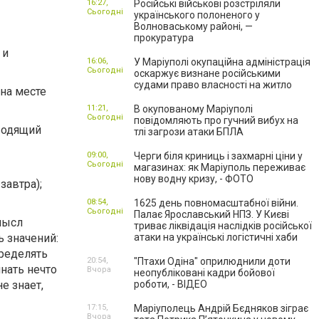
16:27,
Російські військові розстріляли
Сьогодні
українського полоненого у
Волноваському районі, —
прокуратура
 и
16:06,
У Маріуполі окупаційна адміністрація
Сьогодні
оскаржує визнане російськими
судами право власності на житло
 на месте
11:21,
В окупованому Маріуполі
Сьогодні
повідомляють про гучний вибух на
еводящий
тлі загрози атаки БПЛА
09:00,
Черги біля криниць і захмарні ціни у
Сьогодні
магазинах: як Маріуполь переживає
нову водну кризу, - ФОТО
завтра);
08:54,
1625 день повномасштабної війни.
Сьогодні
Палає Ярославський НПЗ. У Києві
мысл
триває ліквідація наслідків російської
ь значений:
атаки на українські логістичні хаби
пределять
20:54,
"Птахи Одіна" оприлюднили доти
нать нечто
Вчора
неопубліковані кадри бойової
е знает,
роботи, - ВІДЕО
17:15,
Маріуполець Андрій Бєдняков зіграє
Вчора