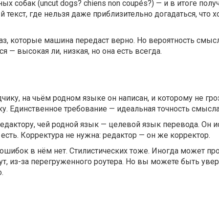
х собак (uncut dogs? chiens non coupés?) — и в итоге полу
 текст, где нельзя даже приблизительно догадаться, что х
аз, которые машина передаст верно. Но вероятность смыс
я — высокая ли, низкая, но она есть всегда.
дчику, на чьём родном языке он написан, и которому не гро
у. Единственное требование — идеальная точность смысла
 редактору, чей родной язык — целевой язык перевода. Он 
 есть. Корректура не нужна: редактор — он же корректор.
ошибок в нём нет. Стилистических тоже. Иногда может пр
нут, из-за перегруженного роутера. Но вы можете быть увер
.