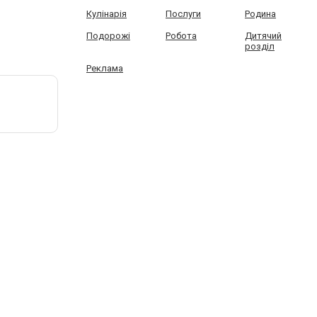
Кулінарія
Послуги
Родина
Подорожі
Робота
Дитячий
розділ
Реклама