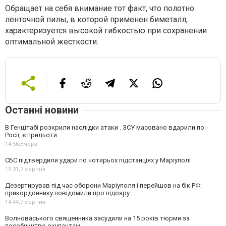
Обращает на себя внимание тот факт, что полотно
ленточной пилы, в которой применен биметалл,
характеризуется высокой гибкостью при сохранении
оптимальной жесткости.
Останні новини
В Генштабі розкрили наслідки атаки . ЗСУ масовано вдарили по
Росії, є прильоти
14:56,
Вчора
СБС підтвердили удари по чотирьох підстанціях у Маріуполі
19:31,
7 серпня
Дезертирував під час оборони Маріуполя і перейшов на бік РФ:
прикордоннику повідомили про підозру
14:44,
7 серпня
Волноваського священника засудили на 15 років тюрми за
пособництво окупантам