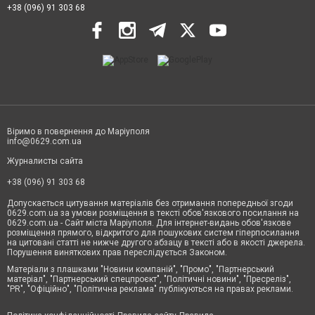
+38 (096) 91 303 68
Віримо в повернення до Маріуполя
info@0629.com.ua
Журналисты сайта
+38 (096) 91 303 68
Допускається цитування матеріалів без отримання попередньої згоди
0629.com.ua за умови розміщення в тексті обов'язкового посилання на
0629.com.ua - Сайт міста Маріуполя. Для інтернет-видань обов'язкове
розміщення прямого, відкритого для пошукових систем гіперпосилання
на цитовані статті не нижче другого абзацу в тексті або в якості джерела.
Порушення виняткових прав переслідується Законом.
Матеріали з плашками "Новини компаній", "Промо", "Партнерський
матеріал", "Партнерський спецпроєкт", "Політичні новини", "Пресреліз",
"PR", "Офіційно", "Політична реклама" публікуються на правах реклами.