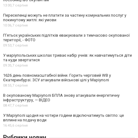
13:00,
7 серпня
Переселенці можуть не платити за частину комунальних послуг у
покинутому житлі: які умови
10:06,
7 серпня
П’ятьох українських підлітків евакуювали з тимчасово окупованої
території, - ФОТО
09:53,
7 серпня
У маріупольських школах триває набір учнів: як навчатимуться діти
та куди звертатися
09:35,
7 серпня
1626 день повномасштабної війни. Горить черговий WB у
Єкатеринбурзі. ЗСУ атакували військові цілі у Маріуполі
08:55,
7 серпня
В окупованому Маріуполі БПЛА знову атакували енергетичну
інфраструктуру, — ВІДЕО
08:47,
7 серпня
У Маріуполі щодня на чотири години відключатимуть світло: це
вплине на подачу води
16:45,
6 серпня
Рубрики новин