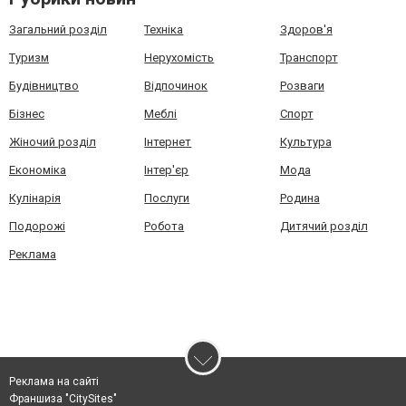
Загальний розділ
Техніка
Здоров'я
Туризм
Нерухомість
Транспорт
Будівництво
Відпочинок
Розваги
Бізнес
Меблі
Спорт
Жіночий розділ
Інтернет
Культура
Економіка
Інтер'єр
Мода
Кулінарія
Послуги
Родина
Подорожі
Робота
Дитячий розділ
Реклама
Реклама на сайті
Франшиза "CitySites"