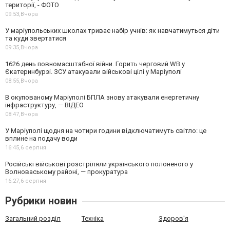
території, - ФОТО
09:53,
Вчора
У маріупольських школах триває набір учнів: як навчатимуться діти
та куди звертатися
09:35,
Вчора
1626 день повномасштабної війни. Горить черговий WB у
Єкатеринбурзі. ЗСУ атакували військові цілі у Маріуполі
08:55,
Вчора
В окупованому Маріуполі БПЛА знову атакували енергетичну
інфраструктуру, — ВІДЕО
08:47,
Вчора
У Маріуполі щодня на чотири години відключатимуть світло: це
вплине на подачу води
16:45,
6 серпня
Російські військові розстріляли українського полоненого у
Волноваському районі, — прокуратура
16:27,
6 серпня
Рубрики новин
Загальний розділ
Техніка
Здоров'я