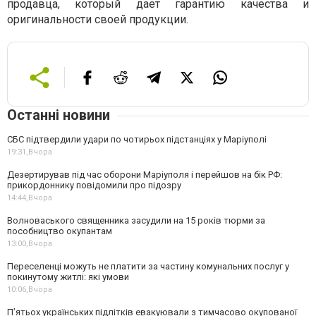
продавца, который дает гарантию качества и
оригинальности своей продукции.
Останні новини
СБС підтвердили удари по чотирьох підстанціях у Маріуполі
19:31,
Вчора
Дезертирував під час оборони Маріуполя і перейшов на бік РФ:
прикордоннику повідомили про підозру
14:44,
Вчора
Волноваського священника засудили на 15 років тюрми за
пособництво окупантам
13:00,
Вчора
Переселенці можуть не платити за частину комунальних послуг у
покинутому житлі: які умови
10:06,
Вчора
П’ятьох українських підлітків евакуювали з тимчасово окупованої