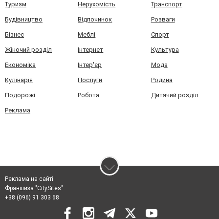
Туризм
Нерухомість
Транспорт
Будівництво
Відпочинок
Розваги
Бізнес
Меблі
Спорт
Жіночий розділ
Інтернет
Культура
Економіка
Інтер'єр
Мода
Кулінарія
Послуги
Родина
Подорожі
Робота
Дитячий розділ
Реклама
Реклама на сайті
Франшиза "CitySites"
+38 (096) 91 303 68