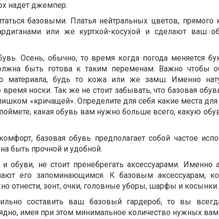
рх надет джемпер.
итаться базовыми. Платья нейтральных цветов, прямого к
кардиганами или же курткой-косухой и сделают ваш о
увь. Осень, обычно, то время когда погода меняется бу
олжна быть готова к таким переменам. Важно чтобы 
го материала, будь то кожа или же замш. Именно нат
 время носки. Так же не стоит забывать, что базовая обу
лишком «кричащей». Определите для себя какие места для
поймете, какая обувь вам нужно больше всего, какую обу
комфорт, базовая обувь предполагает собой частое испо
на быть прочной и удобной.
и обуви, не стоит пренебрегать аксессуарами. Именно 
лают его запоминающимся. К базовым аксессуарам, к
о отнести, зонт, очки, головные уборы, шарфы и косынки.
ильно составить ваш базовый гардероб, то вы всегд
рядно, имея при этом минимальное количество нужных вам