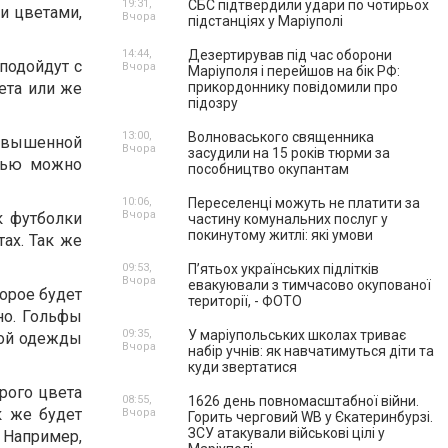
19:31,
СБС підтвердили удари по чотирьох
и цветами,
Вчора
підстанціях у Маріуполі
14:44,
Дезертирував під час оборони
подойдут с
Вчора
Маріуполя і перейшов на бік РФ:
ета или же
прикордоннику повідомили про
підозру
13:00,
Волноваського священника
завышенной
Вчора
засудили на 15 років тюрми за
нью можно
пособництво окупантам
10:06,
Переселенці можуть не платити за
Вчора
к футболки
частину комунальних послуг у
покинутому житлі: які умови
ах. Так же
09:53,
П’ятьох українських підлітків
Вчора
евакуювали з тимчасово окупованої
торое будет
території, - ФОТО
но. Гольфы
09:35,
У маріупольських школах триває
ной одежды
Вчора
набір учнів: як навчатимуться діти та
куди звертатися
рого цвета
08:55,
1626 день повномасштабної війни.
к же будет
Вчора
Горить черговий WB у Єкатеринбурзі.
ЗСУ атакували військові цілі у
Например,