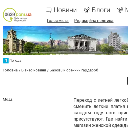
Новини
Блоги
Голос міста
Редакційна політика
П
Погода
Головна
Бізнес новини
Базовый осенний гардероб
Мода
Переход с летней легк
сменить легкие платья 
каждом году есть при
присутствуют. Где най
магазин женской одежды 