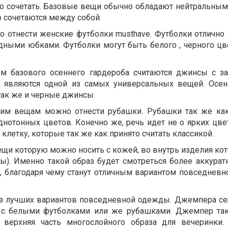
но сочетать. Базовые вещи обычно обладают нейтральным
о сочетаются между собой.
отнести женские футболки musthave. Футболки отлично 
ными юбками. Футболки могут быть белого , черного цв
м базового осеннего гардероба считаются джинсы с 
ы являются одной из самых универсальных вещей. Осе
так же и черные джинсы.
им вещам можно отнести рубашки. Рубашки так же ка
нотонных цветов. Конечно же, речь идет не о ярких цвет
клетку, которые так же как принято считать классикой.
ещи которую можно носить с кожей, во внутрь изделия ко
ы). Именно такой образ будет смотреться более аккурат
, благодаря чему станут отличным вариантом повседнев
из лучших вариантов повседневной одежды. Джемпера се
 с белыми футболками или же рубашками. Джемпер та
верхняя часть многослойного образа для вечеринки. 