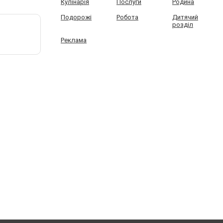
Кулінарія
Послуги
Родина
Подорожі
Робота
Дитячий
розділ
Реклама