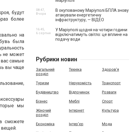
Маріуполі
08:47,
В окупованому Маріуполі БПЛА знову
роя, будут
Вчора
атакували енергетичну
браз более
інфраструктуру, — ВІДЕО
16:45,
У Маріуполі щодня на чотири години
6 серпня
квально на
відключатимуть світло: це вплине на
подачу води
обувь была
уральность
вь не может
Рубрики новин
 вас самые
вь вы чаще
Загальний
Техніка
Здоров'я
розділ
льзование,
Туризм
Нерухомість
Транспорт
Будівництво
Відпочинок
Розваги
аксессуары
Бізнес
Меблі
Спорт
оторые мы
Жіночий
Інтернет
Культура
розділ
а сможете
Економіка
Інтер'єр
Мода
 вещей.