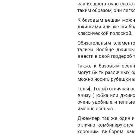
как их достаточно слож
таким образом, они легк
К базовым вещам можно 
джинсами или же свобод
классической полоской.
Обязательным элементо
талией. Вообще джинс
ввести в свой гардероб 
Также к базовым осенн
могут быть различных од
можно носить рубашки в 
Гольф. Гольф отличная в
внизу ( юбка или джинс
очень удобные и теплые
именно осенью.
Джемпер, так же один 
отлично комбинируются
хорошим выбором как 