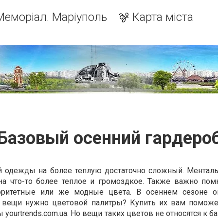
Меморіал. Маріуполь
Карта міста
Базовый осенний гардеро
ой одежды на более теплую достаточно сложный. Ментал
на что-то более теплое и громоздкое. Также важно помн
оритетные или же модные цвета. В осеннем сезоне о
ти вещи нужно цветовой палитры? Купить их вам поможе
yourtrends.com.ua. Но вещи таких цветов не относятся к б