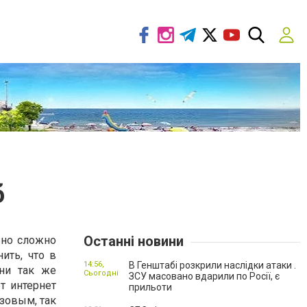
б
Останні новини
ьно сложно
ить, что в
14:56,
В Генштабі розкрили наслідки атаки .
ни так же
Сьогодні
ЗСУ масовано вдарили по Росії, є
т интернет
прильоти
азовым, так